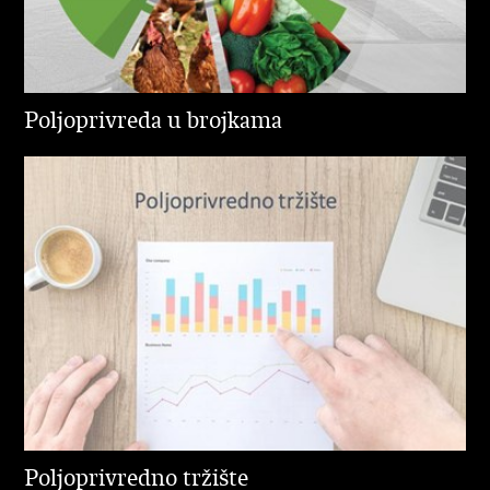
Poljoprivreda u brojkama
Poljoprivredno tržište