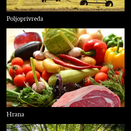
Poljoprivreda
Hrana