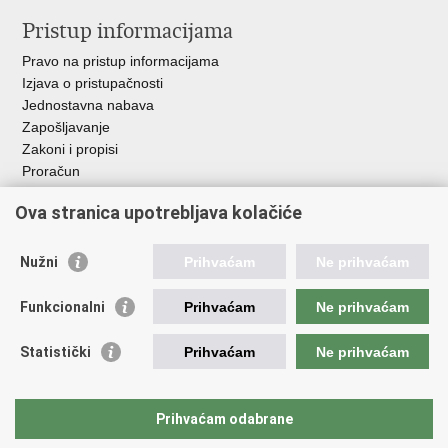
Pristup informacijama
Pravo na pristup informacijama
Izjava o pristupačnosti
Jednostavna nabava
Zapošljavanje
Zakoni i propisi
Proračun
Javni natječaji za zakup poljoprivrednog zemljišta u vlasništvu
Ova stranica upotrebljava kolačiće
RH
Važne poveznice
Nužni
Prihvaćam
Ne prihvaćam
Vlada RH
Funkcionalni
Prihvaćam
Ne prihvaćam
Hrvatska agencija za poljoprivredu i hranu
Agencija za plaćanja u poljoprivredi, ribarstvu i ruralnom
Statistički
Prihvaćam
Ne prihvaćam
razvoju
Državna ergela Đakovo i Lipik
Hrvatske šume
Prihvaćam odabrane
Pučka pravobraniteljica