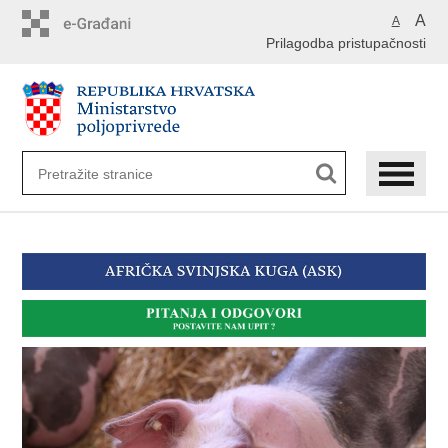
Preskoči
A
A
na
Prilagodba pristupačnosti
glavni
sadržaj