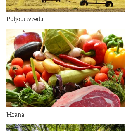
Poljoprivreda
Hrana