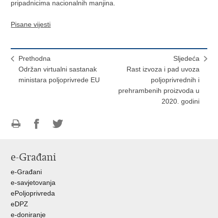
pripadnicima nacionalnih manjina.
Pisane vijesti
Prethodna
Sljedeća
Održan virtualni sastanak
Rast izvoza i pad uvoza
ministara poljoprivrede EU
poljoprivrednih i
prehrambenih proizvoda u
2020. godini
Ispiši
Podijeli
Podijeli
stranicu
na
na
e-Građani
Facebooku
Twitteru
e-Građani
e-savjetovanja
ePoljoprivreda
eDPZ
e-doniranje