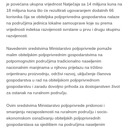
je povećana ukupna vrijednost Natječaja sa 14 milijuna kuna na
18 milijuna kuna što će rezultirati ugovaranjem dodatnih 66
korisnika čija se obiteljska poljoprivredna gospodarstva nalaze
na područjima jedinica lokalne samouprave koje su prema
vrijednosti indeksa razvijenosti svrstane u prvu i drugu skupinu
razvijenosti.
Navedenim sredstvima Ministarstvo poljoprivrede pomaže
malim obiteljskim poljoprivrednim gospodarstvima na
potpomognutim područjima tradicionalno naseljenim
nacionalnim manjinama u njihovu prijelazu na tržišno
orijentiranu proizvodnju, održivi razvoj, uključenje članova
gospodarstva u rad na obiteljskom poljoprivrednom
gospodarstvu i zaradu dovoljno prihoda za dostojanstven život
za ostanak na ruralnom području.
Ovim sredstvima Ministarstvo poljoprivrede pridonosi i
smanjenju nezaposlenosti na ruralnom području i socio-
ekonomskom osnaživanju obiteljskih poljoprivrednih
gospodarstava sa sjedištem na područjima naseljenim