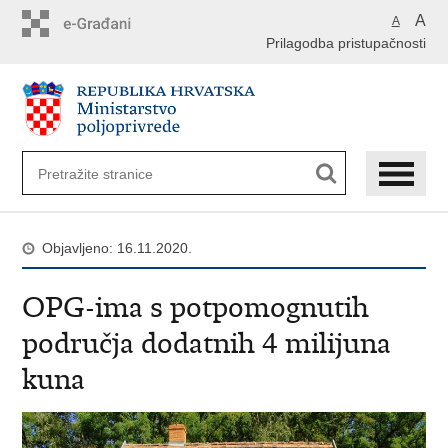
Preskoči
A
A
na
Prilagodba pristupačnosti
glavni
sadržaj
Objavljeno: 16.11.2020.
OPG-ima s potpomognutih
područja dodatnih 4 milijuna
kuna