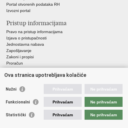
Portal otvorenih podataka RH
Izvozni portal
Pristup informacijama
Pravo na pristup informacijama
Izjava o pristupačnosti
Jednostavna nabava
Zapošljavanje
Zakoni i propisi
Proračun
Javni natječaji za zakup poljoprivrednog zemljišta u vlasništvu
Ova stranica upotrebljava kolačiće
RH
Važne poveznice
Nužni
Prihvaćam
Ne prihvaćam
Vlada RH
Funkcionalni
Prihvaćam
Ne prihvaćam
Hrvatska agencija za poljoprivredu i hranu
Agencija za plaćanja u poljoprivredi, ribarstvu i ruralnom
Statistički
Prihvaćam
Ne prihvaćam
razvoju
Državna ergela Đakovo i Lipik