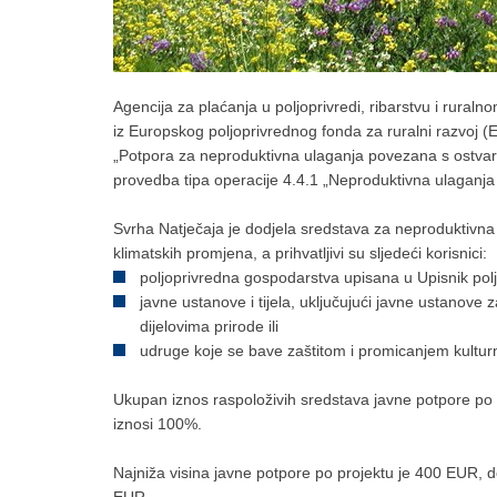
Agencija za plaćanja u poljoprivredi, ribarstvu i ruraln
iz Europskog poljoprivrednog fonda za ruralni razvo
„Potpora za neproduktivna ulaganja povezana s ostvaren
provedba tipa operacije 4.4.1 „Neproduktivna ulaganj
Svrha Natječaja je dodjela sredstava za neproduktivna 
klimatskih promjena, a prihvatljivi su sljedeći korisnici:
poljoprivredna gospodarstva upisana u Upisnik pol
javne ustanove i tijela, uključujući javne ustanove 
dijelovima prirode ili
udruge koje se bave zaštitom i promicanjem kulturnih
Ukupan iznos raspoloživih sredstava javne potpore po 
iznosi 100%.
Najniža visina javne potpore po projektu je 400 EUR, d