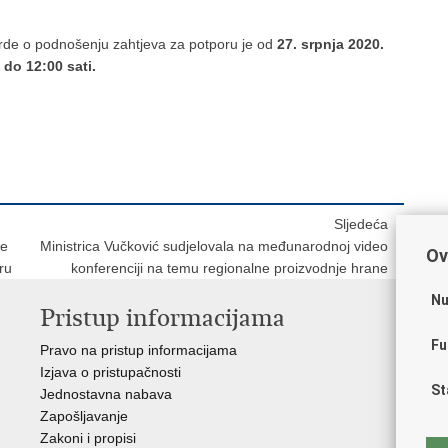
rde o podnošenju zahtjeva za potporu je od
27. srpnja 2020.
 do 12:00 sati.
Sljedeća
re
Ministrica Vučković sudjelovala na međunarodnoj video
Ov
ru
konferenciji na temu regionalne proizvodnje hrane
Nu
Pristup informacijama
V
Fu
Pravo na pristup informacijama
Vl
Izjava o pristupačnosti
Hrv
St
Jednostavna nabava
Age
Zapošljavanje
raz
Zakoni i propisi
Drž