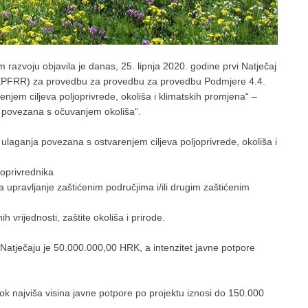
om razvoju objavila je danas, 25. lipnja 2020. godine prvi Natječaj
j (EPFRR) za provedbu za provedbu za provedbu Podmjere 4.4.
jem ciljeva poljoprivrede, okoliša i klimatskih promjena“ –
a povezana s očuvanjem okoliša“.
ulaganja povezana s ostvarenjem ciljeva poljoprivrede, okoliša i
joprivrednika
za upravljanje zaštićenim područjima i/ili drugim zaštićenim
 vrijednosti, zaštite okoliša i prirode.
Natječaju je 50.000.000,00 HRK, a intenzitet javne potpore
ok najviša visina javne potpore po projektu iznosi do 150.000