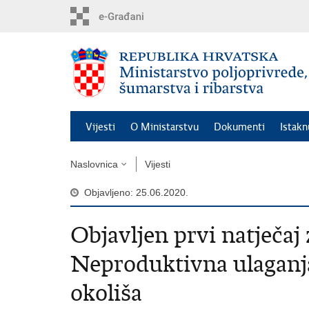
Preskoči
na
glavni
sadržaj
Vijesti
O Ministarstvu
Dokumenti
Istak
Naslovnica
Vijesti
Objavljeno: 25.06.2020.
Objavljen prvi natječaj 
Neproduktivna ulaganj
okoliša