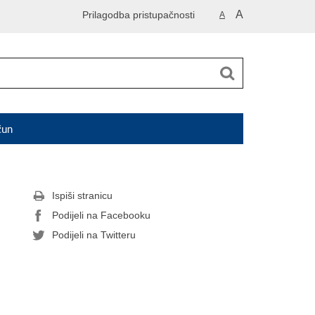
A
Prilagodba pristupačnosti
A
čun
Ispiši stranicu
Podijeli na Facebooku
Podijeli na Twitteru