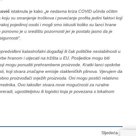
ković
istaknula je kako
„je nedavna kriza COVID učinila očitim
koju su smanjenje troškova i povećanje profita jedini faktori koji
oj pojedinoj osobi i mogli smo iskusiti koliko su lanci hrane
 ponovno je u središtu pozornosti jer je postalo jasno da je
igurnosti“.
edviđeni katastrofalni događaji ili čak političke nestabilnosti u
e hranom i utjecati na tržišta u EU. Posljedice mogu biti
 koji mogu ponuditi prehrambene proizvode. Kratki lanci opskrbe
ti, koji stvara značajne emisije stakleničkih plinova. Vjerujem da
osebno proizvođači svježih proizvoda. Oni mogu postići relativno
rivrednika. Ovo također stvara nove mogućnosti za ruralne
adi, ugostiteljstvu ili logistici koja je povezana s lokalnom
Sljedeća