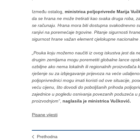
Između ostalog,
ministrica poljoprivrede Marija Vuč
da se hrana ne može tretirati kao svaka druga roba, za 
se računaju. Hrana mora biti dostupna svakodnevno svak
ranjivi na poremećaje trgovine. Pitanje sigurnosti hrane
sigurnost hrane važan element cjelokupne nacionalne s
„Pouka koju možemo naučiti iz ovog iskustva jest da nepr
drugim zemljama mogu poremetiti globalne lance opskrb
ozbiljne ako nema lokalnih ili regionalnih proizvođača
rješenje su za izbjegavanje prijevoza na veće udaljenos
poljoprivrednici mogu imati koristi od ove situacije, p
veću cijenu, što dovodi do poboljšanih prihoda poljop
zajednice u pogledu osnivanja povezanih poduzeća u prer
proizvodnjom“
,
naglasila je ministrica Vučković.
Pisane vijesti
Prethodna