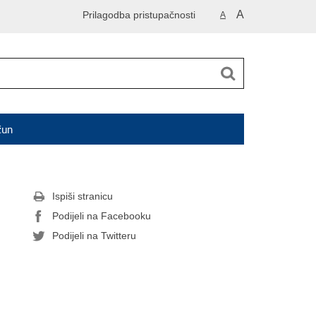
A
Prilagodba pristupačnosti
A
čun
Ispiši stranicu
Podijeli na Facebooku
Podijeli na Twitteru