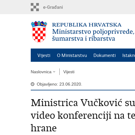
Preskoči
na
glavni
sadržaj
Vijesti
O Ministarstvu
Dokumenti
Istak
Naslovnica
Vijesti
Objavljeno: 23.06.2020.
Ministrica Vučković s
video konferenciji na 
hrane