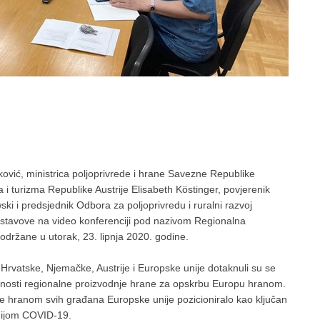
ković, ministrica poljoprivrede i hrane Savezne Republike
a i turizma Republike Austrije Elisabeth Köstinger, povjerenik
i i predsjednik Odbora za poljoprivredu i ruralni razvoj
 i stavove na video konferenciji pod nazivom Regionalna
 održane u utorak, 23. lipnja 2020. godine.
 Hrvatske, Njemačke, Austrije i Europske unije dotaknuli su se
važnosti regionalne proizvodnje hrane za opskrbu Europu hranom.
rbe hranom svih građana Europske unije pozicioniralo kao ključan
emijom COVID-19.