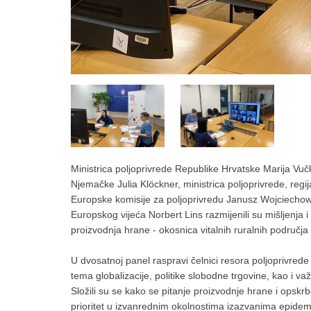
Ministrica poljoprivrede Republike Hrvatske Marija Vuč
Njemačke Julia Klöckner, ministrica poljoprivrede, regij
Europske komisije za poljoprivredu Janusz Wojciechowsk
Europskog vijeća Norbert Lins razmijenili su mišljenja
proizvodnja hrane - okosnica vitalnih ruralnih područja
U dvosatnoj panel raspravi čelnici resora poljoprivrede
tema globalizacije, politike slobodne trgovine, kao i 
Složili su se kako se pitanje proizvodnje hrane i opsk
prioritet u izvanrednim okolnostima izazvanima epid