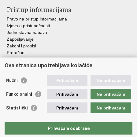
Pristup informacijama
Pravo na pristup informacijama
Izjava o pristupačnosti
Jednostavna nabava
Zapošljavanje
Zakoni i propisi
Proračun
Javni natječaji za zakup poljoprivrednog zemljišta u vlasništvu
Ova stranica upotrebljava kolačiće
RH
Važne poveznice
Nužni
Prihvaćam
Ne prihvaćam
Vlada RH
Funkcionalni
Prihvaćam
Ne prihvaćam
Hrvatska agencija za poljoprivredu i hranu
Agencija za plaćanja u poljoprivredi, ribarstvu i ruralnom
Statistički
Prihvaćam
Ne prihvaćam
razvoju
Državna ergela Đakovo i Lipik
Hrvatske šume
Prihvaćam odabrane
Pučka pravobraniteljica