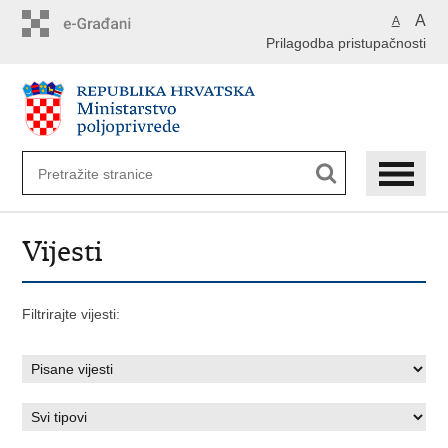
Preskoči
A
A
na
Prilagodba pristupačnosti
glavni
sadržaj
Vijesti
Filtrirajte vijesti: