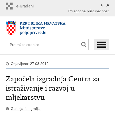
Preskoči
A
A
na
Prilagodba pristupačnosti
glavni
sadržaj
Objavljeno: 27.08.2019.
Započela izgradnja Centra za
istraživanje i razvoj u
mljekarstvu
Galerija fotografija