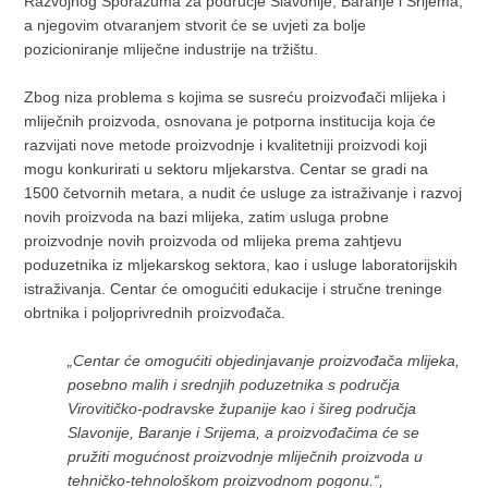
Razvojnog Sporazuma za područje Slavonije, Baranje i Srijema,
a njegovim otvaranjem stvorit će se uvjeti za bolje
pozicioniranje mliječne industrije na tržištu.
Zbog niza problema s kojima se susreću proizvođači mlijeka i
mliječnih proizvoda, osnovana je potporna institucija koja će
razvijati nove metode proizvodnje i kvalitetniji proizvodi koji
mogu konkurirati u sektoru mljekarstva. Centar se gradi na
1500 četvornih metara, a nudit će usluge za istraživanje i razvoj
novih proizvoda na bazi mlijeka, zatim usluga probne
proizvodnje novih proizvoda od mlijeka prema zahtjevu
poduzetnika iz mljekarskog sektora, kao i usluge laboratorijskih
istraživanja. Centar će omogućiti edukacije i stručne treninge
obrtnika i poljoprivrednih proizvođača.
„Centar će omogućiti objedinjavanje proizvođača mlijeka,
posebno malih i srednjih poduzetnika s područja
Virovitičko-podravske županije kao i šireg područja
Slavonije, Baranje i Srijema, a proizvođačima će se
pružiti mogućnost proizvodnje mliječnih proizvoda u
tehničko-tehnološkom proizvodnom pogonu.“,