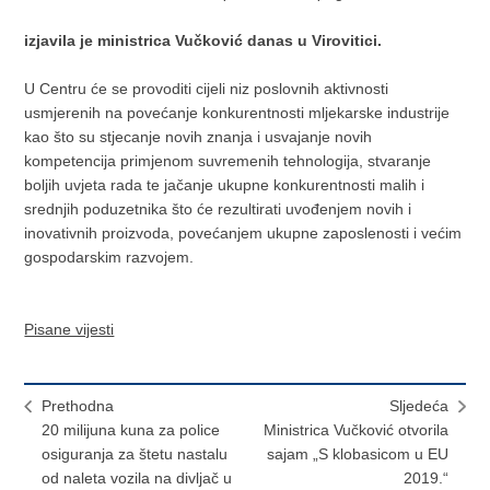
izjavila je ministrica Vučković danas u Virovitici.
U Centru će se provoditi cijeli niz poslovnih aktivnosti
usmjerenih na povećanje konkurentnosti mljekarske industrije
kao što su stjecanje novih znanja i usvajanje novih
kompetencija primjenom suvremenih tehnologija, stvaranje
boljih uvjeta rada te jačanje ukupne konkurentnosti malih i
srednjih poduzetnika što će rezultirati uvođenjem novih i
inovativnih proizvoda, povećanjem ukupne zaposlenosti i većim
gospodarskim razvojem.
Pisane vijesti
Prethodna
Sljedeća
20 milijuna kuna za police
Ministrica Vučković otvorila
osiguranja za štetu nastalu
sajam „S klobasicom u EU
od naleta vozila na divljač u
2019.“