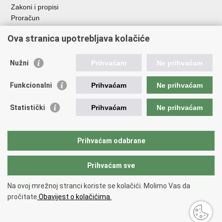
Zakoni i propisi
Proračun
Javni natječaji za zakup poljoprivrednog zemljišta u vlasništvu
Ova stranica upotrebljava kolačiće
RH
Važne poveznice
Nužni
Prihvaćam
Ne prihvaćam
Vlada RH
Funkcionalni
Prihvaćam
Ne prihvaćam
Hrvatska agencija za poljoprivredu i hranu
Agencija za plaćanja u poljoprivredi, ribarstvu i ruralnom
Statistički
Prihvaćam
Ne prihvaćam
razvoju
Državna ergela Đakovo i Lipik
Hrvatske šume
Prihvaćam odabrane
Pučka pravobraniteljica
Prihvaćam sve
Povratak na vrh
Na ovoj mrežnoj stranci koriste se kolačići. Molimo Vas da
Copyright © 2026 Ministarstvo poljoprivrede, šumarstva i ribarstva.
Uvjeti
pročitate
Obavijest o kolačićima.
korištenja
.