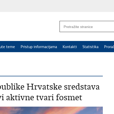
nute teme
Pristup informacijama
Kontakti
Statistika
Prora
epublike Hrvatske sredstava
vi aktivne tvari fosmet