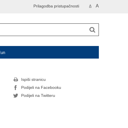
A
Prilagodba pristupačnosti
A
čun
Ispiši stranicu
Podijeli na Facebooku
Podijeli na Twitteru