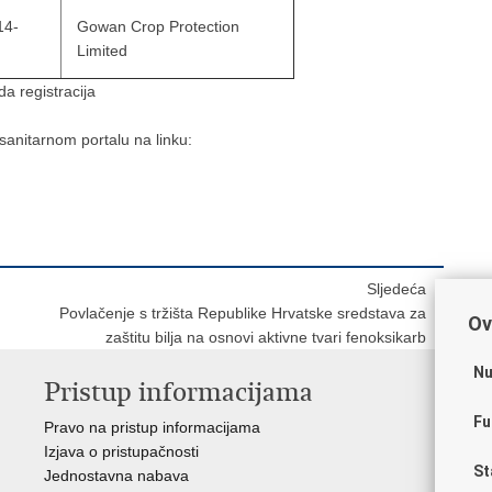
14-
Gowan Crop Protection
Limited
da registracija
nitarnom portalu na linku:
Sljedeća
Povlačenje s tržišta Republike Hrvatske sredstava za
Ov
zaštitu bilja na osnovi aktivne tvari fenoksikarb
Nu
Pristup informacijama
V
Fu
Pravo na pristup informacijama
Vl
Izjava o pristupačnosti
Hrv
St
Jednostavna nabava
Age