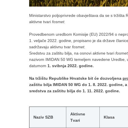
Ministarstvo poljoprivrede obavještava da se s tržišta 
aktivne tvari
fosmet.
Provedbenom uredbom Komisije (EU) 2022/94 o neprod
1. veljače 2022. godine, propisano je da države članice 
sadržavaju aktivnu tvar
fosmet.
Sredstvu za zaštitu bilja, na osnovi aktivne tvari
fosmet
nazivom IMIDAN 50 WG temeljem navedene Uredbe, ukida
datumom
1. svibnja 2022. godine.
Na tržištu Republike Hrvatske bit će dozvoljena
pr
zaštitu bilja IMIDAN 50 WG
do
1. 8. 2022. godine
, 
sredstva za zaštitu bilja do
1. 11.
2022. godine.
Aktivne
Naziv SZB
Klasa
Tvari