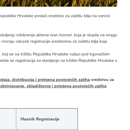
Republike Hrvatske povlači sredstvo za zaštitu bilja na osnovi
uljenju odobrenja aktivne tvari
fosmet,
koja je stupila na snagu
moraju oduzeti registracije sredstvima za zaštitu bilja koja
,
koji se na tržištu Republike Hrvatske nalazi pod trgovačkim
 se registracija za stavljanje na tržište Republike Hrvatske s
odaja, distribucija i primjena postojećih zaliha
sredstvu za
a
zbrinjavanje, skladištenje i primjena postojećih zaliha
Vlasnik Registracije