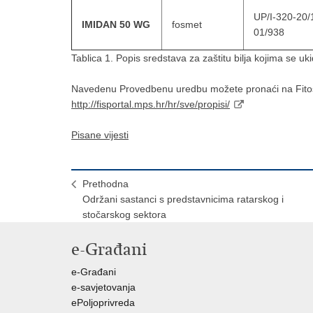
UP/I-320-20/
IMIDAN 50 WG
fosmet
01/938
Tablica 1. Popis sredstava za zaštitu bilja kojima se uki
Navedenu Provedbenu uredbu možete pronaći na Fitosa
http://fisportal.mps.hr/hr/sve/propisi/
Pisane vijesti
Prethodna
Održani sastanci s predstavnicima ratarskog i
stočarskog sektora
e-Građani
e-Građani
e-savjetovanja
ePoljoprivreda