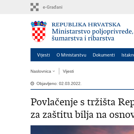
Preskoči
na
glavni
sadržaj
Vijesti
O Ministarstvu
Dokumenti
Istak
Naslovnica
Vijesti
Objavljeno: 02.03.2022.
Povlačenje s tržišta R
za zaštitu bilja na osno