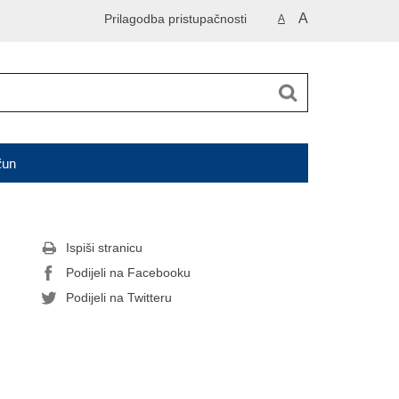
A
Prilagodba pristupačnosti
A
čun
Ispiši stranicu
Podijeli na Facebooku
Podijeli na Twitteru