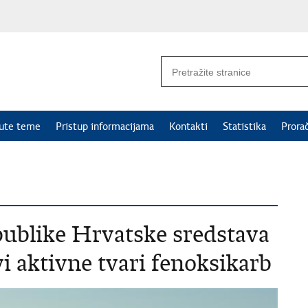
nute teme
Pristup informacijama
Kontakti
Statistika
Prora
epublike Hrvatske sredstava
vi aktivne tvari fenoksikarb