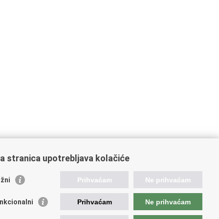
a stranica upotrebljava kolačiće
žni
Prihvaćam
Ne prihvaćam
ažne poveznice
nkcionalni
Prihvaćam
Ne prihvaćam
ada RH
atska agencija za poljoprivredu i hranu