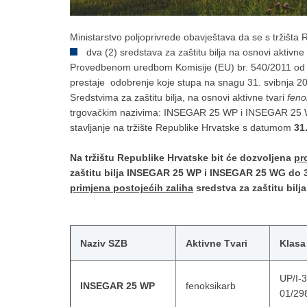
Ministarstvo poljoprivrede obavještava da se s tržišta
dva (2) sredstava za zaštitu bilja na osnovi aktivne
Provedbenom uredbom Komisije (EU) br. 540/2011 od 25
prestaje odobrenje koje stupa na snagu 31. svibnja 2
Sredstvima za zaštitu bilja, na osnovi aktivne tvari
feno
trgovačkim nazivima: INSEGAR 25 WP i INSEGAR 25 WG
stavljanje na tržište Republike Hrvatske s datumom
31
Na tržištu Republike Hrvatske bit će dozvoljena
pr
zaštitu bilja
INSEGAR 25 WP i INSEGAR 25 WG do
primjena postojećih zaliha
sredstva za zaštitu bilj
Naziv SZB
Aktivne Tvari
Klasa
UP/I-
INSEGAR 25 WP
fenoksikarb
01/29