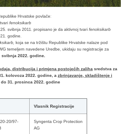
 Republike Hrvatske povlače:
 tvari
fenoksikarb
. svibnja 2011. propisano je da aktivnoj tvari
fenoksikarb
021. godine.
ksikarb,
koja se na tržištu Republike Hrvatske nalaze pod
 temeljem navedene Uredbe, ukidaju su registracije za
. svibnja 2022. godine.
odaja, distribucija i primjena postojećih zaliha
sredstva za
31. kolovoza 2022. godine
, a
zbrinjavanje, skladištenje i
a do 31. prosinca 2022. godine
Vlasnik Registracije
320-20/97-
Syngenta Crop Protection
8
AG