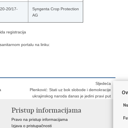
320-20/17-
Syngenta Crop Protection
AG
da registracija
nitarnom portalu na linku:
Sljedeća
a
Plenković: Stati uz bok slobode i demokracije
Ov
ukrajinskog naroda danas je jedini pravi put
Nu
Pristup informacijama
V
Fu
Pravo na pristup informacijama
Vl
Izjava o pristupačnosti
Hrv