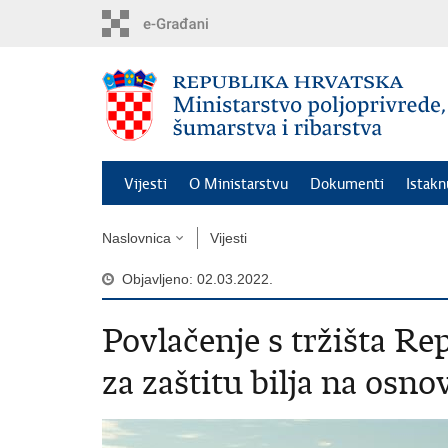
Preskoči
na
glavni
sadržaj
Vijesti
O Ministarstvu
Dokumenti
Istak
Naslovnica
Vijesti
Objavljeno: 02.03.2022.
Povlačenje s tržišta R
za zaštitu bilja na osno