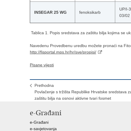
UP/I-
INSEGAR 25 WG
fenoksikarb
03/02
Tablica 1. Popis sredstava za zaštitu bilja kojima se uki
Navedenu Provedbenu uredbu možete pronaći na Fitosa
http://fisportal.mps.hr/hr/sve/propisi/
Pisane vijesti
Prethodna
Povlačenje s tržišta Republike Hrvatske sredstava z
zaštitu bilja na osnovi aktivne tvari fosmet
e-Građani
e-Građani
e-savjetovanja