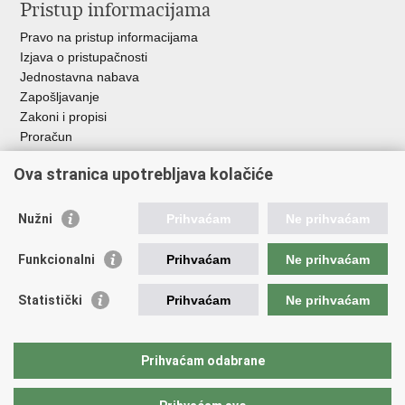
Pristup informacijama
Pravo na pristup informacijama
Izjava o pristupačnosti
Jednostavna nabava
Zapošljavanje
Zakoni i propisi
Proračun
Javni natječaji za zakup poljoprivrednog zemljišta u vlasništvu
Ova stranica upotrebljava kolačiće
RH
Važne poveznice
Nužni
Prihvaćam
Ne prihvaćam
Vlada RH
Funkcionalni
Prihvaćam
Ne prihvaćam
Hrvatska agencija za poljoprivredu i hranu
Agencija za plaćanja u poljoprivredi, ribarstvu i ruralnom
Statistički
Prihvaćam
Ne prihvaćam
razvoju
Državna ergela Đakovo i Lipik
Hrvatske šume
Prihvaćam odabrane
Pučka pravobraniteljica