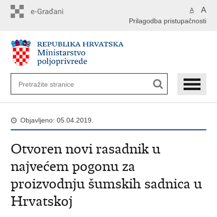
Preskoči
A
A
na
Prilagodba pristupačnosti
glavni
sadržaj
Objavljeno: 05.04.2019.
Otvoren novi rasadnik u
najvećem pogonu za
proizvodnju šumskih sadnica u
Hrvatskoj