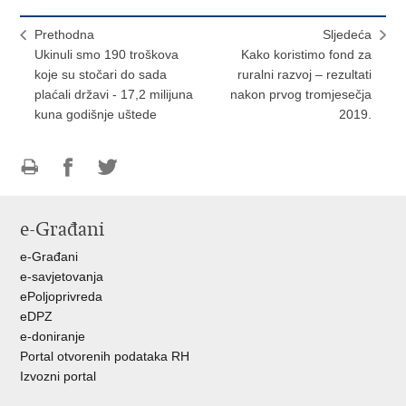
Prethodna
Sljedeća
Ukinuli smo 190 troškova
Kako koristimo fond za
koje su stočari do sada
ruralni razvoj – rezultati
plaćali državi - 17,2 milijuna
nakon prvog tromjesečja
kuna godišnje uštede
2019.
Ispiši
Podijeli
Podijeli
stranicu
na
na
e-Građani
Facebooku
Twitteru
e-Građani
e-savjetovanja
ePoljoprivreda
eDPZ
e-doniranje
Portal otvorenih podataka RH
Izvozni portal