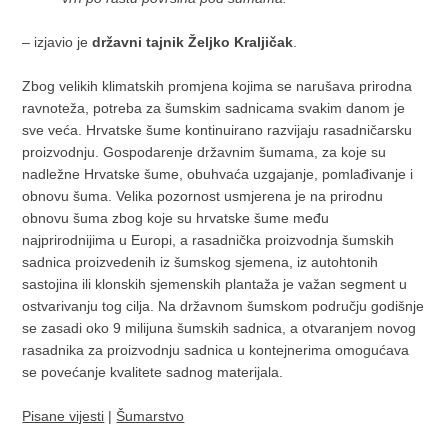
– izjavio je
državni tajnik Željko Kraljičak
.
Zbog velikih klimatskih promjena kojima se narušava prirodna
ravnoteža, potreba za šumskim sadnicama svakim danom je
sve veća. Hrvatske šume kontinuirano razvijaju rasadničarsku
proizvodnju. Gospodarenje državnim šumama, za koje su
nadležne Hrvatske šume, obuhvaća uzgajanje, pomlađivanje i
obnovu šuma. Velika pozornost usmjerena je na prirodnu
obnovu šuma zbog koje su hrvatske šume među
najprirodnijima u Europi, a rasadnička proizvodnja šumskih
sadnica proizvedenih iz šumskog sjemena, iz autohtonih
sastojina ili klonskih sjemenskih plantaža je važan segment u
ostvarivanju tog cilja. Na državnom šumskom području godišnje
se zasadi oko 9 milijuna šumskih sadnica, a otvaranjem novog
rasadnika za proizvodnju sadnica u kontejnerima omogućava
se povećanje kvalitete sadnog materijala.
Pisane vijesti
|
Šumarstvo