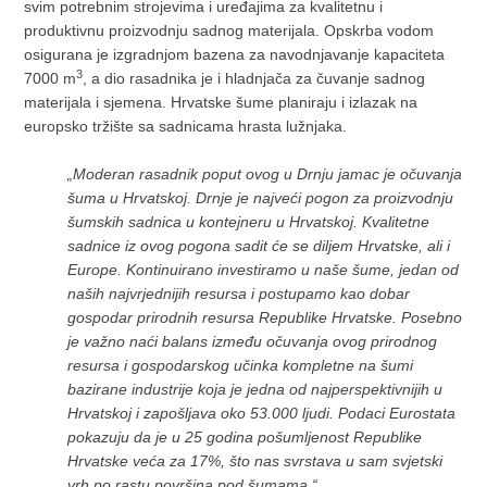
svim potrebnim strojevima i uređajima za kvalitetnu i
produktivnu proizvodnju sadnog materijala. Opskrba vodom
osigurana je izgradnjom bazena za navodnjavanje kapaciteta
3
7000 m
, a dio rasadnika je i hladnjača za čuvanje sadnog
materijala i sjemena. Hrvatske šume planiraju i izlazak na
europsko tržište sa sadnicama hrasta lužnjaka.
„Moderan rasadnik poput ovog u Drnju jamac je očuvanja
šuma u Hrvatskoj. Drnje je najveći pogon za proizvodnju
šumskih sadnica u kontejneru u Hrvatskoj. Kvalitetne
sadnice iz ovog pogona sadit će se diljem Hrvatske, ali i
Europe. Kontinuirano investiramo u naše šume, jedan od
naših najvrjednijih resursa i postupamo kao dobar
gospodar prirodnih resursa Republike Hrvatske. Posebno
je važno naći balans između očuvanja ovog prirodnog
resursa i gospodarskog učinka kompletne na šumi
bazirane industrije koja je jedna od najperspektivnijih u
Hrvatskoj i zapošljava oko 53.000 ljudi. Podaci Eurostata
pokazuju da je u 25 godina pošumljenost Republike
Hrvatske veća za 17%, što nas svrstava u sam svjetski
vrh po rastu površina pod šumama.“