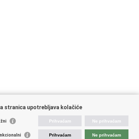
a stranica upotrebljava kolačiće
žni
Prihvaćam
Ne prihvaćam
ažne poveznice
nkcionalni
Prihvaćam
Ne prihvaćam
ada RH