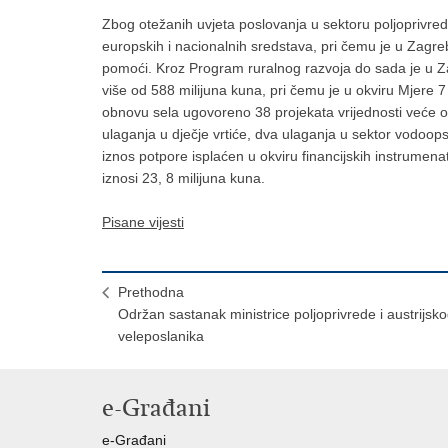
Zbog otežanih uvjeta poslovanja u sektoru poljoprivred
europskih i nacionalnih sredstava, pri čemu je u Zagr
pomoći. Kroz Program ruralnog razvoja do sada je u Z
više od 588 milijuna kuna, pri čemu je u okviru Mjere 
obnovu sela ugovoreno 38 projekata vrijednosti veće o
ulaganja u dječje vrtiće, dva ulaganja u sektor vodoop
iznos potpore isplaćen u okviru financijskih instrume
iznosi 23, 8 milijuna kuna.
Pisane vijesti
Prethodna
Održan sastanak ministrice poljoprivrede i austrijsk
veleposlanika
e-Građani
e-Građani