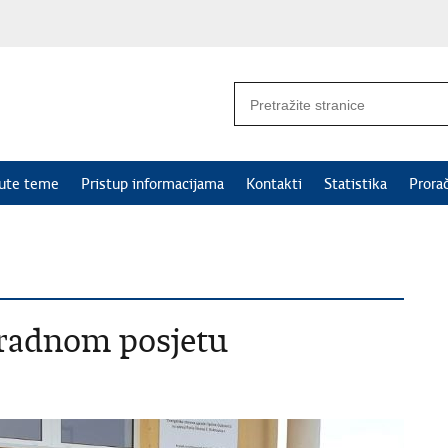
nute teme
Pristup informacijama
Kontakti
Statistika
Prora
 radnom posjetu