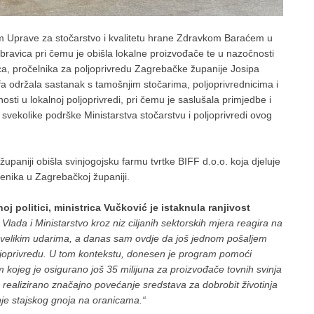
jem Uprave za stočarstvo i kvalitetu hrane Zdravkom Baraćem u
ubravica pri čemu je obišla lokalne proizvođače te u nazočnosti
, pročelnika za poljoprivredu Zagrebačke županije Josipa
ofa održala sastanak s tamošnjim stočarima, poljoprivrednicima i
i u lokalnoj poljoprivredi, pri čemu je saslušala primjedbe i
svekolike podrške Ministarstva stočarstvu i poljoprivredi ovog
županiji obišla svinjogojsku farmu tvrtke BIFF d.o.o. koja djeluje
jenika u Zagrebačkoj županiji.
j politici, ministrica Vučković je istaknula ranjivost
Vlada i Ministarstvo kroz niz ciljanih sektorskih mjera reagira na
s velikim udarima, a danas sam ovdje da još jednom pošaljem
poljoprivredu. U tom kontekstu, donesen je program pomoći
 kojeg je osigurano još 35 milijuna za proizvođače tovnih svinja
 realizirano značajno povećanje sredstava za dobrobit životinja
enje stajskog gnoja na oranicama.“