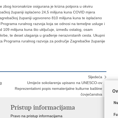
e zbog koronakrize osigurana je krizna potpora u okviru
ebačkoj županiji isplaćeno 24,5 milijuna kuna COVID mjera
agrebačkoj županiji ugovoreno 810 milijuna kuna te isplaćeno
7 Programa ruralnog razvoja koja se odnosi na temeljne usluge i
d 109 milijuna kuna što uključuje, između ostalog, osam
skrbe, te deset ulaganja u građenje nerazvrstanih cesta. Ukupni
nata Programa ruralnog razvoja za područje Zagrebačke županije
Sljedeća
og
Umijeće sokolarenja upisano na UNESCO-ov
Reprezentativni popis nematerijalne kulturne baštine
Ov
čovječanstva
Nu
Pristup informacijama
V
Fu
Pravo na pristup informacijama
Vl