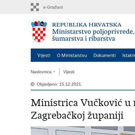
Preskoči
na
glavni
sadržaj
Vijesti
O Ministarstvu
Dokumenti
Istak
Naslovnica
Vijesti
Objavljeno: 15.12.2021.
Ministrica Vučković u
Zagrebačkoj županiji