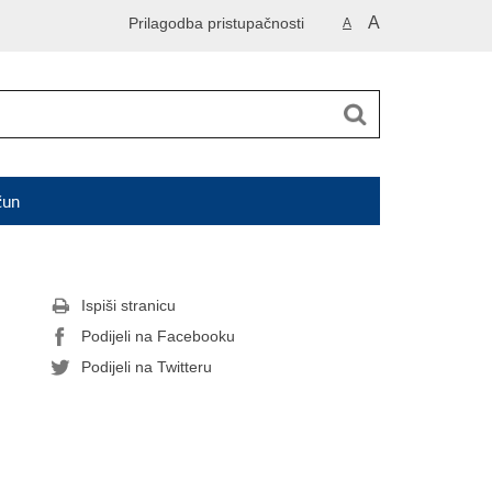
A
Prilagodba pristupačnosti
A
čun
Ispiši stranicu
Podijeli na Facebooku
Podijeli na Twitteru