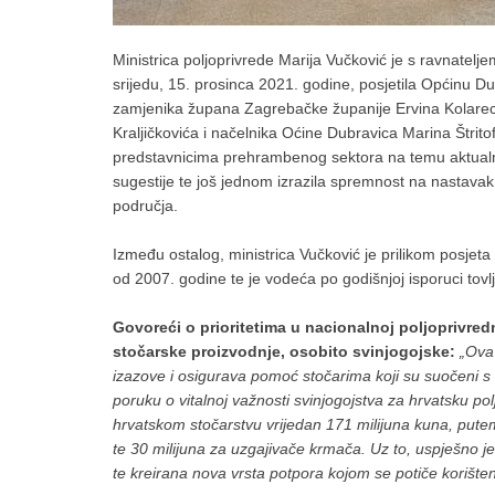
Ministrica poljoprivrede Marija Vučković je s ravnatel
srijedu, 15. prosinca 2021. godine, posjetila Općinu D
zamjenika župana Zagrebačke županije Ervina Kolareca
Kraljičkovića i načelnika Oćine Dubravica Marina Štrit
predstavnicima prehrambenog sektora na temu aktualnost
sugestije te još jednom izrazila spremnost na nastavak 
područja.
Između ostalog, ministrica Vučković je prilikom posjeta 
od 2007. godine te je vodeća po godišnjoj isporuci tovl
Govoreći o prioritetima u nacionalnoj poljoprivredno
stočarske proizvodnje, osobito svinjogojske:
„Ova 
izazove i osigurava pomoć stočarima koji su suočeni 
poruku o vitalnoj važnosti svinjogojstva za hrvatsku 
hrvatskom stočarstvu vrijedan 171 milijuna kuna, putem
te 30 milijuna za uzgajivače krmača. Uz to, uspješno je
te kreirana nova vrsta potpora kojom se potiče korišt