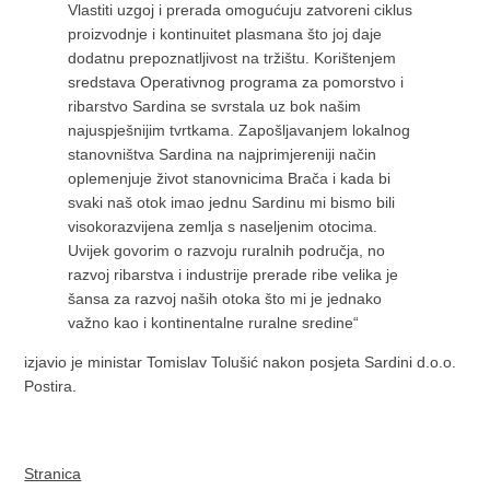
Vlastiti uzgoj i prerada omogućuju zatvoreni ciklus
proizvodnje i kontinuitet plasmana što joj daje
dodatnu prepoznatljivost na tržištu. Korištenjem
sredstava Operativnog programa za pomorstvo i
ribarstvo Sardina se svrstala uz bok našim
najuspješnijim tvrtkama. Zapošljavanjem lokalnog
stanovništva Sardina na najprimjereniji način
oplemenjuje život stanovnicima Brača i kada bi
svaki naš otok imao jednu Sardinu mi bismo bili
visokorazvijena zemlja s naseljenim otocima.
Uvijek govorim o razvoju ruralnih područja, no
razvoj ribarstva i industrije prerade ribe velika je
šansa za razvoj naših otoka što mi je jednako
važno kao i kontinentalne ruralne sredine“
izjavio je ministar Tomislav Tolušić nakon posjeta Sardini d.o.o.
Postira.
Stranica