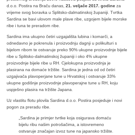
d.o.o. Postira na Braču danas,
21. veljače 2017. godine
za
vrijeme svog boravka u Splitsko-dalmatinskoj županiji. Tvrtka
Sardina se bavi ulovom male plave ribe, uzgojem bijele morske
ribe i tuna te preradom ribe.
Sardina ima ukupno četiri uzgajališta lubina i komarči, a
odnedavno je pokrenula i proizvodnju dagnji u polikulturi s
bijelom ribom te ostvaruje preko 90% ukupne proizvodnje bijele
ribe u Splitsko-dalmatinskoj županiji i oko 4% ukupne
proizvodnje bijele ribe u RH. Cjelokupna proizvodnja je
plasirana na domaće tržište. Sardina je jedna od od četiri
uzgajivača plavoperjane tune u Hrvatskoj i ostvaruje 33%
ukupne godišnje proizvodnje plavoperajne tune u RH, koju
uspješno plasira na tržište Japana.
Uz vlastitu flotu plovila Sardina d.o.o. Postira posjeduje i novi
pogon za preradu ribe.
„Sardina je primjer tvrtke koja osigurava domaću
bijelu ribu našim potrošačima, a istovremeno
ostvaruje značajan izvoz tune na japansko tržište.