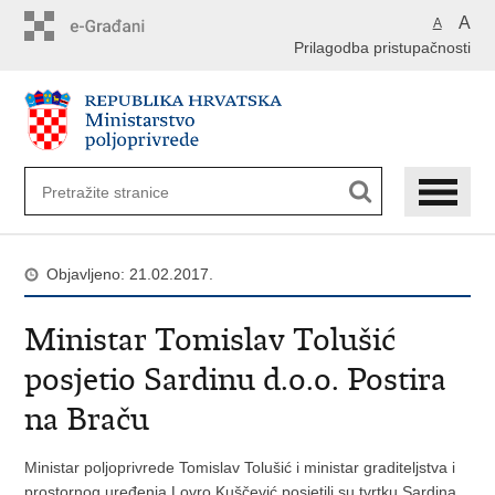
Preskoči
A
A
na
Prilagodba pristupačnosti
glavni
sadržaj
Objavljeno: 21.02.2017.
Ministar Tomislav Tolušić
posjetio Sardinu d.o.o. Postira
na Braču
Ministar poljoprivrede Tomislav Tolušić i ministar graditeljstva i
prostornog uređenja Lovro Kuščević posjetili su tvrtku Sardina