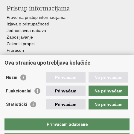
Pristup informacijama
Pravo na pristup informacijama
Izjava o pristupačnosti
Jednostavna nabava
Zapošljavanje
Zakoni i propisi
Proračun
Javni natječaji za zakup poljoprivrednog zemljišta u vlasništvu
Ova stranica upotrebljava kolačiće
RH
Važne poveznice
Nužni
Prihvaćam
Ne prihvaćam
Vlada RH
Funkcionalni
Prihvaćam
Ne prihvaćam
Hrvatska agencija za poljoprivredu i hranu
Agencija za plaćanja u poljoprivredi, ribarstvu i ruralnom
Statistički
Prihvaćam
Ne prihvaćam
razvoju
Državna ergela Đakovo i Lipik
Hrvatske šume
Prihvaćam odabrane
Pučka pravobraniteljica