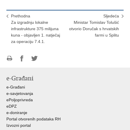
Prethodna
Sljedeća
Za izgradnju lokalne
Ministar Tomislav Tolušić
infrastrukture 375 milijuna
otvorio Doručak s hrvatskih
kuna - objavljen 1. natječaj
farmi u Splitu
za operaciju 7.4.1.
Ispiši
Podijeli
Podijeli
stranicu
na
na
e-Građani
Facebooku
Twitteru
e-Građani
e-savjetovanja
ePoljoprivreda
eDPZ
e-doniranje
Portal otvorenih podataka RH
Izvozni portal