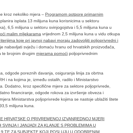
se kroz nekoliko mjera –
Programom potpore primarnim
planira isplata 13 milijuna kuna korisnicima u sektoru
ka), 6,5 milijuna u sektoru svinjogojstva i 5,5 milijuna kuna u
oći malim mljekarama
vrijednom 2,5 milijuna kuna u vidu otkupa
terijima koje pri javnoj nabavi moraju zadovoljiti poljoprivredni i
cije nabavljati svježu i domaću hranu od hrvatskih proizvođača,
 te brojnim drugim
mjerama pomoći
poljoprivrednim
sa, odgode poreznih davanja, osiguranja linija za obrtna
RH i na kojima je, između ostalih, radilo i Ministarstvo
tva. Dodatno, kroz specifične mjere za sektore poljoprivrede,
odatno financiranje, odgode rokova za izvršenje obveza i
 mjera Ministarstva poljoprivrede kojima se nastoje ublažiti štete
3,5 milijuna kuna.
KE HRVATSKE O PRIVREMENOJ IZVANREDNOJ MJERI
SVINJA I JANJADI ZA KLANJE S PROBLEMIMA U
9 TE ZA SUBJEKTE KOJI POSLUJU U ODOBRENIM