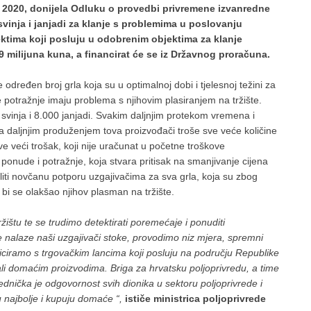
ja 2020, donijela Odluku o provedbi privremene izvanredne
vinja i janjadi za klanje s problemima u poslovanju
ktima koji posluju u odobrenim objektima za klanje
 milijuna kuna, a financirat će se iz Državnog proračuna.
dređen broj grla koja su u optimalnoj dobi i tjelesnoj težini za
ene potražnje imaju problema s njihovim plasiranjem na tržište.
 svinja i 8.000 janjadi. Svakim daljnjim protekom vremena i
, a daljnjim produženjem tova proizvođači troše sve veće količine
 veći trošak, koji nije uračunat u početne troškove
ponude i potražnje, koja stvara pritisak na smanjivanje cijena
liti novčanu potporu uzgajivačima za sva grla, koja su zbog
 bi se olakšao njihov plasman na tržište.
ržištu te se trudimo detektirati poremećaje i ponuditi
e nalaze naši uzgajivači stoke, provodimo niz mjera, spremni
iciramo s trgovačkim lancima koji posluju na području Republike
li domaćim proizvodima. Briga za hrvatsku poljoprivredu, a time
ednička je odgovornost svih dionika u sektoru poljoprivrede i
 najbolje i kupuju domaće “,
ističe ministrica poljoprivrede