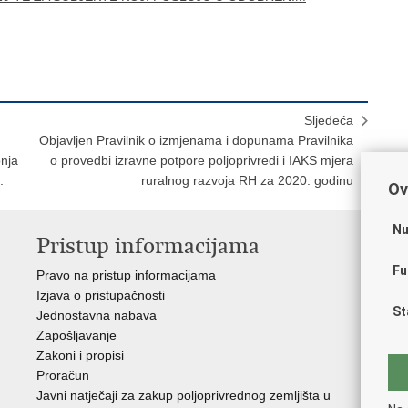
Sljedeća
Objavljen Pravilnik o izmjenama i dopunama Pravilnika
onja
o provedbi izravne potpore poljoprivredi i IAKS mjera
.
ruralnog razvoja RH za 2020. godinu
Ov
Nu
Pristup informacijama
V
Fu
Pravo na pristup informacijama
Vl
Izjava o pristupačnosti
Hrv
St
Jednostavna nabava
Age
Zapošljavanje
raz
Zakoni i propisi
Drž
Proračun
Hrv
Javni natječaji za zakup poljoprivrednog zemljišta u
Puč