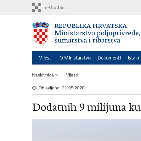
Preskoči
na
glavni
sadržaj
Vijesti
O Ministarstvu
Dokumenti
Istak
Naslovnica
Vijesti
Objavljeno: 21.05.2020.
Dodatnih 9 milijuna k