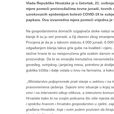
Vlada Republike Hrvatske je u četvrtak, 21. svibn
mjere pomoći proizvođačima tovne junadi, tovnih s
uzrokovanih epidemijom bolesti COVID-19 te subje
papkara. Ova izvanredna mjera pomoći vrijedna je 9
Na gospodarstvima domaćih uzgajivača stoke nalazi se o
klanje ili su ju već prerasli, a čiji vlasnici zbog smanj
Procjena je da je u takvom statusu 4.000 junadi, 6.000
odgađanjem klanja takva grla gube na kvaliteti i cijeni
stočne hrane te su neisporučena grla svakim danom sve
proizvodnje. Da bi se smanjila trenutačna neravnoteža 
goveđeg, svinjskog i janjećeg mesa, potrebno je dodije
gubitka tržišta i dalje ostala u tovu na farmama, a kako
„Ministarstvo poljoprivrede prati stanje u sektoru i na t
pravovremena rješenja. Svjesni smo situacije u kojoj s
smo i na interventni otkup viškova, a intenzivno komun
Hrvatske kako bi na svojim policama što više mjesta da
i opskrbu hranom i hrvatsko gospodarstvo u cjelini, zaj
građana Hrvatske, koje i ovim putem pozivam da biraju