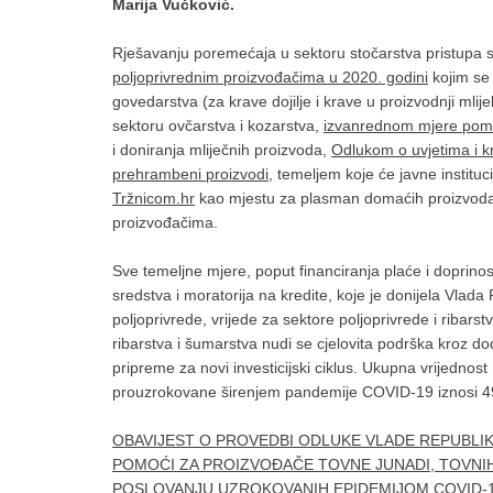
Marija Vučković.
Rješavanju poremećaja u sektoru stočarstva pristupa 
poljoprivrednim proizvođačima u 2020. godini
kojim se 
govedarstva (za krave dojilje i krave u proizvodnji mlije
sektoru ovčarstva i kozarstva,
izvanrednom mjere pom
i doniranja mliječnih proizvoda,
Odlukom o uvjetima i kri
prehrambeni proizvodi
, temeljem koje će javne institu
Tržnicom.hr
kao mjestu za plasman domaćih proizvoda
proizvođačima.
Sve temeljne mjere, poput financiranja plaće i doprino
sredstva i moratorija na kredite, koje je donijela Vlada 
poljoprivrede, vrijede za sektore poljoprivrede i ribars
ribarstva i šumarstva nudi se cjelovita podrška kroz d
pripreme za novi investicijski ciklus. Ukupna vrijednost
prouzrokovane širenjem pandemije COVID-19 iznosi 49
OBAVIJEST O PROVEDBI ODLUKE VLADE REPUBLI
POMOĆI ZA PROIZVOĐAČE TOVNE JUNADI, TOVNIH 
POSLOVANJU UZROKOVANIH EPIDEMIJOM COVID-1