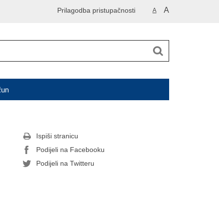
A
Prilagodba pristupačnosti
A
čun
Ispiši stranicu
Podijeli na Facebooku
Podijeli na Twitteru