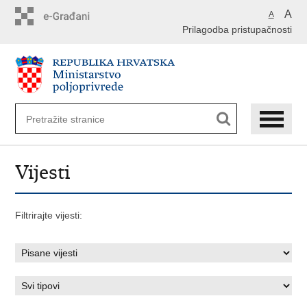
Preskoči
A
A
na
Prilagodba pristupačnosti
glavni
sadržaj
Vijesti
Filtrirajte vijesti: