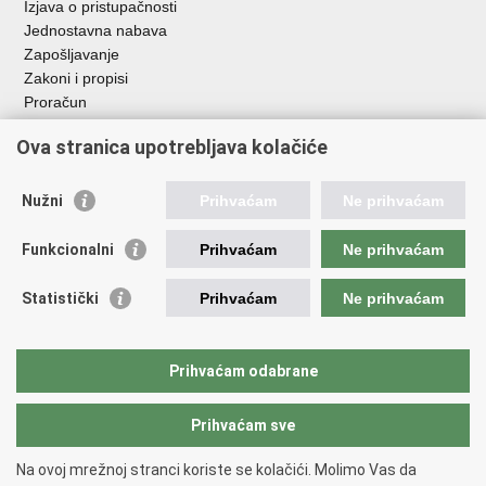
Izjava o pristupačnosti
Jednostavna nabava
Zapošljavanje
Zakoni i propisi
Proračun
Javni natječaji za zakup poljoprivrednog zemljišta u vlasništvu
Ova stranica upotrebljava kolačiće
RH
Važne poveznice
Nužni
Prihvaćam
Ne prihvaćam
Vlada RH
Funkcionalni
Prihvaćam
Ne prihvaćam
Hrvatska agencija za poljoprivredu i hranu
Agencija za plaćanja u poljoprivredi, ribarstvu i ruralnom
Statistički
Prihvaćam
Ne prihvaćam
razvoju
Državna ergela Đakovo i Lipik
Hrvatske šume
Prihvaćam odabrane
Pučka pravobraniteljica
Prihvaćam sve
Povratak na vrh
Na ovoj mrežnoj stranci koriste se kolačići. Molimo Vas da