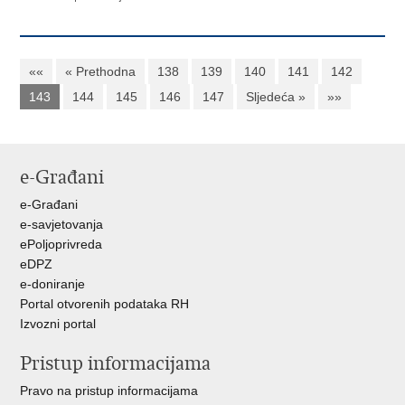
««
« Prethodna
138
139
140
141
142
143
144
145
146
147
Sljedeća »
»»
e-Građani
e-Građani
e-savjetovanja
ePoljoprivreda
eDPZ
e-doniranje
Portal otvorenih podataka RH
Izvozni portal
Pristup informacijama
Pravo na pristup informacijama