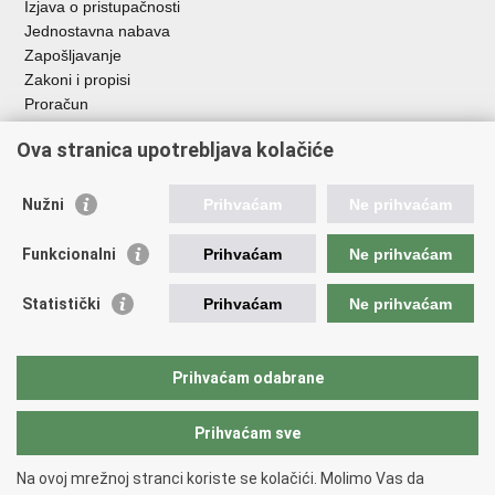
Izjava o pristupačnosti
Jednostavna nabava
Zapošljavanje
Zakoni i propisi
Proračun
Javni natječaji za zakup poljoprivrednog zemljišta u vlasništvu
Ova stranica upotrebljava kolačiće
RH
Važne poveznice
Nužni
Prihvaćam
Ne prihvaćam
Vlada RH
Funkcionalni
Prihvaćam
Ne prihvaćam
Hrvatska agencija za poljoprivredu i hranu
Agencija za plaćanja u poljoprivredi, ribarstvu i ruralnom
Statistički
Prihvaćam
Ne prihvaćam
razvoju
Državna ergela Đakovo i Lipik
Hrvatske šume
Prihvaćam odabrane
Pučka pravobraniteljica
Prihvaćam sve
Povratak na vrh
Na ovoj mrežnoj stranci koriste se kolačići. Molimo Vas da