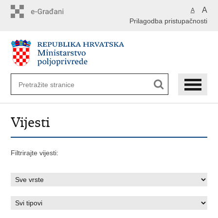
Preskoči
A
A
na
Prilagodba pristupačnosti
glavni
sadržaj
Vijesti
Filtrirajte vijesti: