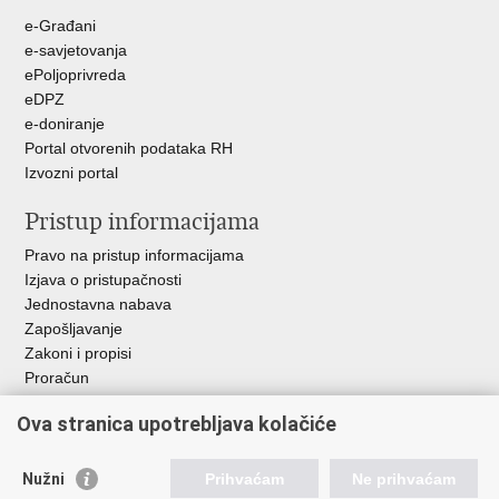
e-Građani
e-savjetovanja
ePoljoprivreda
eDPZ
e-doniranje
Portal otvorenih podataka RH
Izvozni portal
Pristup informacijama
Pravo na pristup informacijama
Izjava o pristupačnosti
Jednostavna nabava
Zapošljavanje
Zakoni i propisi
Proračun
Javni natječaji za zakup poljoprivrednog zemljišta u vlasništvu
Ova stranica upotrebljava kolačiće
RH
Važne poveznice
Nužni
Prihvaćam
Ne prihvaćam