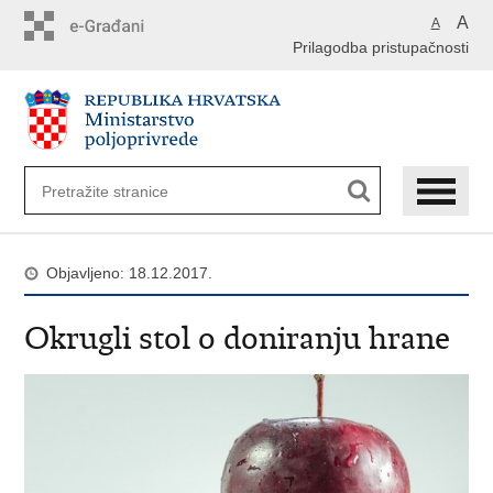
Preskoči
A
A
na
Prilagodba pristupačnosti
glavni
sadržaj
Objavljeno: 18.12.2017.
Okrugli stol o doniranju hrane