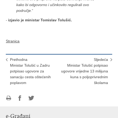
kako bi odgovorno i učinkovito regulirali ovo
područje.
“
-
izjavio je ministar Tomislav Tolušić.
Stranica
Prethodna
Sljedeća
Ministar Tolušić u Zadru
Ministar Tolušić potpisao
potpisao ugovore za
ugovore vrijedne 13 milijuna
sanaciju cesta oštećenih
kuna s poljoprivrednim
poplavom
školama
Ispiši
Podijeli
Podijeli
stranicu
na
na
e-Građani
Facebooku
Twitteru