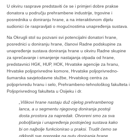
U okviru rasprave predstaviti će se i primjeri dobre prakse
donatora u području prehrambene industrije, trgovine i
posrednika u doniranju hrane, a na interaktivnom dijelu
sudionici će raspravljati o mogućnostima unapređenja sustava.
Na Okrugli stol su pozvani svi potencijalni donatori hrane,
posrednici u doniranju hrane, članovi Radne podskupine za
unapređenje sustava doniranja hrane u okviru Radne skupine
za sprečavanje i smanjenje nastajanja otpada od hrane,
predstavnici HGK, HUP, HOK, Hrvatske agencije za hranu,
Hrvatske poljoprivredne komore, Hrvatske poljoprivredno-
šumarska savjetodavne službe, Hrvatskog centra za
poljoprivredu hranu i selo, Prehrambeno-tehnološkog fakulteta i
Poljoprivrednog fakulteta u Osijeku i dr.
„Viškovi hrane nastaju duž cijelog prehrambenog
lanca, a u segmentu njegovog doniranja postoji
dosta prostora za napredak. Otvoreni smo za sva
poboljšanja i unapređenja postojećeg sustava kako
bi on najbolje funkcionirao u praksi. Trudit ćemo se
otkloniti sve prepreke na putu doniranja hrane,