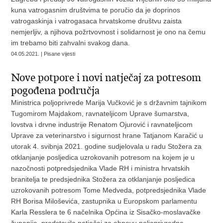
kuna vatrogasnim društvima te poručio da je doprinos
vatrogaskinja i vatrogasaca hrvatskome društvu zaista
nemjerljiv, a njihova požrtvovnost i solidarnost je ono na čemu
im trebamo biti zahvalni svakog dana.
04.05.2021. | Pisane vijesti
Nove potpore i novi natječaj za potresom
pogođena područja
Ministrica poljoprivrede Marija Vučković je s državnim tajnikom
Tugomirom Majdakom, ravnateljicom Uprave šumarstva,
lovstva i drvne industrije Renatom Ojurović i ravnateljicom
Uprave za veterinarstvo i sigurnost hrane Tatjanom Karačić u
utorak 4. svibnja 2021. godine sudjelovala u radu Stožera za
otklanjanje posljedica uzrokovanih potresom na kojem je u
nazočnosti potpredsjednika Vlade RH i ministra hrvatskih
branitelja te predsjednika Stožera za otklanjanje posljedica
uzrokovanih potresom Tome Medveda, potpredsjednika Vlade
RH Borisa Miloševića, zastupnika u Europskom parlamentu
Karla Resslera te 6 načelnika Općina iz Sisačko-moslavačke