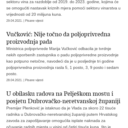
sektoru vina za razdoblje od 2019. do 2023. godine, kojima će
se omogućiti nastavak kriznih mjera pomoći sektoru vinarstva u
vrijednosti od 20 milijuna kuna.
29.04.2021. | Pisane vijesti
Vučković: Nije točno da poljoprivredna
proizvodnja pada
Ministrica poljoprivrede Marija Vučković odbacila je tvrdnje
nekih oporbenih zastupnika o padu poljoprivredne proizvodnje
kao potpuno netočne, navodeći da je u posljednje tri godine
poljoprivredna proizvodnja rasla 5, 1 posto, 3, 9 posto i sedam
posto.
28.04.2021. | Pisane vijesti
U obilasku radova na Pelješkom mostu i
posjetu Dubrovačko-neretvanskoj županiji
Premijer Plenković je istaknuo da je Vlada za skoro 22 tisuće
radnika u Dubrovačko-neretvanskoj županiji putem Hrvatskog
zavoda za zapošljavanje omogućila isplate naknada za
očuvanje radnih mjesta u visini od četiri tisuće kuna, što je