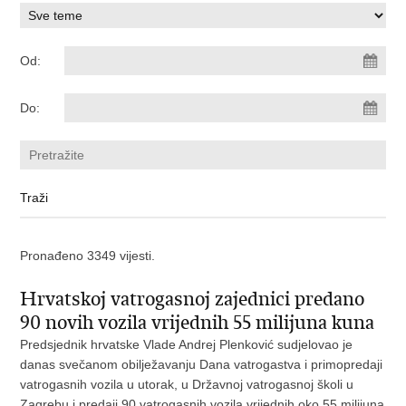
Od:
Do:
Pronađeno 3349 vijesti.
Hrvatskoj vatrogasnoj zajednici predano
90 novih vozila vrijednih 55 milijuna kuna
Predsjednik hrvatske Vlade Andrej Plenković sudjelovao je
danas svečanom obilježavanju Dana vatrogastva i primopredaji
vatrogasnih vozila u utorak, u Državnoj vatrogasnoj školi u
Zagrebu i predaji 90 vatrogasnih vozila vrijednih oko 55 milijuna