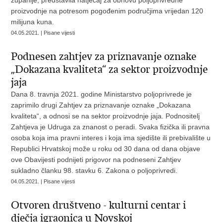
županije, predstavila natječaj za obnovu poljoprivredne
proizvodnje na potresom pogođenim područjima vrijedan 120
milijuna kuna.
04.05.2021. | Pisane vijesti
Podnesen zahtjev za priznavanje oznake
„Dokazana kvaliteta“ za sektor proizvodnje
jaja
Dana 8. travnja 2021. godine Ministarstvo poljoprivrede je
zaprimilo drugi Zahtjev za priznavanje oznake „Dokazana
kvaliteta“, a odnosi se na sektor proizvodnje jaja. Podnositelj
Zahtjeva je Udruga za znanost o peradi. Svaka fizička ili pravna
osoba koja ima pravni interes i koja ima sjedište ili prebivalište u
Republici Hrvatskoj može u roku od 30 dana od dana objave
ove Obavijesti podnijeti prigovor na podneseni Zahtjev
sukladno članku 98. stavku 6. Zakona o poljoprivredi.
04.05.2021. | Pisane vijesti
Otvoren društveno - kulturni centar i
dječja igraonica u Novskoj