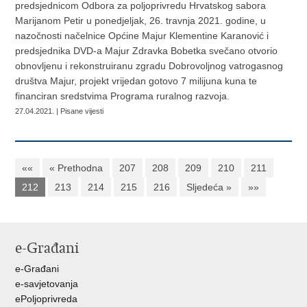
predsjednicom Odbora za poljoprivredu Hrvatskog sabora
Marijanom Petir u ponedjeljak, 26. travnja 2021. godine, u
nazočnosti načelnice Općine Majur Klementine Karanović i
predsjednika DVD-a Majur Zdravka Bobetka svečano otvorio
obnovljenu i rekonstruiranu zgradu Dobrovoljnog vatrogasnog
društva Majur, projekt vrijedan gotovo 7 milijuna kuna te
financiran sredstvima Programa ruralnog razvoja.
27.04.2021. | Pisane vijesti
««
« Prethodna
207
208
209
210
211
212
213
214
215
216
Sljedeća »
»»
e-Građani
e-Građani
e-savjetovanja
ePoljoprivreda