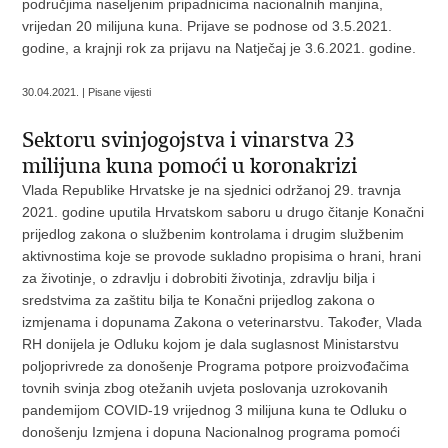
područjima naseljenim pripadnicima nacionalnih manjina,
vrijedan 20 milijuna kuna. Prijave se podnose od 3.5.2021.
godine, a krajnji rok za prijavu na Natječaj je 3.6.2021. godine.
30.04.2021. | Pisane vijesti
Sektoru svinjogojstva i vinarstva 23
milijuna kuna pomoći u koronakrizi
Vlada Republike Hrvatske je na sjednici održanoj 29. travnja
2021. godine uputila Hrvatskom saboru u drugo čitanje Konačni
prijedlog zakona o službenim kontrolama i drugim službenim
aktivnostima koje se provode sukladno propisima o hrani, hrani
za životinje, o zdravlju i dobrobiti životinja, zdravlju bilja i
sredstvima za zaštitu bilja te Konačni prijedlog zakona o
izmjenama i dopunama Zakona o veterinarstvu. Također, Vlada
RH donijela je Odluku kojom je dala suglasnost Ministarstvu
poljoprivrede za donošenje Programa potpore proizvođačima
tovnih svinja zbog otežanih uvjeta poslovanja uzrokovanih
pandemijom COVID-19 vrijednog 3 milijuna kuna te Odluku o
donošenju Izmjena i dopuna Nacionalnog programa pomoći