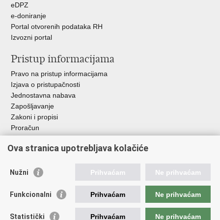
eDPZ
e-doniranje
Portal otvorenih podataka RH
Izvozni portal
Pristup informacijama
Pravo na pristup informacijama
Izjava o pristupačnosti
Jednostavna nabava
Zapošljavanje
Zakoni i propisi
Proračun
Javni natječaji za zakup poljoprivrednog zemljišta u vlasništvu
Ova stranica upotrebljava kolačiće
RH
Važne poveznice
Nužni
Prihvaćam
Ne prihvaćam
Vlada RH
Funkcionalni
Prihvaćam
Ne prihvaćam
Hrvatska agencija za poljoprivredu i hranu
Agencija za plaćanja u poljoprivredi, ribarstvu i ruralnom
Statistički
Prihvaćam
Ne prihvaćam
razvoju