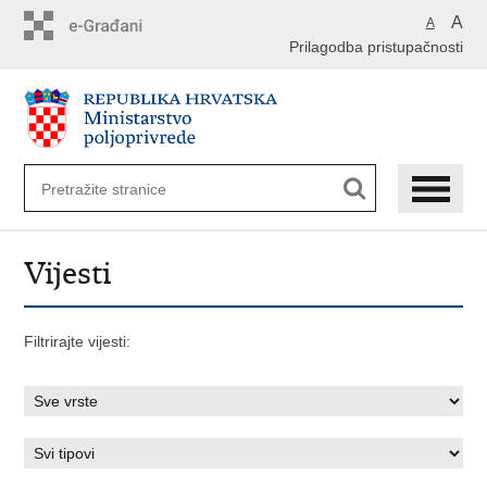
Preskoči
A
A
na
Prilagodba pristupačnosti
glavni
sadržaj
Vijesti
Filtrirajte vijesti: