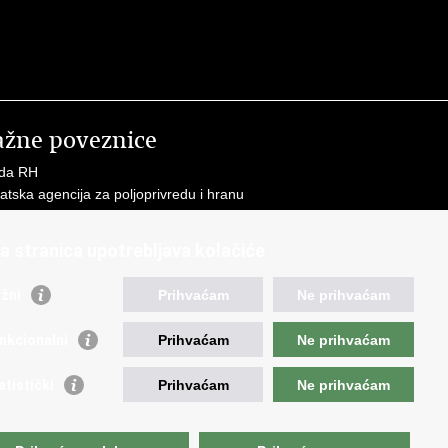
ažne poveznice
ada RH
atska agencija za poljoprivredu i hranu
ncija za plaćanja u poljoprivredi, ribarstvu i ruralnom
voju
a stranica upotrebljava kolačiće
avna ergela Đakovo i Lipik
atske šume
žni
Prihvaćam
Ne prihvaćam
ka pravobraniteljica
nkcionalni
Prihvaćam
Ne prihvaćam
.
atistički
Prihvaćam
Ne prihvaćam