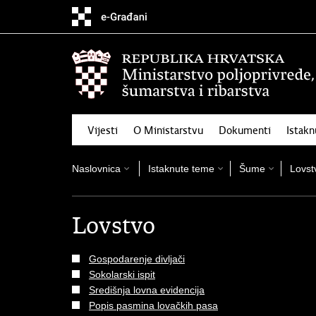
Preskoči
na
glavni
sadržaj
Vijesti
O Ministarstvu
Dokumenti
Istak
Naslovnica
Istaknute teme
Šume
Lovst
Lovstvo
Gospodarenje divljači
Sokolarski ispit
Središnja lovna evidencija
Popis pasmina lovačkih pasa