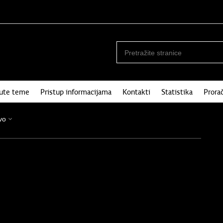
nute teme
Pristup informacijama
Kontakti
Statistika
Prora
vo