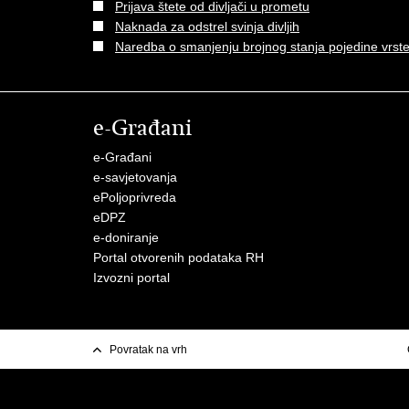
Prijava štete od divljači u prometu
Naknada za odstrel svinja divljih
Naredba o smanjenju brojnog stanja pojedine vrste 
e-Građani
e-Građani
e-savjetovanja
ePoljoprivreda
eDPZ
e-doniranje
Portal otvorenih podataka RH
Izvozni portal
Povratak na vrh