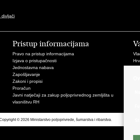
divljači
Pristup informacijama
V
Pravo na pristup informacijama
Vl
Izjava o pristupačnosti
Hrv
Jednostavna nabava
Age
Zapošljavanje
raz
Ov
Zakoni i propisi
Drž
Proračun
Hrv
Nu
Javni natječaji za zakup poljoprivrednog zemljišta u
Puč
vlasništvu RH
Fu
Copyright © 2026 Ministarstvo poljoprivrede, šumarstva i ribarstva.
Uvjeti korištenja
St