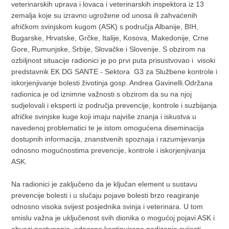
veterinarskih uprava i lovaca i veterinarskih inspektora iz 13
zemalja koje su izravno ugrožene od unosa ili zahvaćenih
afričkom svinjskom kugom (ASK) s područja Albanije, BIH,
Bugarske, Hrvatske, Grčke, Italije, Kosova, Makedonije, Crne
Gore, Rumunjske, Srbije, Slovačke i Slovenije. S obzirom na
ozbiljnost situacije radionici je po prvi puta prisustvovao i visoki
predstavnik EK DG SANTE - Sektora G3 za Službene kontrole i
iskorjenjivanje bolesti životinja gosp. Andrea Gavinelli.Održana
radionica je od iznimne važnosti s obzirom da su na njoj
sudjelovali i eksperti iz područja prevencije, kontrole i suzbijanja
afričke svinjske kuge koji imaju najviše znanja i iskustva u
navedenoj problematici te je istom omogućena diseminacija
dostupnih informacija, znanstvenih spoznaja i razumijevanja
odnosno mogućnostima prevencije, kontrole i iskorjenjivanja
ASK.
Na radionici je zaključeno da je ključan element u sustavu
prevencije bolesti i u slučaju pojave bolesti brzo reagiranje
odnosno visoka svijest posjednika svinja i veterinara. U tom
smislu važna je uključenost svih dionika o mogućoj pojavi ASK i
obvezi postupanja, odnosno kontinuirano podizanje svijesti