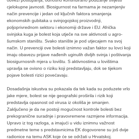
cjelokupne javnosti. Biosigurnost na farmama je nezamjenjiv
način prevencije i jedan od ključnih faktora smanjenja
ekonomskih gubitaka u svinjogojskoj proizvodnji,
poljoprivrednom sektoru i ekonomiji države i EU. Afrička
svinjska kuga je bolest koja utječe na sve aktivnosti u agro-
šumskom staništu. Svako stanište je pod utjecajem na svoj
način. U prevenciji ove bolesti iznimno važan faktor su lovci koji
imaju obavezu prijave nađenih uginulih divljih svinja i poštivanja
biosigurnosnih mjera u lovištu. S aktivnostima u lovištima
upravlja se ovisno o riziku koji predstavljaju, dok se tijekom
pojave bolesti rizici povećavaju.
Dosadašnja iskustva su pokazala da tek kada su poduzete vrlo
jake mjere, bolest se nije geografski proširila i rizik koji
predstavlja opasnost od virusa iz okoliša je smanjen.
Zaključeno je da ne postoji mogućnost kontrole bolesti bez
prekogranične suradnje i pravovremene razmjene informacija.
Upravo iz tog razloga, a imajući u vidu iznimnu važnost
predmetne teme s predstavnicima EK dogovorene su još dvije
radionice na temu ASK koje će se održati u Hrvatskoj.