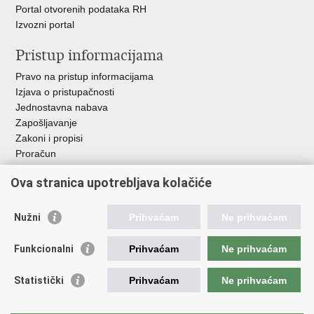
Portal otvorenih podataka RH
Izvozni portal
Pristup informacijama
Pravo na pristup informacijama
Izjava o pristupačnosti
Jednostavna nabava
Zapošljavanje
Zakoni i propisi
Proračun
Javni natječaji za zakup poljoprivrednog zemljišta u vlasništvu
Ova stranica upotrebljava kolačiće
RH
Važne poveznice
Nužni
Prihvaćam
Ne prihvaćam
Vlada RH
Funkcionalni
Prihvaćam
Ne prihvaćam
Hrvatska agencija za poljoprivredu i hranu
Agencija za plaćanja u poljoprivredi, ribarstvu i ruralnom
Statistički
Prihvaćam
Ne prihvaćam
razvoju
Državna ergela Đakovo i Lipik
Hrvatske šume