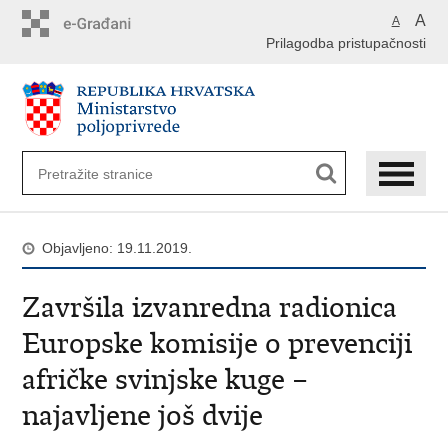
Preskoči
A
A
na
Prilagodba pristupačnosti
glavni
sadržaj
Objavljeno: 19.11.2019.
Završila izvanredna radionica
Europske komisije o prevenciji
afričke svinjske kuge –
najavljene još dvije