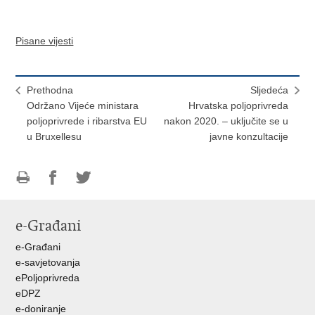
Pisane vijesti
Prethodna
Sljedeća
Održano Vijeće ministara
Hrvatska poljoprivreda
poljoprivrede i ribarstva EU
nakon 2020. – uključite se u
u Bruxellesu
javne konzultacije
Ispiši
Podijeli
Podijeli
stranicu
na
na
e-Građani
Facebooku
Twitteru
e-Građani
e-savjetovanja
ePoljoprivreda
eDPZ
e-doniranje