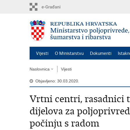
Preskoči
na
glavni
sadržaj
Vijesti
O Ministarstvu
Dokumenti
Istak
Naslovnica
Vijesti
Objavljeno: 30.03.2020.
Vrtni centri, rasadnici
dijelova za poljoprivr
počinju s radom