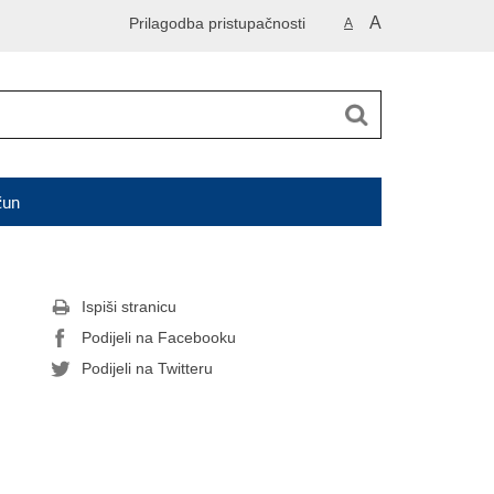
A
Prilagodba pristupačnosti
A
čun
Ispiši stranicu
Podijeli na Facebooku
Podijeli na Twitteru