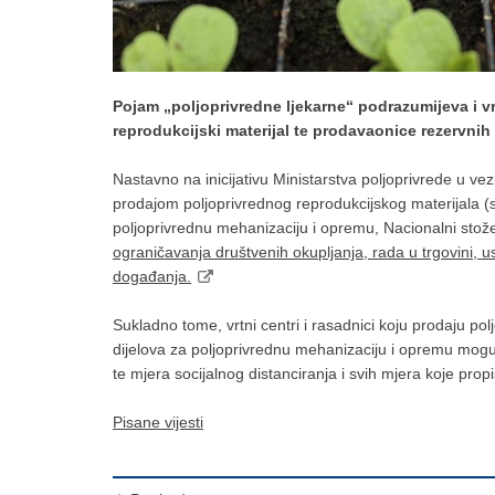
Pojam „poljoprivredne ljekarne“ podrazumijeva i vr
reprodukcijski materijal te prodavaonice rezervnih
Nastavno na inicijativu Ministarstva poljoprivrede u vez
prodajom poljoprivrednog reprodukcijskog materijala (s
poljoprivrednu mehanizaciju i opremu, Nacionalni stože
ograničavanja društvenih okupljanja, rada u trgovini, usl
događanja.
Sukladno tome, vrtni centri i rasadnici koju prodaju pol
dijelova za poljoprivrednu mehanizaciju i opremu mog
te mjera socijalnog distanciranja i svih mjera koje pro
Pisane vijesti