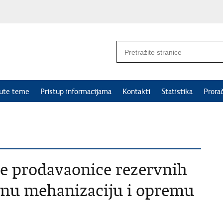
nute teme
Pristup informacijama
Kontakti
Statistika
Prora
 te prodavaonice rezervnih
ednu mehanizaciju i opremu