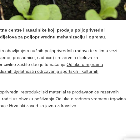
tne centre i rasadnike koji prodaju poljoprivredni
 dijelova za poljoprivrednu mehanizaciju i opremu.
i s obavljanjem nužnih poljoprivrednih radova te s tim u vezi
jeme, presadnice, sadnice) i rezervnih dijelova za
r civilne zaštite dao je tumačenje
Odluke o mjerama
užnih djelatnosti i održavanja sportskih i kulturnih
joprivredni reprodukcijski materijal te prodavaonice rezervnih
u raditi uz obvezu poštivanja Odluke o radnom vremenu trgovina
pisuje Hrvatski zavod za javno zdravstvo.