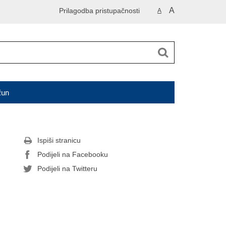
A
Prilagodba pristupačnosti
A
čun
Ispiši stranicu
Podijeli na Facebooku
Podijeli na Twitteru