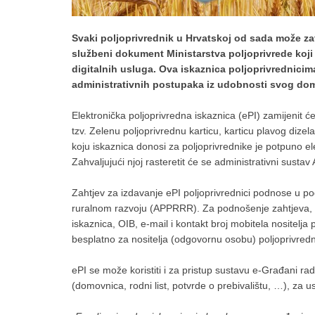
Svaki poljoprivrednik u Hrvatskoj od sada može zatr
službeni dokument Ministarstva poljoprivrede koji
digitalnih usluga. Ova iskaznica poljoprivrednici
administrativnih postupaka iz udobnosti svog do
Elektronička poljoprivredna iskaznica (ePI) zamijenit će 
tzv. Zelenu poljoprivrednu karticu, karticu plavog dizela
koju iskaznica donosi za poljoprivrednike je potpuno
Zahvaljujući njoj rasteretit će se administrativni sustav
Zahtjev za izdavanje ePI poljoprivrednici podnose u pod
ruralnom razvoju (APPRRR). Za podnošenje zahtjeva, ko
iskaznica, OIB, e-mail i kontakt broj mobitela nositelj
besplatno za nositelja (odgovornu osobu) poljoprivre
ePI se može koristiti i za pristup sustavu e-Građani ra
(domovnica, rodni list, potvrde o prebivalištu, …), za