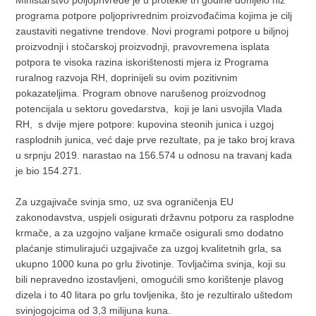
programa potpore poljoprivrednim proizvođačima kojima je cilj
zaustaviti negativne trendove. Novi programi potpore u biljnoj
proizvodnji i stočarskoj proizvodnji, pravovremena isplata
potpora te visoka razina iskorištenosti mjera iz Programa
ruralnog razvoja RH, doprinijeli su ovim pozitivnim
pokazateljima. Program obnove narušenog proizvodnog
potencijala u sektoru govedarstva, koji je lani usvojila Vlada
RH, s dvije mjere potpore: kupovina steonih junica i uzgoj
rasplodnih junica, već daje prve rezultate, pa je tako broj krava
u srpnju 2019. narastao na 156.574 u odnosu na travanj kada
je bio 154.271.
Za uzgajivače svinja smo, uz sva ograničenja EU
zakonodavstva, uspjeli osigurati državnu potporu za rasplodne
krmače, a za uzgojno valjane krmače osigurali smo dodatno
plaćanje stimulirajući uzgajivače za uzgoj kvalitetnih grla, sa
ukupno 1000 kuna po grlu životinje. Tovljačima svinja, koji su
bili nepravedno izostavljeni, omogućili smo korištenje plavog
dizela i to 40 litara po grlu tovljenika, što je rezultiralo uštedom
svinjogojcima od 3,3 milijuna kuna.