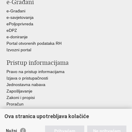
e-Građani
Facebooku
Twitteru
e-Građani
e-savjetovanja
ePoljoprivreda
eDPZ
e-doniranje
Portal otvorenih podataka RH
Izvozni portal
Pristup informacijama
Pravo na pristup informacijama
Izjava o pristupačnosti
Jednostavna nabava
Zapošljavanje
Zakoni i propisi
Proračun
Javni natječaji za zakup poljoprivrednog zemljišta u vlasništvu
Ova stranica upotrebljava kolačiće
RH
Važne poveznice
Nužni
Prihvaćam
Ne prihvaćam