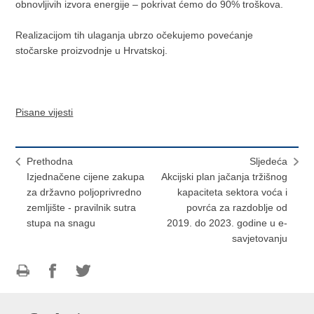
obnovljivih izvora energije – pokrivat ćemo do 90% troškova.
Realizacijom tih ulaganja ubrzo očekujemo povećanje
stočarske proizvodnje u Hrvatskoj.
Pisane vijesti
Prethodna
Sljedeća
Izjednačene cijene zakupa
Akcijski plan jačanja tržišnog
za državno poljoprivredno
kapaciteta sektora voća i
zemljište - pravilnik sutra
povrća za razdoblje od
stupa na snagu
2019. do 2023. godine u e-
savjetovanju
Ispiši
Podijeli
Podijeli
stranicu
na
na