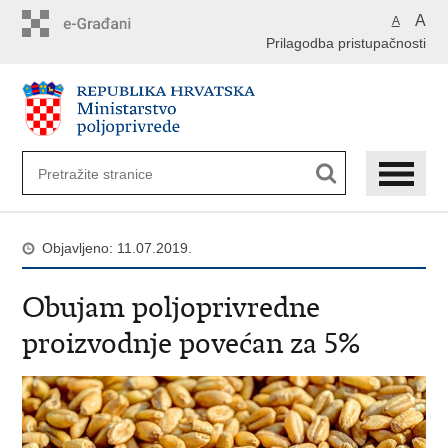
Preskoči
A
A
na
Prilagodba pristupačnosti
glavni
sadržaj
Objavljeno: 11.07.2019.
Obujam poljoprivredne
proizvodnje povećan za 5%