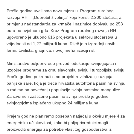
Prošle godine uveli smo novu mjeru u Program ruralnog
razvoja RH - „Dobrobit životinja” koju koristi 2.200 stočara, a
primjenu nadstandarda za krmače i nazimice dobivaju po 253
eura po uvjetnom grlu. Kroz Program ruralnog razvoja RH
ugovoreno je ukupno 616 projekata u sektoru stočarstva u
vrijednosti od 1,27 milijardi kuna. Riječ je o izgradnji novih
farmi, tovilišta, gnojnica, novoj mehanizaciji i sl.
Ministarstvo poljoprivrede provodi edukaciju svinjogojaca i
uzgojne programe za crnu slavonsku svinju i turopoljsku svinju.
Prošle godine pokrenuli smo projekt revitalizacije uzgoja
banijske šare, koja je treća hrvatska autohtona pasmina svinja,
a radimo na povećanju populacije svinja pasmine mangulice.
Za izvorne i zaštićene pasmine svinja prošle je godine
svinjogojcima isplaćeno ukupno 24 milijuna kuna.
Krajem godine planiramo poseban natječaj u okviru mjere 4 za
energetsku učinkovitost, kako bi poljoprivrednici mogli
proizvoditi energiju za potrebe vlastitog gospodarstva iz