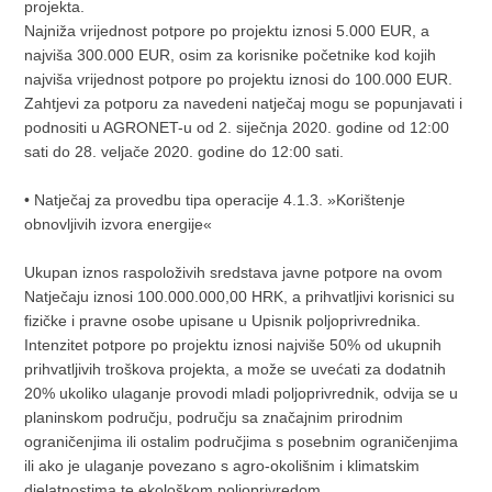
projekta.
Najniža vrijednost potpore po projektu iznosi 5.000 EUR, a
najviša 300.000 EUR, osim za korisnike početnike kod kojih
najviša vrijednost potpore po projektu iznosi do 100.000 EUR.
Zahtjevi za potporu za navedeni natječaj mogu se popunjavati i
podnositi u AGRONET-u od 2. siječnja 2020. godine od 12:00
sati do 28. veljače 2020. godine do 12:00 sati.
• Natječaj za provedbu tipa operacije 4.1.3. »Korištenje
obnovljivih izvora energije«
Ukupan iznos raspoloživih sredstava javne potpore na ovom
Natječaju iznosi 100.000.000,00 HRK, a prihvatljivi korisnici su
fizičke i pravne osobe upisane u Upisnik poljoprivrednika.
Intenzitet potpore po projektu iznosi najviše 50% od ukupnih
prihvatljivih troškova projekta, a može se uvećati za dodatnih
20% ukoliko ulaganje provodi mladi poljoprivrednik, odvija se u
planinskom području, području sa značajnim prirodnim
ograničenjima ili ostalim područjima s posebnim ograničenjima
ili ako je ulaganje povezano s agro-okolišnim i klimatskim
djelatnostima te ekološkom poljoprivredom.