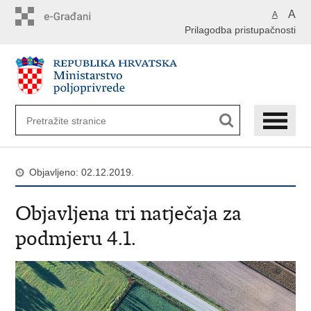
Preskoči
A
A
na
Prilagodba pristupačnosti
glavni
sadržaj
Objavljeno: 02.12.2019.
Objavljena tri natječaja za
podmjeru 4.1.