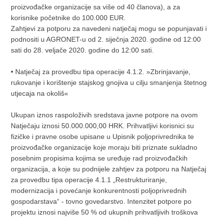
proizvođačke organizacije sa više od 40 članova), a za
korisnike početnike do 100.000 EUR.
Zahtjevi za potporu za navedeni natječaj mogu se popunjavati i
podnositi u AGRONET-u od 2. siječnja 2020. godine od 12:00
sati do 28. veljače 2020. godine do 12:00 sati.
• Natječaj za provedbu tipa operacije 4.1.2. »Zbrinjavanje,
rukovanje i korištenje stajskog gnojiva u cilju smanjenja štetnog
utjecaja na okoliš«
Ukupan iznos raspoloživih sredstava javne potpore na ovom
Natječaju iznosi 50.000.000,00 HRK. Prihvatljivi korisnici su
fizičke i pravne osobe upisane u Upisnik poljoprivrednika te
proizvođačke organizacije koje moraju biti priznate sukladno
posebnim propisima kojima se uređuje rad proizvođačkih
organizacija, a koje su podnijele zahtjev za potporu na Natječaj
za provedbu tipa operacije 4.1.1 „Restrukturiranje,
modernizacija i povećanje konkurentnosti poljoprivrednih
gospodarstava“ - tovno govedarstvo. Intenzitet potpore po
projektu iznosi najviše 50 % od ukupnih prihvatljivih troškova