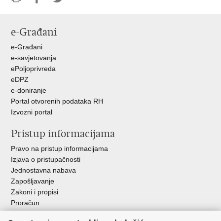
Ispiši
Podijeli
Podijeli
stranicu
na
na
e-Građani
Facebooku
Twitteru
e-Građani
e-savjetovanja
ePoljoprivreda
eDPZ
e-doniranje
Portal otvorenih podataka RH
Izvozni portal
Pristup informacijama
Pravo na pristup informacijama
Izjava o pristupačnosti
Jednostavna nabava
Zapošljavanje
Zakoni i propisi
Proračun
Javni natječaji za zakup poljoprivrednog zemljišta u vlasništvu