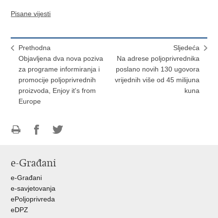
Pisane vijesti
Prethodna
Sljedeća
Objavljena dva nova poziva
Na adrese poljoprivrednika
za programe informiranja i
poslano novih 130 ugovora
promocije poljoprivrednih
vrijednih više od 45 milijuna
proizvoda, Enjoy it's from
kuna
Europe
Ispiši
Podijeli
Podijeli
stranicu
na
na
e-Građani
Facebooku
Twitteru
e-Građani
e-savjetovanja
ePoljoprivreda
eDPZ