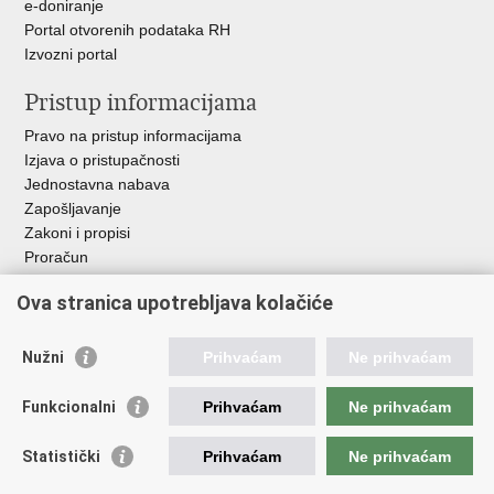
e-doniranje
Portal otvorenih podataka RH
Izvozni portal
Pristup informacijama
Pravo na pristup informacijama
Izjava o pristupačnosti
Jednostavna nabava
Zapošljavanje
Zakoni i propisi
Proračun
Javni natječaji za zakup poljoprivrednog zemljišta u vlasništvu
Ova stranica upotrebljava kolačiće
RH
Važne poveznice
Nužni
Prihvaćam
Ne prihvaćam
Vlada RH
Funkcionalni
Prihvaćam
Ne prihvaćam
Hrvatska agencija za poljoprivredu i hranu
Agencija za plaćanja u poljoprivredi, ribarstvu i ruralnom
Statistički
Prihvaćam
Ne prihvaćam
razvoju
Državna ergela Đakovo i Lipik