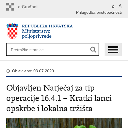
Preskoči
A
A
na
Prilagodba pristupačnosti
glavni
sadržaj
Objavljeno: 03.07.2020.
Objavljen Natječaj za tip
operacije 16.4.1 – Kratki lanci
opskrbe i lokalna tržišta