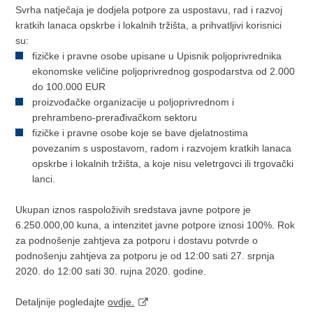
Svrha natječaja je dodjela potpore za uspostavu, rad i razvoj
kratkih lanaca opskrbe i lokalnih tržišta, a prihvatljivi korisnici
su:
fizičke i pravne osobe upisane u Upisnik poljoprivrednika
ekonomske veličine poljoprivrednog gospodarstva od 2.000
do 100.000 EUR
proizvođačke organizacije u poljoprivrednom i
prehrambeno-prerađivačkom sektoru
fizičke i pravne osobe koje se bave djelatnostima
povezanim s uspostavom, radom i razvojem kratkih lanaca
opskrbe i lokalnih tržišta, a koje nisu veletrgovci ili trgovački
lanci.
Ukupan iznos raspoloživih sredstava javne potpore je
6.250.000,00 kuna, a intenzitet javne potpore iznosi 100%. Rok
za podnošenje zahtjeva za potporu i dostavu potvrde o
podnošenju zahtjeva za potporu je od 12:00 sati 27. srpnja
2020. do 12:00 sati 30. rujna 2020. godine.
Detaljnije pogledajte
ovdje.