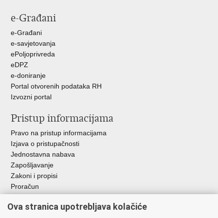
stranicu
na
na
e-Građani
Facebooku
Twitteru
e-Građani
e-savjetovanja
ePoljoprivreda
eDPZ
e-doniranje
Portal otvorenih podataka RH
Izvozni portal
Pristup informacijama
Pravo na pristup informacijama
Izjava o pristupačnosti
Jednostavna nabava
Zapošljavanje
Zakoni i propisi
Proračun
Javni natječaji za zakup poljoprivrednog zemljišta u vlasništvu
Ova stranica upotrebljava kolačiće
RH