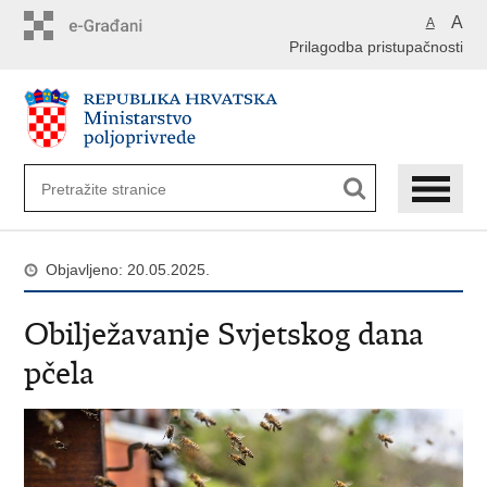
Preskoči
A
A
na
Prilagodba pristupačnosti
glavni
sadržaj
Objavljeno: 20.05.2025.
Obilježavanje Svjetskog dana
pčela