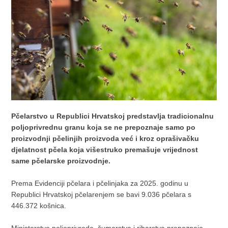
Pčelarstvo u Republici Hrvatskoj predstavlja tradicionalnu
poljoprivrednu granu koja se ne prepoznaje samo po
proizvodnji pčelinjih proizvoda već i kroz oprašivačku
djelatnost pčela koja višestruko premašuje vrijednost
same pčelarske proizvodnje.
Prema Evidenciji pčelara i pčelinjaka za 2025. godinu u
Republici Hrvatskoj pčelarenjem se bavi 9.036 pčelara s
446.372 košnica.
Ministarstvo poljoprivrede, šumarstva i ribarstva prepoznaje