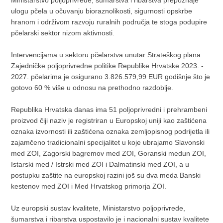
ulogu pčela u očuvanju bioraznolikosti, sigurnosti opskrbe
hranom i održivom razvoju ruralnih područja te stoga podupire
pčelarski sektor nizom aktivnosti.
Intervencijama u sektoru pčelarstva unutar Strateškog plana
Zajedničke poljoprivredne politike Republike Hrvatske 2023. -
2027. pčelarima je osigurano 3.826.579,99 EUR godišnje što je
gotovo 60 % više u odnosu na prethodno razdoblje.
Republika Hrvatska danas ima 51 poljoprivredni i prehrambeni
proizvod čiji naziv je registriran u Europskoj uniji kao zaštićena
oznaka izvornosti ili zaštićena oznaka zemljopisnog podrijetla ili
zajamčeno tradicionalni specijalitet u koje ubrajamo Slavonski
med ZOI, Zagorski bagremov med ZOI, Goranski medun ZOI,
Istarski med / Istrski med ZOI i Dalmatinski med ZOI, a u
postupku zaštite na europskoj razini još su dva meda Banski
kestenov med ZOI i Med Hrvatskog primorja ZOI.
Uz europski sustav kvalitete, Ministarstvo poljoprivrede,
šumarstva i ribarstva uspostavilo je i nacionalni sustav kvalitete