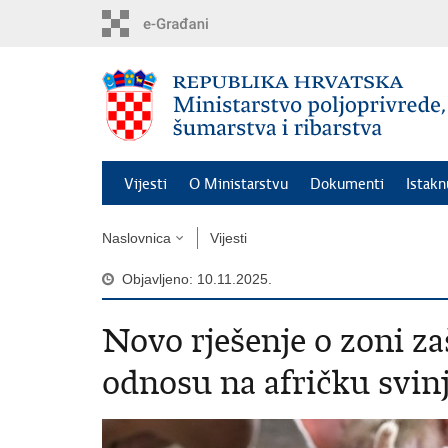
Preskoči
na
glavni
sadržaj
Vijesti
O Ministarstvu
Dokumenti
Istak
Naslovnica
Vijesti
Objavljeno: 10.11.2025.
Novo rješenje o zoni zaš
odnosu na afričku svin