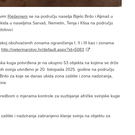
ovim
Rješenjem
se na području naselja Bijelo Brdo i Aljmaš u
ukida u naseljima Sarvaš, Nemetin, Tenja i Klisa na području
dolovci.
atskoj obuhvaćenih zonama ograničenja I, II i III kao i zonama
:
http://veterinarstvo.hr/default.aspx?id=5083
jska kuga potvrđena je na ukupno 53 objekta na kojima se drže
žanih svinja utvrđeno je 20. listopada 2025. godine na području
o Brdo za koje se danas ukida zona zaštite i zona nadziranja,
ine.
edbom o mjerama kontrole za suzbijanje afričke svinjske kuge
tite i nadziranja zabranjeno klanje svinja na objektu za