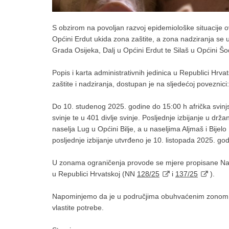
S obzirom na povoljan razvoj epidemiološke situacije 
Općini Erdut ukida zona zaštite, a zona nadziranja se 
Grada Osijeka, Dalj u Općini Erdut te Silaš u Općini Šo
Popis i karta administrativnih jedinica u Republici Hrv
zaštite i nadziranja, dostupan je na sljedećoj poveznici
Do 10. studenog 2025. godine do 15:00 h afrička svin
svinje te u 401 divlje svinje. Posljednje izbijanje u dr
naselja Lug u Općini Bilje, a u naseljima Aljmaš i Bijel
posljednje izbijanje utvrđeno je 10. listopada 2025. god
U zonama ograničenja provode se mjere propisane Nar
u Republici Hrvatskoj (NN
128/25
i
137/25
).
Napominjemo da je u područjima obuhvaćenim zonom zaš
vlastite potrebe.