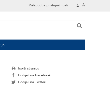
A
Prilagodba pristupačnosti
A
čun
Ispiši stranicu
Podijeli na Facebooku
Podijeli na Twitteru