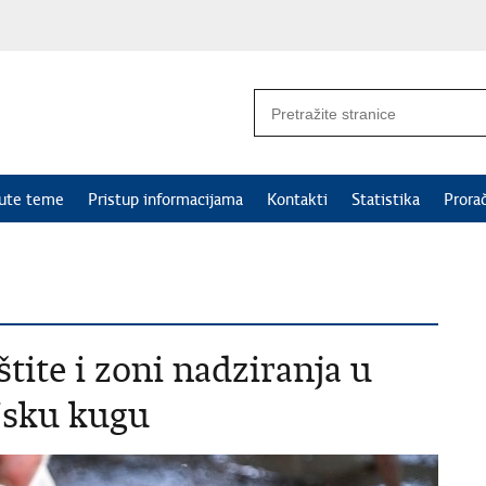
nute teme
Pristup informacijama
Kontakti
Statistika
Prora
tite i zoni nadziranja u
jsku kugu