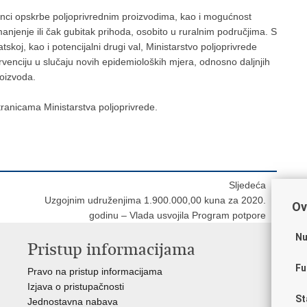
lanci opskrbe poljoprivrednim proizvodima, kao i mogućnost
manjenje ili čak gubitak prihoda, osobito u ruralnim područjima. S
koj, kao i potencijalni drugi val, Ministarstvo poljoprivrede
rvenciju u slučaju novih epidemioloških mjera, odnosno daljnjih
roizvoda.
tranicama Ministarstva poljoprivrede.
Sljedeća
Uzgojnim udruženjima 1.900.000,00 kuna za 2020.
Ov
godinu – Vlada usvojila Program potpore
Nu
Pristup informacijama
V
Fu
Pravo na pristup informacijama
Vl
Izjava o pristupačnosti
Hrv
St
Jednostavna nabava
Age