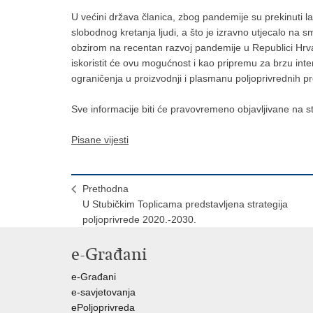
U većini država članica, zbog pandemije su prekinuti 
slobodnog kretanja ljudi, a što je izravno utjecalo na s
obzirom na recentan razvoj pandemije u Republici Hrvats
iskoristit će ovu mogućnost i kao pripremu za brzu inte
ograničenja u proizvodnji i plasmanu poljoprivrednih p
Sve informacije biti će pravovremeno objavljivane na s
Pisane vijesti
Prethodna
U Stubičkim Toplicama predstavljena strategija
poljoprivrede 2020.-2030.
e-Građani
e-Građani
e-savjetovanja
ePoljoprivreda