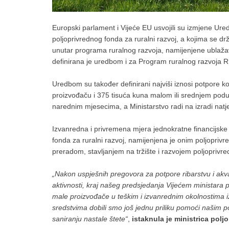
Europski parlament i Vijeće EU usvojili su izmjene Ur
poljoprivrednog fonda za ruralni razvoj, a kojima se
unutar programa ruralnog razvoja, namijenjene ublaž
definirana je uredbom i za Program ruralnog razvoja R
Uredbom su također definirani najviši iznosi potpore ko
proizvođaču i 375 tisuća kuna malom ili srednjem poduze
narednim mjesecima, a Ministarstvo radi na izradi natj
Izvanredna i privremena mjera jednokratne financijske
fonda za ruralni razvoj, namijenjena je onim poljopriv
preradom, stavljanjem na tržište i razvojem poljoprivre
„Nakon uspješnih pregovora za potpore ribarstvu i akva
aktivnosti, kraj našeg predsjedanja Vijećem ministara
male proizvođače u teškim i izvanrednim okolnostim
sredstvima dobili smo još jednu priliku pomoći našim p
saniranju nastale štete“
,
istaknula je ministrica polj