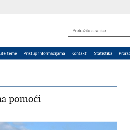
nute teme
Pristup informacijama
Kontakti
Statistika
Prora
na pomoći