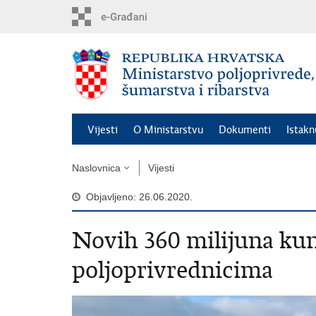
Preskoči
na
glavni
sadržaj
Vijesti
O Ministarstvu
Dokumenti
Istak
Naslovnica
Vijesti
Objavljeno: 26.06.2020.
Novih 360 milijuna ku
poljoprivrednicima