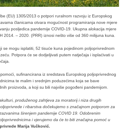
edbe (EU) 1305/2013 o potpori ruralnom razvoju iz Europskog
 državama članicama otvara mogućnost programiranja nove mjere
avanju posljedica pandemije COVID-19. Ukupna alokacija mjere
H 2014. – 2020. (PRR) iznosi nešto više od 360 milijuna kuna.
ji se mogu isplatiti, 52 tisuće kuna pojedinom poljoprivrednom
ću. Potpora će se dodjeljivati putem natječaja i isplaćivati u
ečaja.
 pomoći, sufinancirana iz sredstava Europskog poljoprivrednog
rednicima te malim i srednjim poduzećima koja se bave
dnih proizvoda, a koji su bili najviše pogođeni pandemijom.
kulturi, produženog zahtjeva za moratorij i niza drugih
 poljoprivrede i ribarstva dočekujemo s značajnom potporom za
a izazvanima širenjem pandemije COVID 19. Odobrenim
oljoprivrednicima i vjerujemo da će to biti značajna pomoć u
oprivrede Marija Vučković.