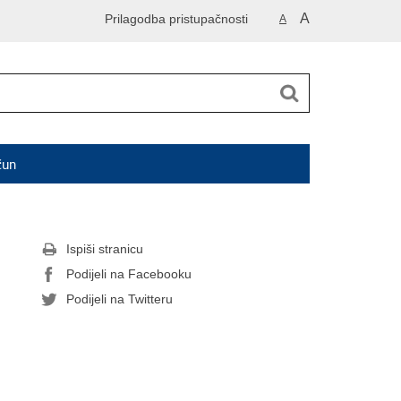
A
Prilagodba pristupačnosti
A
čun
Ispiši stranicu
Podijeli na Facebooku
Podijeli na Twitteru