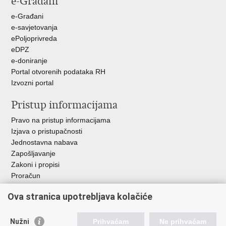
e-Građani
e-Građani
e-savjetovanja
ePoljoprivreda
eDPZ
e-doniranje
Portal otvorenih podataka RH
Izvozni portal
Pristup informacijama
Pravo na pristup informacijama
Izjava o pristupačnosti
Jednostavna nabava
Zapošljavanje
Zakoni i propisi
Proračun
Javni natječaji za zakup poljoprivrednog zemljišta u vlasništvu
Ova stranica upotrebljava kolačiće
RH
Važne poveznice
Nužni
Prihvaćam
Ne prihvaćam