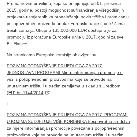
Prema novim pravilima, koja se primjenjuju od 01. prosinca
2015. godine, postoji mogućnost sufinanciranja višegodišnjih
projekata usmjerenih ka pronalaženju novih tržišta i promicanju
poljoprivrednih proizvoda unutar Europske unije i na tržištima
trećih zemalja. Ukupno 133.000.000 EUR dostupno je za
promociju iz proračuna Europske unije u 2017. godini za sve
EU članice.
Na stranicama Europske komisije objavljeni su:
POZIV NA PODNOŠENJE PRIJEDLOGA ZA 2017.
JEDNOSTAVNI PROGRAMI Mjere informiranja i promocije u
vezi s poljoprivrednim proizvodima koje se provode na
unutarnjem tržištu i u trećim zemljama u skladu s Uredbom
(EU) br. 1144/2014
i
POZIV NA PODNOŠENJE PRIJEDLOGA ZA 2017. PROGRAMI
U KOJIMA SUDJELUJE VIŠE KORISNIKA Bespovratna sredstva
za mjere informiranja i promocije povezane s poljoprivrednim
proizvodima koje se provode na unutarnjem tržištu i u trećim