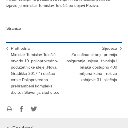
izjavio je ministar Tomislav Tolušić po objavi Poziva.
Stranica
Prethodna
Sljedeća
Ministar Tomislav Tolušić
Za sufinanciranje premija
otvorio 19. poljoprivredno-
osiguranja usjeva, životinja i
poduzetničke ideje „Nova
biljaka dostupno 400
Gradiška 2017.“ i obišao
milijuna kuna - rok za
tvrtke Poljoprivredno
zahtjeve 31. siječnja
prehrambeni kompleks
d.o.o. i Slavonija slad d.o.o.
Ispiši
Podijeli
Podijeli
stranicu
na
na
Facebooku
Twitteru