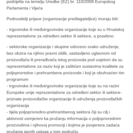
podrijetla na temelju Uredbe (EZ) br. 110/2008 Europskog
Parlamenta i Vijeća
Podnositelji prijave (organizacije predlagateljice) moraju biti:
- trgovinske ili međutrgovinske organizacije koje su u Hrvatskoj
reprezentativne za određeni sektor ili sektore, a posebno:
- sektorske organizacije i skupine odnosno svako udruženje,
bez obzira na njihov pravni oblik, sastavljeno uglavnom od
proizvođača ili prerađivača istog proizvoda pod uvjetom da su
reprezentativne za naziv koji je zaštićen sustavima kvalitete za
poljoprivredne i prehrambene proizvode i koji je obuhvaćen tim
programom
- trgovinske ili međutrgovinske organizacije koje su na razini
Europske unije reprezentativne za određeni sektor ili sektore-
priznate proizvođačke organizacije ili udruženja proizvođačkih
organizacija
- tijela poljoprivredno-prehrambenog sektora čiji su cilj i
aktivnost usmjereni ka pružanju informacija o poljoprivrednim
proizvodima i njihovoj promociji i kojima je povjerena zadaća
pružanja javnih usluga u tom području