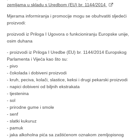
zemljama u skladu s Uredbom (EU) br. 1144/2014
Mjerama informiranja i promocije mogu se obuhvatiti sljedeći
proizvodi:
proizvodi iz Priloga I Ugovora o funkcioniranju Europske unije,
osim duhana
- proizvodi iz Priloga I Uredbe (EU) br. 1144/2014 Europskog
Parlamenta i Vijeća kao što su:
- pivo
- čokolada i dobiveni proizvodi
- kruh, peciva, kolači, slastice, keksi i drugi pekarski proizvodi
- napici dobiveni od biljnih ekstrakata
- tjestenina
- sol
- prirodne gume i smole
- senf
- slatki kukuruz
- pamuk
- jaka alkoholna pića sa zaštićenom oznakom zemljopisnog