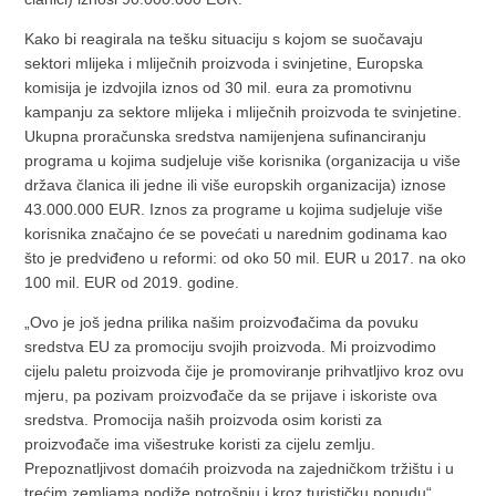
Kako bi reagirala na tešku situaciju s kojom se suočavaju
sektori mlijeka i mliječnih proizvoda i svinjetine, Europska
komisija je izdvojila iznos od 30 mil. eura za promotivnu
kampanju za sektore mlijeka i mliječnih proizvoda te svinjetine.
Ukupna proračunska sredstva namijenjena sufinanciranju
programa u kojima sudjeluje više korisnika (organizacija u više
država članica ili jedne ili više europskih organizacija) iznose
43.000.000 EUR. Iznos za programe u kojima sudjeluje više
korisnika značajno će se povećati u narednim godinama kao
što je predviđeno u reformi: od oko 50 mil. EUR u 2017. na oko
100 mil. EUR od 2019. godine.
„Ovo je još jedna prilika našim proizvođačima da povuku
sredstva EU za promociju svojih proizvoda. Mi proizvodimo
cijelu paletu proizvoda čije je promoviranje prihvatljivo kroz ovu
mjeru, pa pozivam proizvođače da se prijave i iskoriste ova
sredstva. Promocija naših proizvoda osim koristi za
proizvođače ima višestruke koristi za cijelu zemlju.
Prepoznatljivost domaćih proizvoda na zajedničkom tržištu i u
trećim zemljama podiže potrošnju i kroz turističku ponudu“,