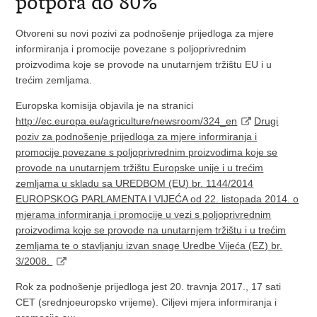
potpora do 80%
Otvoreni su novi pozivi za podnošenje prijedloga za mjere
informiranja i promocije povezane s poljoprivrednim
proizvodima koje se provode na unutarnjem tržištu EU i u
trećim zemljama.
Europska komisija objavila je na stranici
http://ec.europa.eu/agriculture/newsroom/324_en
Drugi
poziv za podnošenje prijedloga za mjere informiranja i
promocije povezane s poljoprivrednim proizvodima koje se
provode na unutarnjem tržištu Europske unije i u trećim
zemljama u skladu sa UREDBOM (EU) br. 1144/2014
EUROPSKOG PARLAMENTA I VIJEĆA od 22. listopada 2014. o
mjerama informiranja i promocije u vezi s poljoprivrednim
proizvodima koje se provode na unutarnjem tržištu i u trećim
zemljama te o stavljanju izvan snage Uredbe Vijeća (EZ) br.
3/2008.
Rok za podnošenje prijedloga jest 20. travnja 2017., 17 sati
CET (srednjoeuropsko vrijeme). Ciljevi mjera informiranja i