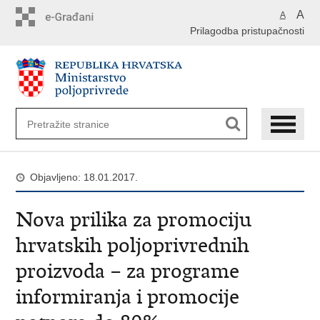
Preskoči
A
A
na
Prilagodba pristupačnosti
glavni
sadržaj
Objavljeno: 18.01.2017.
Nova prilika za promociju
hrvatskih poljoprivrednih
proizvoda – za programe
informiranja i promocije