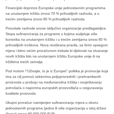
Financijski doprinos Europske unije jednostavnim programima
na unutarnjem tržištu iznosi 70 % prihvatljivih rashoda, a u
trećim zemljama iznosi 80 % prihvatljivih rashoda.
Preostale rashode snose isključivo organizacije predlagateljice.
Stopa sufinanciranja za programe u kojima sudjeluje više
korisnika na unutarnjem tržištu i u trećim zemljama iznosi 80 %
prihvatljivih troškova. Nova revidirana pravila, sa širim opsegom
mjera i bitno većim proračunom trebala bi djelovati na otvaranje
novih tržišta bilo na unutarnjem tržištu Europske unije ili na
tržištima trećih zemalja.
Pod motom \"Uživajte, to je iz Europe\" politika je promocije koja
ima za cilj pomoći sektorima poljoprivrednih i prehrambenih
proizvoda u proboju na međunarodna tržišta i osvještavanju
potrošača o naporima europskih proizvođača u osiguravanju
kvalitete proizvoda.
Ukupni proračun namijenjen sufinanciranju mjera u okviru
jednostavnih programa (jedna ili više organizacija u istoj državi
članici) iznosi 90.000.000 EUR.