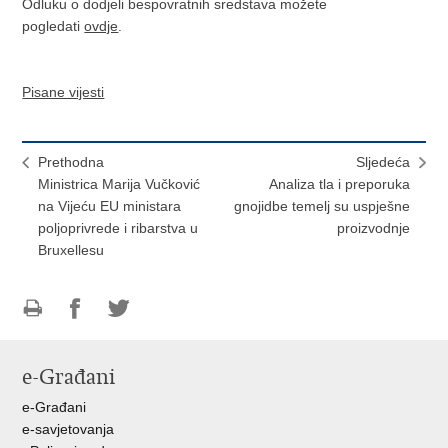
Odluku o dodjeli bespovratnih sredstava možete
pogledati
ovdje
.
Pisane vijesti
Prethodna
Sljedeća
Ministrica Marija Vučković
Analiza tla i preporuka
na Vijeću EU ministara
gnojidbe temelj su uspješne
poljoprivrede i ribarstva u
proizvodnje
Bruxellesu
Ispiši
Podijeli
Podijeli
stranicu
na
na
e-Građani
Facebooku
Twitteru
e-Građani
e-savjetovanja