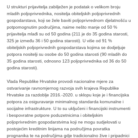
U strukturi prijavitelja zabilježen je podatak o velikom broju
mladih poljoprivrednika, nositelja obiteljskih poljoprivrednih
gospodarstava, koji se žele baviti poljoprivrednom djelatnošću u
potpomognutim područjima, naime nešto manje od 50 %
prijavitelja mlađi su od 50 godina (211 je do 35 godina starosti,
325 je između 36 i 50 godina starosti). U više od 91 %
obiteljskih poljoprivrednih gospodarstava kojima se dodjeljuje
potpora nositelji su osobe do 50 godina starosti (90 mladih do
35 godina starosti, odnosno 123 poljoprivrednika od 36 do 50
godina starosti).
Vlada Republike Hrvatske provodi nacionalne mjere za
ostvarivanje ravnomjernog razvoja svih krajeva Republike
Hrvatske za razdoblje 2016.-2020. u sklopu koje je i financijska
potpora za osiguravanje minimalnog standarda komunalne i
socijalne infrastrukture. U to su uključeni i financijski instrumenti
i bespovratne potpore poduzetnicima i obiteljskim
poljoprivrednim gospodarstvima koji ne mogu sudjelovati u
postojećim kreditnim linijama na područjima povratka
prognanika te na područjima gdje tradicionalno žive i pripadnici