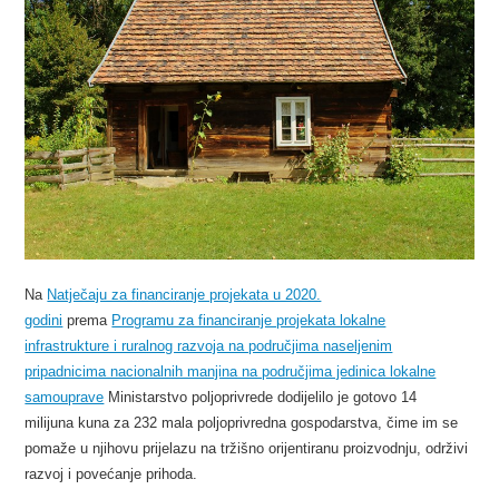
Na
Natječaju za financiranje projekata u 2020.
godini
prema
Programu za financiranje projekata lokalne
infrastrukture i ruralnog razvoja na područjima naseljenim
pripadnicima nacionalnih manjina na područjima jedinica lokalne
samouprave
Ministarstvo poljoprivrede dodijelilo je gotovo 14
milijuna kuna za 232 mala poljoprivredna gospodarstva, čime im se
pomaže u njihovu prijelazu na tržišno orijentiranu proizvodnju, održivi
razvoj i povećanje prihoda.