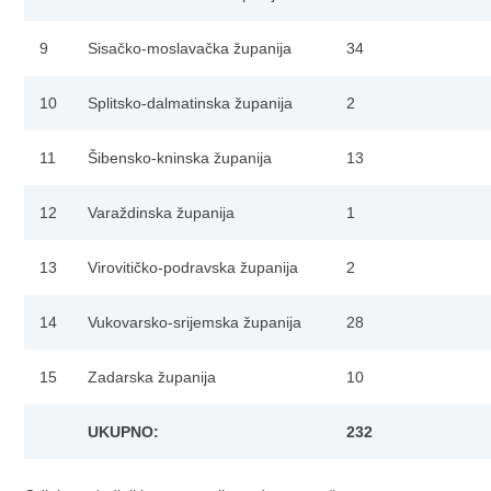
9
Sisačko-moslavačka županija
34
10
Splitsko-dalmatinska županija
2
11
Šibensko-kninska županija
13
12
Varaždinska županija
1
13
Virovitičko-podravska županija
2
14
Vukovarsko-srijemska županija
28
15
Zadarska županija
10
UKUPNO:
232