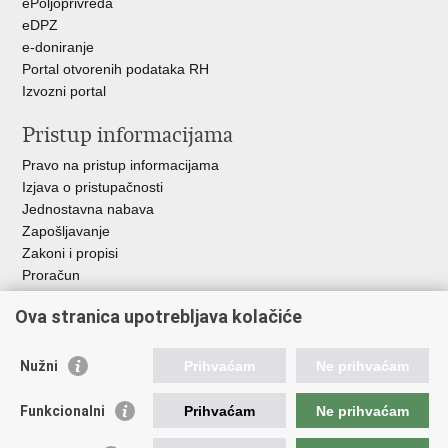
ePoljoprivreda
eDPZ
e-doniranje
Portal otvorenih podataka RH
Izvozni portal
Pristup informacijama
Pravo na pristup informacijama
Izjava o pristupačnosti
Jednostavna nabava
Zapošljavanje
Zakoni i propisi
Proračun
Javni natječaji za zakup poljoprivrednog zemljišta u vlasništvu
Ova stranica upotrebljava kolačiće
RH
Važne poveznice
Nužni
Prihvaćam
Ne prihvaćam
Vlada RH
Funkcionalni
Prihvaćam
Ne prihvaćam
Hrvatska agencija za poljoprivredu i hranu
Agencija za plaćanja u poljoprivredi, ribarstvu i ruralnom