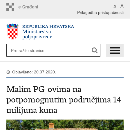
Preskoči
A
A
na
Prilagodba pristupačnosti
glavni
sadržaj
Objavljeno: 20.07.2020.
Malim PG-ovima na
potpomognutim područjima 14
milijuna kuna