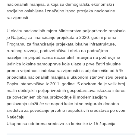
nacionalnih manjina, a koja su demografski, ekonomski i
socijalno oslabljena i značajno ispod prosjeka nacionalne
razvijenosti.
U okviru nacionalnih mjera Ministarstvo poljoprivrede raspisalo
je Natječaj za financiranje projekata u 2020. godini prema
Programu za financiranje projekata lokalne infrastrukture,
ruralnog razvoja, poduzetništva i obrta na područjima
naseljenim pripadnicima nacionalnih manjina na područjima
jedinica lokalne samouprave koje ulaze u prve četiri skupine
prema vrijednosti indeksa razvijenosti i s udjelom više od 5 %
pripadnika nacionalnih manjina u ukupnom stanovništvu prema
Popisu stanovništva iz 2011. godine. S obzirom da je velik broj
malih obiteljskih poljoprivrednih gospodarstava iskazao interes
za povećanjem obima proizvodnje ili modernizacijom
poslovanja uložit će se napori kako bi se osigurala dodatna
sredstva za povećanje prvotno raspoloživih sredstava po ovom
Natječaju.
Ukupno su odobrena sredstva za korisnike iz 15 županija: