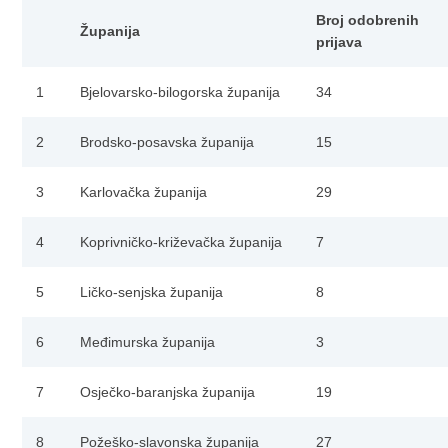
Broj odobrenih
Županija
prijava
1
Bjelovarsko-bilogorska županija
34
2
Brodsko-posavska županija
15
3
Karlovačka županija
29
4
Koprivničko-križevačka županija
7
5
Ličko-senjska županija
8
6
Međimurska županija
3
7
Osječko-baranjska županija
19
8
Požeško-slavonska županija
27