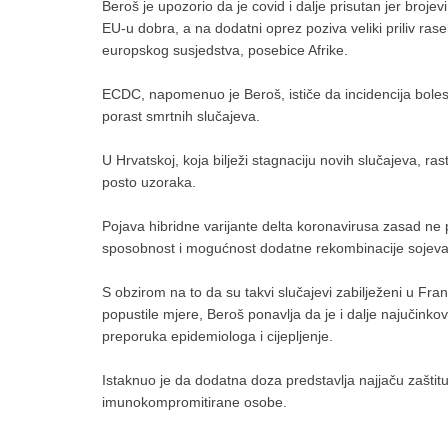
Beroš je upozorio da je covid i dalje prisutan jer broje
EU-u dobra, a na dodatni oprez poziva veliki priliv rase
europskog susjedstva, posebice Afrike.
ECDC, napomenuo je Beroš, ističe da incidencija bolesti
porast smrtnih slučajeva.
U Hrvatskoj, koja bilježi stagnaciju novih slučajeva, ras
posto uzoraka.
Pojava hibridne varijante delta koronavirusa zasad ne 
sposobnost i mogućnost dodatne rekombinacije sojeva
S obzirom na to da su takvi slučajevi zabilježeni u Franc
popustile mjere, Beroš ponavlja da je i dalje najučinkov
preporuka epidemiologa i cijepljenje.
Istaknuo je da dodatna doza predstavlja najjaču zaštitu
imunokompromitirane osobe.