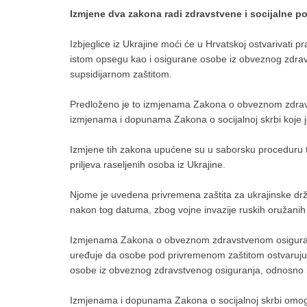
Izmjene dva zakona radi zdravstvene i socijalne po
Izbjeglice iz Ukrajine moći će u Hrvatskoj ostvarivati p
istom opsegu kao i osigurane osobe iz obveznog zdravs
supsidijarnom zaštitom.
Predloženo je to izmjenama Zakona o obveznom zdravst
izmjenama i dopunama Zakona o socijalnoj skrbi koje je
Izmjene tih zakona upućene su u saborsku proceduru 
priljeva raseljenih osoba iz Ukrajine.
Njome je uvedena privremena zaštita za ukrajinske državlja
nakon tog datuma, zbog vojne invazije ruskih oružanih
Izmjenama Zakona o obveznom zdravstvenom osiguranju 
uređuje da osobe pod privremenom zaštitom ostvaruju 
osobe iz obveznog zdravstvenog osiguranja, odnosno kao
Izmjenama i dopunama Zakona o socijalnoj skrbi omogu