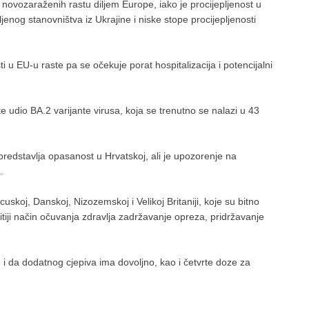
vi novozaraženih rastu diljem Europe, iako je procijepljenost u
ljenog stanovništva iz Ukrajine i niske stope procijepljenosti
 u EU-u raste pa se očekuje porat hospitalizacija i potencijalni
te udio BA.2 varijante virusa, koja se trenutno se nalazi u 43
predstavlja opasanost u Hrvatskoj, ali je upozorenje na
.
uskoj, Danskoj, Nizozemskoj i Velikoj Britaniji, koje su bitno
itiji način očuvanja zdravlja zadržavanje opreza, pridržavanje
 i da dodatnog cjepiva ima dovoljno, kao i četvrte doze za