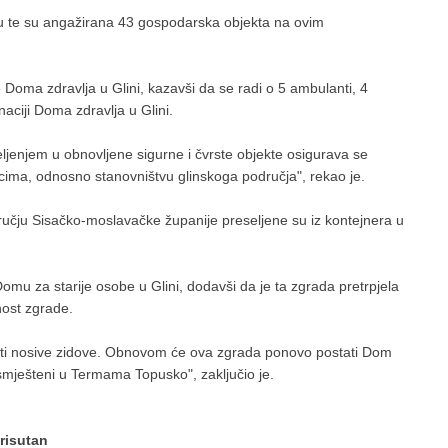
u te su angažirana 43 gospodarska objekta na ovim
Doma zdravlja u Glini, kazavši da se radi o 5 ambulanti, 4
naciji Doma zdravlja u Glini.
seljenjem u obnovljene sigurne i čvrste objekte osigurava se
snicima, odnosno stanovništvu glinskoga područja", rekao je.
učju Sisačko-moslavačke županije preseljene su iz kontejnera u
omu za starije osobe u Glini, dodavši da je ta zgrada pretrpjela
nost zgrade.
jačati nosive zidove. Obnovom će ova zgrada ponovo postati Dom
smješteni u Termama Topusko", zaključio je.
prisutan