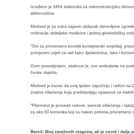
Izrađeno je 3454 elaborata za nekonstrukcijsku obnov
aktivnostima.
Medved je za sutra najavio obilazak obnovljene zgrade 
ordinacije obiteljske medicine i jednoj ginekološkoj ordi
"Oni su privremeno koristili kontejnerski smještaj, pre
primjereni uvjeti za rad kako djelatnicima, tako i kori
Ovim preseljenjem, istaknuo je, sve ambulante na podr
čvrste objekte.
Medved je kazao da ovaj tjedan započinju i radovi na D
znatna oštećenja koja predstavljaju opasnost za stabil
"Planirano je provesti radove, sanirati oštećenja i o
za oko 60 korisnika koji su nakon potresa privremeno 
Beroš: Broj zaraženih stagnira, ali je covid i dalje 