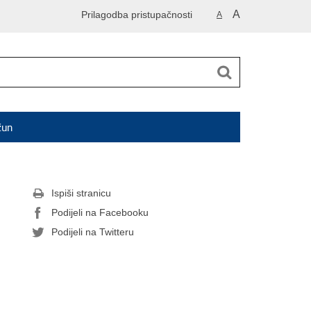
A
Prilagodba pristupačnosti
A
čun
Ispiši stranicu
Podijeli na Facebooku
Podijeli na Twitteru