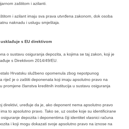
jarnom zaštitom i azilanti.
titom i azilant imaju sva prava utvrđena zakonom, dok osoba
tnu naknadu i uslugu smještaja.
usklađuje s EU direktivom
na o sustavu osiguranja depozita, a kojima se taj zakon, koji je
lađuje s Direktivom 2014/49/EU.
z ostalo Hrvatsku službeno opomenula zbog nepotpunog
 riječ je o zaštiti deponenata koji imaju apsolutno pravo na
u promjene članstva kreditnih institucija u sustavu osiguranja
 direktivi, uređuje da je, ako deponent nema apsolutno pravo
a to apsolutno pravo. Tako se, uz osobe koje su identificirane
 osiguranje depozita i deponentima čiji identitet vlasnici računa
ozita i koji mogu dokazati svoje apsolutno pravo na iznose na