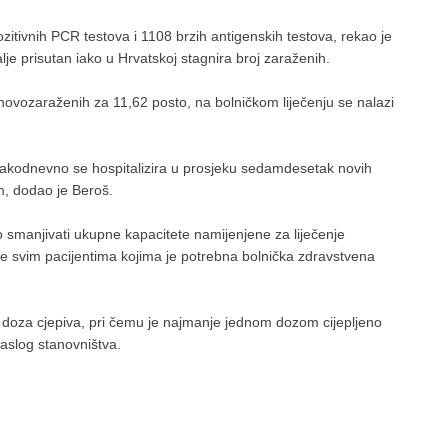
zitivnih PCR testova i 1108 brzih antigenskih testova, rekao je
alje prisutan iako u Hrvatskoj stagnira broj zaraženih.
novozaraženih za 11,62 posto, na bolničkom liječenju se nalazi
 svakodnevno se hospitalizira u prosjeku sedamdesetak novih
m, dodao je Beroš.
 smanjivati ukupne kapacitete namijenjene za liječenje
uge svim pacijentima kojima je potrebna bolnička zdravstvena
doza cjepiva, pri čemu je najmanje jednom dozom cijepljeno
aslog stanovništva.