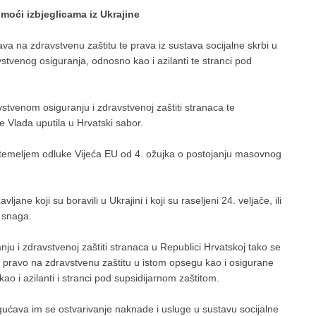
moći izbjeglicama iz Ukrajine
rava na zdravstvenu zaštitu te prava iz sustava socijalne skrbi u
tvenog osiguranja, odnosno kao i azilanti te stranci pod
venom osiguranju i zdravstvenoj zaštiti stranaca te
 Vlada uputila u Hrvatski sabor.
temeljem odluke Vijeća EU od 4. ožujka o postojanju masovnog
ne koji su boravili u Ukrajini i koji su raseljeni 24. veljače, ili
 snaga.
i zdravstvenoj zaštiti stranaca u Republici Hrvatskoj tako se
pravo na zdravstvenu zaštitu u istom opsegu kao i osigurane
 i azilanti i stranci pod supsidijarnom zaštitom.
ćava im se ostvarivanje naknade i usluge u sustavu socijalne