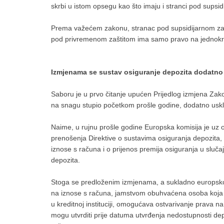
skrbi u istom opsegu kao što imaju i stranci pod supsidi
Prema važećem zakonu, stranac pod supsidijarnom zaš
pod privremenom zaštitom ima samo pravo na jednokra
Izmjenama se sustav osiguranje depozita dodatno 
Saboru je u prvo čitanje upućen Prijedlog izmjena Zako
na snagu stupio početkom prošle godine, dodatno usk
Naime, u rujnu prošle godine Europska komisija je u
prenošenja Direktive o sustavima osiguranja depozita, a
iznose s računa i o prijenos premija osiguranja u slučaj
depozita.
Stoga se predloženim izmjenama, a sukladno europskoj
na iznose s računa, jamstvom obuhvaćena osoba koja im
u kreditnoj instituciji, omogućava ostvarivanje prava na
mogu utvrditi prije datuma utvrđenja nedostupnosti dep