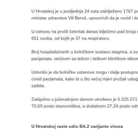
U Hrvatskoj je u posljednja 24 sata zabilježeno 1767 po
ministar zdravstva Vili Beroš, upozorivši da je covid i d
U odnosu na prošli četvrtak danas bilježimo pad broja 
651 osoba, od kojih je 37 na respiratoru.
Broj hospitaliziranih u bolničkom sustavu stagnira, a
pacijenata, većinom sa težom i teškom kliničkom sliko
Ustvrdio je da bolničke ustanove mogu i dalje postupno
covid pacijenata, kako bi u što većoj mjeri pružali usl
zaštita.
Zaključno s jučerašnjom danom utrošeno je 5.225.571 
70,69 posto stanovništva, a dodatnom 27,24 posto odr
U Hrvatskoj raste udio BA.2 varijante virusa