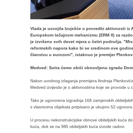
Vlada je usvojila Izvješće o provedbi aktivnosti i
Europskom tečajnom mehanizmu (ERM II) za razdoblj
je izvršeno svih devet mjera u četiri područja. "M
reformskih napora kako bi se sredinom ove godine
članstvu u eurozoni", istaknuo je premijer Plenkov
Medved: Sutra ćemo obići obnovljenu zgradu Doma
Nakon uvodnog izlaganja premijera Andreja Plenkovića,
Medved izvijestio je o aktivnostima koje se provode u c
Tako je ugovorena izgradnja 168 zamjenskih obiteljski
s vlasnicima objekata potpisano je ukupno 52 ugovora o
U procesu nekonstrukcijske obnove obiteljskih kuća do
kuća, dok se na 985 obiteljskih kuća izvode radovi.