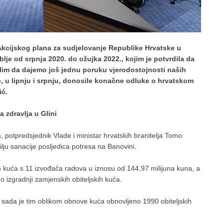
z Akcijskog plana za sudjelovanje Republike Hrvatske u
e od srpnja 2020. do ožujka 2022., kojim je potvrdila da
islim da dajemo još jednu poruku vjerodostojnosti naših
, u lipnju i srpnju, donosile konačne odluke o hrvatskom
ić.
 zdravlja u Glini
 potpredsjednik Vlade i ministar hrvatskih branitelja Tomo
ilju sanacije posljedica potresa na Banovini.
h kuća s 11 izvođača radova u iznosu od 144,97 milijuna kuna, a
 izgradnji zamjenskih obiteljskih kuća.
 sada je tim oblikom obnove kuća obnovljeno 1990 obiteljskih