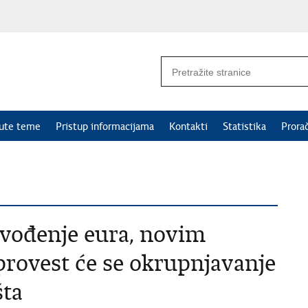
nute teme
Pristup informacijama
Kontakti
Statistika
Prora
uvođenje eura, novim
rovest će se okrupnjavanje
šta