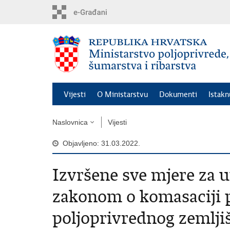
Preskoči
na
glavni
sadržaj
Vijesti
O Ministarstvu
Dokumenti
Istak
Naslovnica
Vijesti
Objavljeno: 31.03.2022.
Izvršene sve mjere za 
zakonom o komasaciji p
poljoprivrednog zemlji