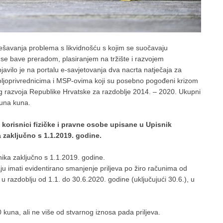
ešavanja problema s likvidnošću s kojim se suočavaju
a se bave preradom, plasiranjem na tržište i razvojem
bjavilo je na portalu e-savjetovanja dva nacrta natječaja za
ljoprivrednicima i MSP-ovima koji su posebno pogođeni krizom
razvoja Republike Hrvatske za razdoblje 2014. – 2020. Ukupni
juna kuna.
vi korisnici fizičke i pravne osobe upisane u Upisnik
ka zaključno s 1.1.2019. godine.
nika zaključno s 1.1.2019. godine.
aju imati evidentirano smanjenje priljeva po žiro računima od
azdoblju od 1.1. do 30.6.2020. godine (uključujući 30.6.), u
 kuna, ali ne više od stvarnog iznosa pada priljeva.