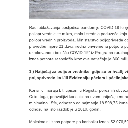
Radi ublažavanja posljedica pandemije COVID-19 te rj
poljoprivrednici te mikro, mala i srednja poduzeća koj
poljoprivrednih proizvoda, Ministarstvo poljoprivrede o
provedbu mjere 21 „Izvanredna privremena potpora po
uzrokovanom bolešću COVID-19“ iz Programa ruralnog 
iznos potpore raspoloživ kroz ove natječaje je 360 mili
1.) Natječaj za poljoprivrednike, gdje su prihvatlji
poljoprivrednika i/ili Evidenciju pčelara i pčelinja
Korisnici moraju biti upisani u Registar poreznih obvez
Osim toga, prihvatljivi korisnici na ovom natječaju mor
minimalno 15%, odnosno od najmanje 18.598,75 kuna u r
odnosu na isto razdoblje u 2019. godini.
Maksimalni iznos potpore po korisniku iznosi 52.076,50