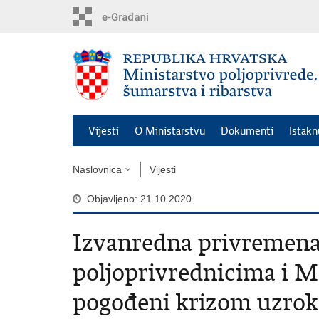
Preskoči
na
glavni
sadržaj
Vijesti
O Ministarstvu
Dokumenti
Istak
Naslovnica
Vijesti
Objavljeno: 21.10.2020.
Izvanredna privremena
poljoprivrednicima i 
pogođeni krizom uzro