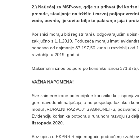
2.) Natječaj za MSP-ove, gdje su prihvatljivi korisn
prerade, stavljanje na tržište i razvoj poljoprivre
voće, povrće, ljekovito bilje te pakiranje jaja i proi
Korisnici moraju biti registrirani u odgovarajućim upisn
zaključno s 1.1.2019. Poduzeća moraju imati evidentir
odnosno od najmanje 37.197,50 kuna u razdoblju od 1.1
razdoblje u 2019. godini.
Maksimalni iznos potpore po korisniku iznosi 371.975,0
VAŽNA NAPOMENA!
Sve zainteresirane potencijalne korisnike koji ispunjav
gore navedenih natječaja, a ne posjeduju lozinku i ko
modul „RURALNI RAZVOJ“ u AGRONET-u, pozivamo da s
Evidenciju korisnika potpora u ruralnom razvoju (u da
listopada 2020.
Bez upisa u EKPRRiR nije moguće podnošenje zahtjeva 