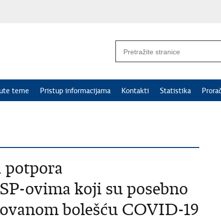
nute teme
Pristup informacijama
Kontakti
Statistika
Prora
 potpora
MSP-ovima koji su posebno
kovanom bolešću COVID-19