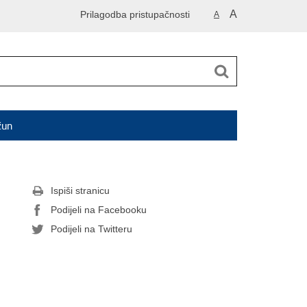
A
Prilagodba pristupačnosti
A
čun
Ispiši stranicu
Podijeli na Facebooku
Podijeli na Twitteru