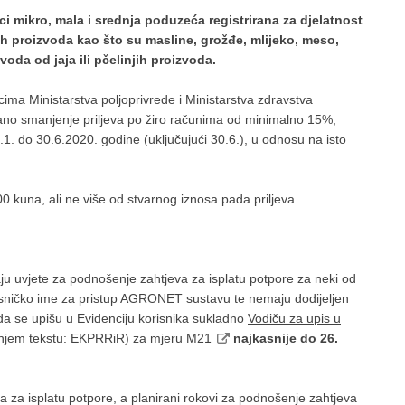
ici mikro, mala i srednja poduzeća registrirana za djelatnost
dnih proizvoda kao što su masline, grožđe, mlijeko, meso,
zvoda od jaja ili pčelinjih proizvoda.
icima Ministarstva poljoprivrede i Ministarstva zdravstva
ano smanjenje priljeva po žiro računima od minimalno 15%,
. do 30.6.2020. godine (uključujući 30.6.), u odnosu na isto
0 kuna, ali ne više od stvarnog iznosa pada priljeva.
aju uvjete za podnošenje zahtjeva za isplatu potpore za neki od
risničko ime za pristup AGRONET sustavu te nemaju dodijeljen
e upišu u Evidenciju korisnika sukladno
Vodiču za upis u
ljnjem tekstu: EKPRRiR) za mjeru M21
najkasnije do 26.
za isplatu potpore, a planirani rokovi za podnošenje zahtjeva