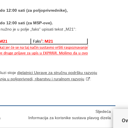
do 12:00 sati (za poljoprivrednike),
 do 12:00 sati (za MSP-ove).
žno je u polje „faks“ upisati tekst „M21“:
luzi stoje
djelatnici Uprave za stručnu podršku razvoju
anja u poljoprivredi, ribarstvu i ruralnom razvoju
.
Sljedeća
a
Informacija za korisnike sustava plavog dizela
Ov