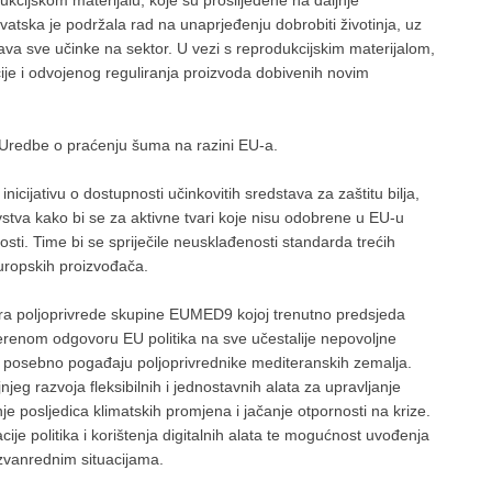
ska je podržala rad na unaprjeđenju dobrobiti životinja, uz
va sve učinke na sektor. U vezi s reprodukcijskim materijalom,
acije i odvojenog reguliranja proizvoda dobivenih novim
og Uredbe o praćenju šuma na razini EU-a.
icijativu o dostupnosti učinkovitih sredstava za zaštitu bilja,
vstva kako bi se za aktivne tvari koje nisu odobrene u EU-u
sti. Time bi se spriječile neusklađenosti standarda trećih
uropskih proizvođača.
ra poljoprivrede skupine EUMED9 kojoj trenutno predsjeda
mjerenom odgovoru EU politika na sve učestalije nepovoljne
je posebno pogađaju poljoprivrednike mediteranskih zemalja.
jnjeg razvoja fleksibilnih i jednostavnih alata za upravljanje
nje posljedica klimatskih promjena i jačanje otpornosti na krize.
ije politika i korištenja digitalnih alata te mogućnost uvođenja
izvanrednim situacijama.