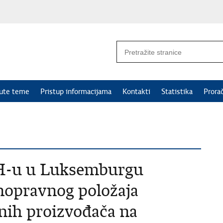
nute teme
Pristup informacijama
Kontakti
Statistika
Prora
H-u u Luksemburgu
nopravnog položaja
nih proizvođača na