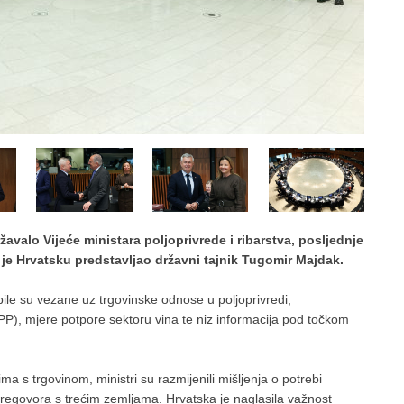
avalo Vijeće ministara poljoprivrede i ribarstva, posljednje
je Hrvatsku predstavljao državni tajnik Tugomir Majdak.
le su vezane uz trgovinske odnose u poljoprivredi,
ZPP), mjere potpore sektoru vina te niz informacija pod točkom
a s trgovinom, ministri su razmijenili mišljenja o potrebi
pregovora s trećim zemljama. Hrvatska je naglasila važnost