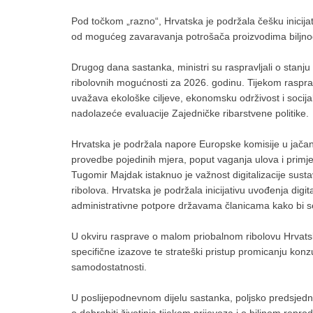
Pod točkom „razno“, Hrvatska je podržala češku inicija
od mogućeg zavaravanja potrošača proizvodima biljnog
Drugog dana sastanka, ministri su raspravljali o stanj
ribolovnih mogućnosti za 2026. godinu. Tijekom raspra
uvažava ekološke ciljeve, ekonomsku održivost i socij
nadolazeće evaluacije Zajedničke ribarstvene politike.
Hrvatska je podržala napore Europske komisije u jačanju
provedbe pojedinih mjera, poput vaganja ulova i primje
Tugomir Majdak istaknuo je važnost digitalizacije sustav
ribolova. Hrvatska je podržala inicijativu uvođenja digit
administrativne potpore državama članicama kako bi s
U okviru rasprave o malom priobalnom ribolovu Hrvatsk
specifične izazove te strateški pristup promicanju konzu
samodostatnosti.
U poslijepodnevnom dijelu sastanka, poljsko predsjedni
o dobrobiti životinja tijekom prijevoza i o biljnom repro