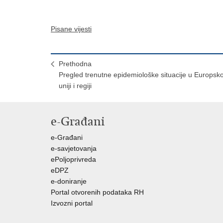
Pisane vijesti
Prethodna
Pregled trenutne epidemiološke situacije u Europsko
uniji i regiji
e-Građani
e-Građani
e-savjetovanja
ePoljoprivreda
eDPZ
e-doniranje
Portal otvorenih podataka RH
Izvozni portal