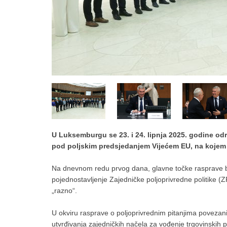
U Luksemburgu se 23. i 24. lipnja 2025. godine održ
pod poljskim predsjedanjem Vijećem EU, na kojem 
Na dnevnom redu prvog dana, glavne točke rasprave bi
pojednostavljenje Zajedničke poljoprivredne politike (
„razno“.
U okviru rasprave o poljoprivrednim pitanjima povezanim
utvrđivanja zajedničkih načela za vođenje trgovinskih 