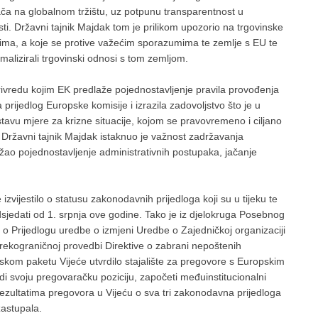
ča na globalnom tržištu, uz potpunu transparentnost u
ti. Državni tajnik Majdak tom je prilikom upozorio na trgovinske
ma, a koje se protive važećim sporazumima te zemlje s EU te
malizirali trgovinski odnosi s tom zemljom.
rivredu kojim EK predlaže pojednostavljenje pravila provođenja
 prijedlog Europske komisije i izrazila zadovoljstvo što je u
stavu mjere za krizne situacije, kojom se pravovremeno i ciljano
 Državni tajnik Majdak istaknuo je važnost zadržavanja
ao pojednostavljenje administrativnih postupaka, jačanje
zvijestilo o statusu zakonodavnih prijedloga koji su u tijeku te
sjedati od 1. srpnja ove godine. Tako je iz djelokruga Posebnog
je o Prijedlogu uredbe o izmjeni Uredbe o Zajedničkoj organizaciji
 prekograničnoj provedbi Direktive o zabrani nepoštenih
nskom paketu Vijeće utvrdilo stajalište za pregovore s Europskim
i svoju pregovaračku poziciju, započeti međuinstitucionalni
o rezultatima pregovora u Vijeću o sva tri zakonodavna prijedloga
zastupala.