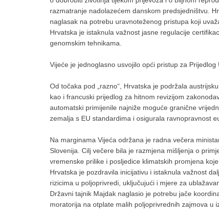
razmatranje nadolazećem danskom predsjedništvu. Hrvat
naglasak na potrebu uravnoteženog pristupa koji uvaža
Hrvatska je istaknula važnost jasne regulacije certifik
genomskim tehnikama.
Vijeće je jednoglasno usvojilo opći pristup za Prijedl
Od točaka pod „razno“, Hrvatska je podržala austrijsku in
kao i francuski prijedlog za hitnom revizijom zakonoda
automatski primijenile najniže moguće granične vrijedno
zemalja s EU standardima i osigurala ravnopravnost e
Na marginama Vijeća održana je radna večera minista
Slovenija. Cilj večere bila je razmjena mišljenja o pri
vremenske prilike i posljedice klimatskih promjena ko
Hrvatska je pozdravila inicijativu i istaknula važnost dal
rizicima u poljoprivredi, uključujući i mjere za ublažava
Državni tajnik Majdak naglasio je potrebu jače koordinac
moratorija na otplate malih poljoprivrednih zajmova u 