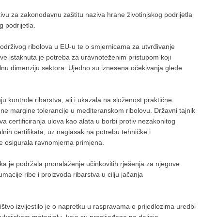
tivu za zakonodavnu zaštitu naziva hrane životinjskog podrijetla
 podrijetla.
u održivog ribolova u EU-u te o smjernicama za utvrđivanje
ve istaknuta je potreba za uravnoteženim pristupom koji
alnu dimenziju sektora. Ujedno su iznesena očekivanja glede
 kontrole ribarstva, ali i ukazala na složenost praktične
ne margine tolerancije u mediteranskom ribolovu. Državni tajnik
a certificiranja ulova kao alata u borbi protiv nezakonitog
alnih certifikata, uz naglasak na potrebu tehničke i
e osigurala ravnomjerna primjena.
a je podržala pronalaženje učinkovitih rješenja za njegove
macije ribe i proizvoda ribarstva u cilju jačanja
štvo izvijestilo je o napretku u raspravama o prijedlozima uredbi
dukcijskom materijalu, koje su proslijeđene na daljnje