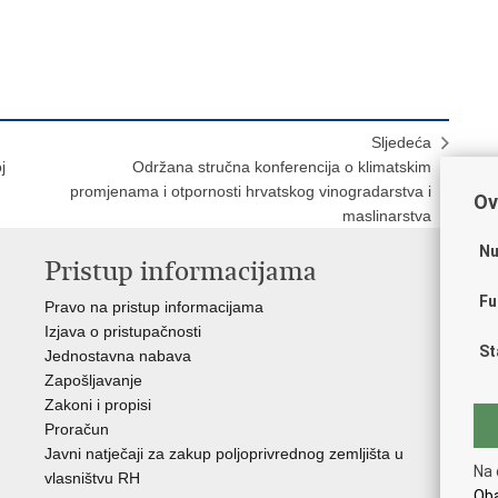
Sljedeća
j
Održana stručna konferencija o klimatskim
promjenama i otpornosti hrvatskog vinogradarstva i
Ov
maslinarstva
Nu
Pristup informacijama
V
Fu
Pravo na pristup informacijama
Vl
Izjava o pristupačnosti
Hrv
St
Jednostavna nabava
Age
Zapošljavanje
raz
Zakoni i propisi
Drž
Proračun
Hrv
Javni natječaji za zakup poljoprivrednog zemljišta u
Puč
Na 
vlasništvu RH
Oba