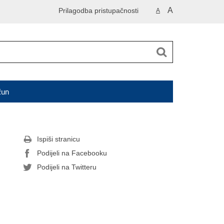
A
Prilagodba pristupačnosti
A
čun
Ispiši stranicu
Podijeli na Facebooku
Podijeli na Twitteru