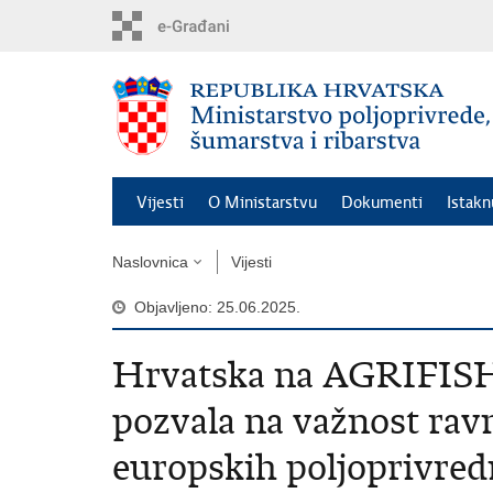
Preskoči
na
glavni
sadržaj
Vijesti
O Ministarstvu
Dokumenti
Istak
Naslovnica
Vijesti
Objavljeno: 25.06.2025.
Hrvatska na AGRIFIS
pozvala na važnost rav
europskih poljoprivred