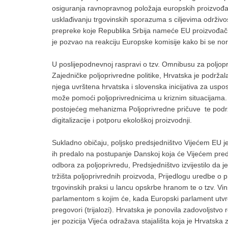
osiguranja ravnopravnog položaja europskih proizvođa
usklađivanju trgovinskih sporazuma s ciljevima održivos
prepreke koje Republika Srbija nameće EU proizvođači
je pozvao na reakciju Europske komisije kako bi se nor
U poslijepodnevnoj raspravi o tzv. Omnibusu za poljop
Zajedničke poljoprivredne politike, Hrvatska je podržala
njega uvrštena hrvatska i slovenska inicijativa za uspo
može pomoći poljoprivrednicima u kriznim situacijama.
postojećeg mehanizma Poljoprivredne pričuve te podrž
digitalizacije i potporu ekološkoj proizvodnji.
Sukladno običaju, poljsko predsjedništvo Vijećem EU je i
ih predalo na postupanje Danskoj koja će Vijećem pred
odbora za poljoprivredu, Predsjedništvo izvijestilo da 
tržišta poljoprivrednih proizvoda, Prijedlogu uredbe o
trgovinskih praksi u lancu opskrbe hranom te o tzv. Vi
parlamentom s kojim će, kada Europski parlament utvrd
pregovori (trijalozi). Hrvatska je ponovila zadovoljstv
jer pozicija Vijeća odražava stajališta koja je Hrvatska 