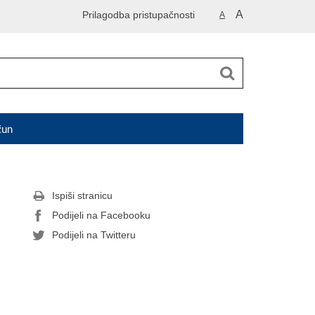
A
Prilagodba pristupačnosti
A
čun
Ispiši stranicu
Podijeli na Facebooku
Podijeli na Twitteru