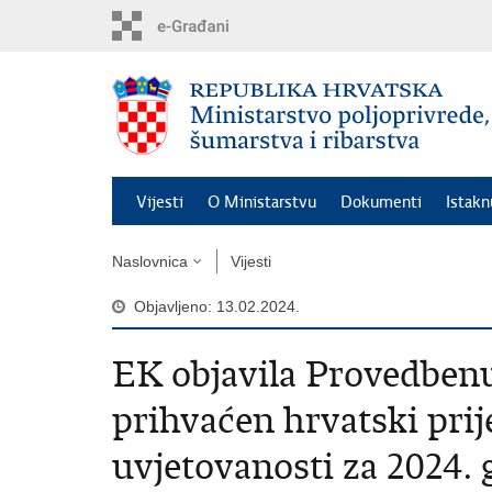
Preskoči
na
glavni
sadržaj
Vijesti
O Ministarstvu
Dokumenti
Istak
Naslovnica
Vijesti
Objavljeno: 13.02.2024.
EK objavila Provedben
prihvaćen hrvatski prij
uvjetovanosti za 2024.