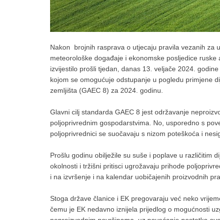
Nakon brojnih rasprava o utjecaju pravila vezanih za
meteorološke događaje i ekonomske posljedice ruske agr
izvijestilo prošli tjedan, danas 13. veljače 2024. god
kojom se omogućuje odstupanje u pogledu primjene dije
zemljišta (GAEC 8) za 2024. godinu.
Glavni cilj standarda GAEC 8 jest održavanje neproizvod
poljoprivrednim gospodarstvima. No, usporedno s poveć
poljoprivrednici se suočavaju s nizom poteškoća i nesig
Prošlu godinu obilježile su suše i poplave u različitim d
okolnosti i tržišni pritisci ugrožavaju prihode poljopri
i na izvršenje i na kalendar uobičajenih proizvodnih pra
Stoga države članice i EK pregovaraju već neko vrije
čemu je EK nedavno iznijela prijedlog o mogućnosti uzgo