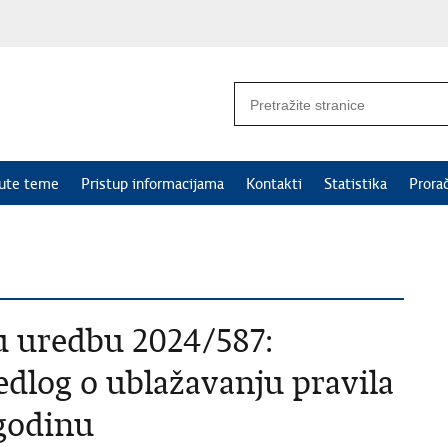
nute teme
Pristup informacijama
Kontakti
Statistika
Prora
u uredbu 2024/587:
edlog o ublažavanju pravila
 godinu