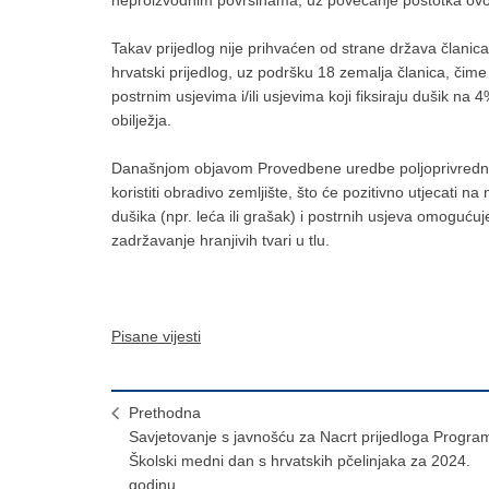
neproizvodnim površinama, uz povećanje postotka ovo
Takav prijedlog nije prihvaćen od strane država članica
hrvatski prijedlog, uz podršku 18 zemalja članica, čime
postrnim usjevima i/ili usjevima koji fiksiraju dušik n
obilježja.
Današnjom objavom Provedbene uredbe poljoprivredni
koristiti obradivo zemljište, što će pozitivno utjecati 
dušika (npr. leća ili grašak) i postrnih usjeva omogućuje 
zadržavanje hranjivih tvari u tlu.
Pisane vijesti
Prethodna
Savjetovanje s javnošću za Nacrt prijedloga Progra
Školski medni dan s hrvatskih pčelinjaka za 2024.
godinu