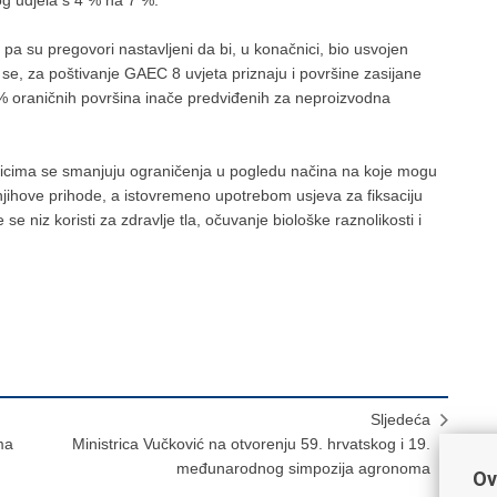
g udjela s 4 % na 7 %.
 pa su pregovori nastavljeni da bi, u konačnici, bio usvojen
 se, za poštivanje GAEC 8 uvjeta priznaju i površine zasijane
a 4% oraničnih površina inače predviđenih za neproizvodna
cima se smanjuju ograničenja u pogledu načina na koje mogu
na njihove prihode, a istovremeno upotrebom usjeva za fiksaciju
se niz koristi za zdravlje tla, očuvanje biološke raznolikosti i
Sljedeća
ma
Ministrica Vučković na otvorenju 59. hrvatskog i 19.
međunarodnog simpozija agronoma
Ov