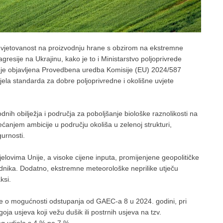
 uvjetovanost na proizvodnju hrane s obzirom na ekstremne
esije na Ukrajinu, kako je to i Ministarstvo poljoprivrede
ine je objavljena Provedbena uredba Komisije (EU) 2024/587
la standarda za dobre poljoprivredne i okolišne uvjete
nih obilježja i područja za poboljšanje biološke raznolikosti na
anjem ambicije u području okoliša u zelenoj strukturi,
urnosti.
ijelovima Unije, a visoke cijene inputa, promijenjene geopolitičke
vrednika. Dodatno, ekstremne meteorološke neprilike utječu
ksi.
me o mogućnosti odstupanja od GAEC-a 8 u 2024. godini, pri
ja usjeva koji vežu dušik ili postrnih usjeva na tzv.