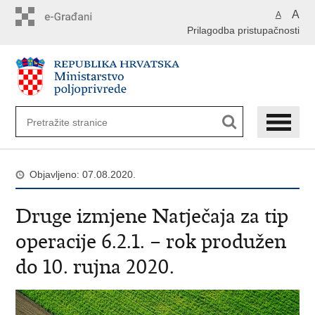
Preskoči
A
A
na
Prilagodba pristupačnosti
glavni
sadržaj
Objavljeno: 07.08.2020.
Druge izmjene Natječaja za tip
operacije 6.2.1. – rok produžen
do 10. rujna 2020.