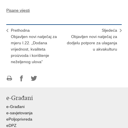
Pisane vijesti
Prethodna
Sljedeća
Objavljen novi natječaj za
Objavljen novi natječaj za
mjeru I.22. „Dodana
dodjelu potpore za ulaganja
vrijednost, kvaliteta
u akvakulturu
proizvoda i korištenje
neželjenog ulova“
Ispiši
Podijeli
Podijeli
stranicu
na
na
e-Građani
Facebooku
Twitteru
e-Građani
e-savjetovanja
ePoljoprivreda
eDPZ