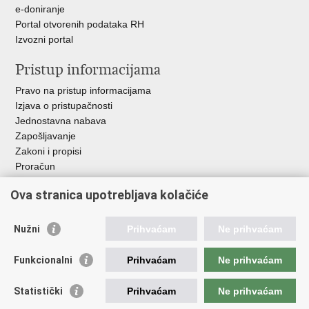
e-doniranje
Portal otvorenih podataka RH
Izvozni portal
Pristup informacijama
Pravo na pristup informacijama
Izjava o pristupačnosti
Jednostavna nabava
Zapošljavanje
Zakoni i propisi
Proračun
Javni natječaji za zakup poljoprivrednog zemljišta u vlasništvu
Ova stranica upotrebljava kolačiće
RH
Važne poveznice
Nužni
Prihvaćam
Ne prihvaćam
Vlada RH
Funkcionalni
Prihvaćam
Ne prihvaćam
Hrvatska agencija za poljoprivredu i hranu
Agencija za plaćanja u poljoprivredi, ribarstvu i ruralnom
Statistički
Prihvaćam
Ne prihvaćam
razvoju
Državna ergela Đakovo i Lipik