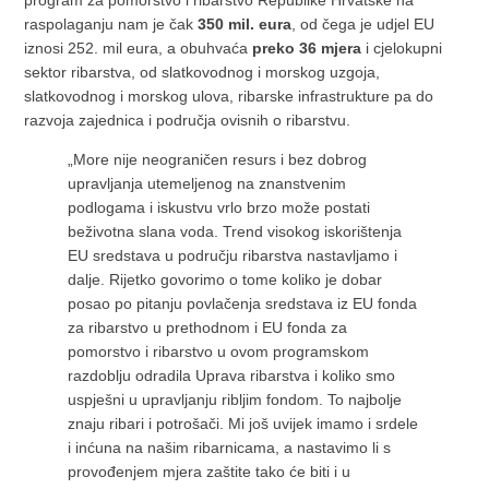
raspolaganju nam je čak
350 mil. eura
, od čega je udjel EU
iznosi 252. mil eura, a obuhvaća
preko 36 mjera
i cjelokupni
sektor ribarstva, od slatkovodnog i morskog uzgoja,
slatkovodnog i morskog ulova, ribarske infrastrukture pa do
razvoja zajednica i područja ovisnih o ribarstvu.
„More nije neograničen resurs i bez dobrog
upravljanja utemeljenog na znanstvenim
podlogama i iskustvu vrlo brzo može postati
beživotna slana voda. Trend visokog iskorištenja
EU sredstava u području ribarstva nastavljamo i
dalje. Rijetko govorimo o tome koliko je dobar
posao po pitanju povlačenja sredstava iz EU fonda
za ribarstvo u prethodnom i EU fonda za
pomorstvo i ribarstvo u ovom programskom
razdoblju odradila Uprava ribarstva i koliko smo
uspješni u upravljanju ribljim fondom. To najbolje
znaju ribari i potrošači. Mi još uvijek imamo i srdele
i inćuna na našim ribarnicama, a nastavimo li s
provođenjem mjera zaštite tako će biti i u