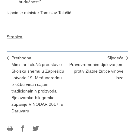
budućnosti“
izjavio je ministar Tomislav Tolušić.
Stranica
Prethodna
Sljedeća
Ministar Tolušić predstavio
Pravovremenim djelovanjem
Školsku shemu u Zaprešiću
protiv Zlatne žutice vinove
i otvorio 19. Međunarodnu
loze
izložbu vina i sajam
tradicionalnih proizvoda
Bjelovarsko-bilogorske
županije VINODAR 2017. u
Daruvaru
Ispiši
Podijeli
Podijeli