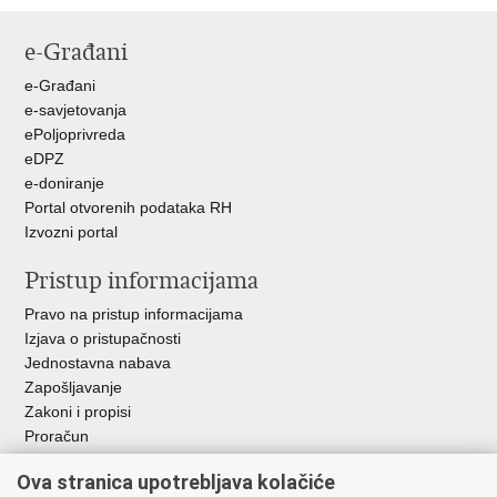
stranicu
na
na
e-Građani
Facebooku
Twitteru
e-Građani
e-savjetovanja
ePoljoprivreda
eDPZ
e-doniranje
Portal otvorenih podataka RH
Izvozni portal
Pristup informacijama
Pravo na pristup informacijama
Izjava o pristupačnosti
Jednostavna nabava
Zapošljavanje
Zakoni i propisi
Proračun
Javni natječaji za zakup poljoprivrednog zemljišta u vlasništvu
Ova stranica upotrebljava kolačiće
RH