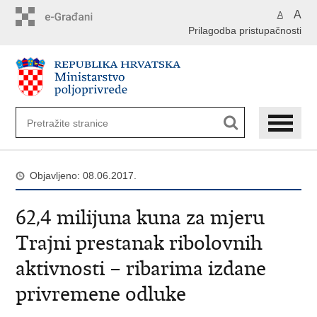
Preskoči
A
A
na
Prilagodba pristupačnosti
glavni
sadržaj
Objavljeno: 08.06.2017.
62,4 milijuna kuna za mjeru
Trajni prestanak ribolovnih
aktivnosti – ribarima izdane
privremene odluke