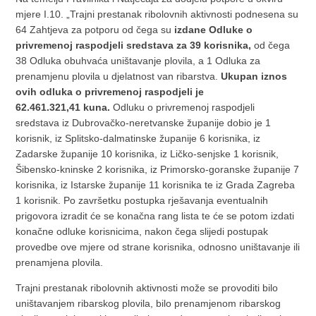
mjere I.10. „Trajni prestanak ribolovnih aktivnosti podnesena su
64 Zahtjeva za potporu od čega su
izdane Odluke o
privremenoj raspodjeli sredstava za 39 korisnika,
od čega
38 Odluka obuhvaća uništavanje plovila, a 1 Odluka za
prenamjenu plovila u djelatnost van ribarstva.
Ukupan iznos
ovih odluka o privremenoj raspodjeli je
62.461.321,41
kuna.
Odluku o privremenoj raspodjeli
sredstava iz Dubrovačko-neretvanske županije dobio je 1
korisnik, iz Splitsko-dalmatinske županije 6 korisnika, iz
Zadarske županije 10 korisnika, iz Ličko-senjske 1 korisnik,
Šibensko-kninske 2 korisnika, iz Primorsko-goranske županije 7
korisnika, iz Istarske županije 11 korisnika te iz Grada Zagreba
1 korisnik. Po završetku postupka rješavanja eventualnih
prigovora izradit će se konačna rang lista te će se potom izdati
konačne odluke korisnicima, nakon čega slijedi postupak
provedbe ove mjere od strane korisnika, odnosno uništavanje ili
prenamjena plovila.
Trajni prestanak ribolovnih aktivnosti može se provoditi bilo
uništavanjem ribarskog plovila, bilo prenamjenom ribarskog