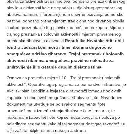
plovila za aktivnosti izvan ribolova, odnosno prelazak ribarskog
plovila u aktivnosti koje ne spadaju u djelokrug gospodarskog
ribolova na moru ili prenamjenom u svrhu očuvanja pomorske
baštine, odnosno prenamjenom tradicionalnog drvenog plovila
s ciljem prezentacije tog plovila kao baštine na kopnu. Mjerom
trajnog prestanka ribolovnih aktivnosti i mjerom privremenog
prestanka ribolovnih aktivnosti
Republika Hrvatska štiti riblji
fond u Jadranskom moru i time ribarima dugoročno
omogućava održivo ribarstvo. Trajni prestanak ribolovnih
aktivnosti ribarima omogućava pravičnu naknadu za
umirovljenje ili okretanje drugim djelatnostima.
Osnova za provedbu mjere I.10. „Trajni prestanak ribolovnih
aktivnosti“, Operativnoga programa za pomorstvo i ribarstvo, je
Akcijski plan i godišnje izvješće o ravnoteži između ribolovnih
kapaciteta i ribolovnih mogućnosti ribolovne flote. Navedenim
dokumentima utvrđuje se po svakom segmentu flote
uravnoteženost između stanja ribolovne flote i resursa, te
maksimalni kapacitet flote koji se može povući iz ribolova po
pojedinom segmentu kako bi taj segment dostigao ravnotežu u
cilju zaštite ribljih resursa našega Jadrana.