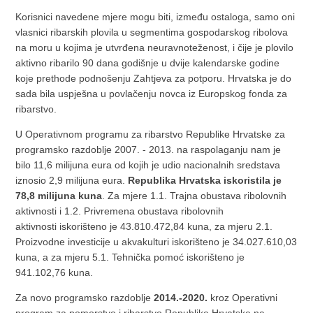
Korisnici navedene mjere mogu biti, između ostaloga, samo oni
vlasnici ribarskih plovila u segmentima gospodarskog ribolova
na moru u kojima je utvrđena neuravnoteženost, i čije je plovilo
aktivno ribarilo 90 dana godišnje u dvije kalendarske godine
koje prethode podnošenju Zahtjeva za potporu. Hrvatska je do
sada bila uspješna u povlačenju novca iz Europskog fonda za
ribarstvo.
U Operativnom programu za ribarstvo Republike Hrvatske za
programsko razdoblje 2007. - 2013. na raspolaganju nam je
bilo 11,6 milijuna eura od kojih je udio nacionalnih sredstava
iznosio 2,9 milijuna eura.
Republika Hrvatska iskoristila je
78,8 milijuna kuna
. Za mjere
1.1. Trajna obustava ribolovnih
aktivnosti
i
1.2. Privremena obustava ribolovnih
aktivnosti
iskorišteno je 43.810.472,84 kuna, za mjeru
2.1.
Proizvodne investicije u akvakulturi
iskorišteno je 34.027.610,03
kuna, a za mjeru
5.1. Tehnička pomoć
iskorišteno je
941.102,76 kuna.
Za novo programsko razdoblje
2014.-2020.
kroz Operativni
program za pomorstvo i ribarstvo Republike Hrvatske na