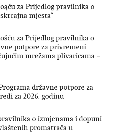
oąću za Prijedlog pravilnika o
iskrcajna mjesta“
ošću za Prijedlog pravilnika o
avne potpore za privremeni
užujućim mrežama plivaricama –
 Programa državne potpore za
vredi za 2026. godinu
 pravilnika o izmjenama i dopuni
ovlaštenih promatrača u