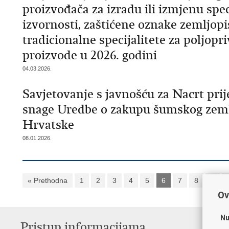
proizvođača za izradu ili izmjenu spec
izvornosti, zaštićene oznake zemljopi
tradicionalne specijalitete za poljop
proizvode u 2026. godini
04.03.2026.
Savjetovanje s javnošću za Nacrt prij
snage Uredbe o zakupu šumskog zemlj
Hrvatske
08.01.2026.
« Prethodna
1
2
3
4
5
6
7
8
9
Ov
Nu
Pristup informacijama
V