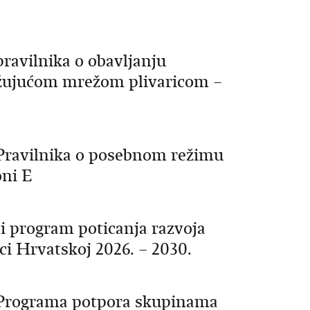
pravilnika o obavljanju
užujućom mrežom plivaricom –
 Pravilnika o posebnom režimu
oni E
i program poticanja razvoja
i Hrvatskoj 2026. – 2030.
g Programa potpora skupinama