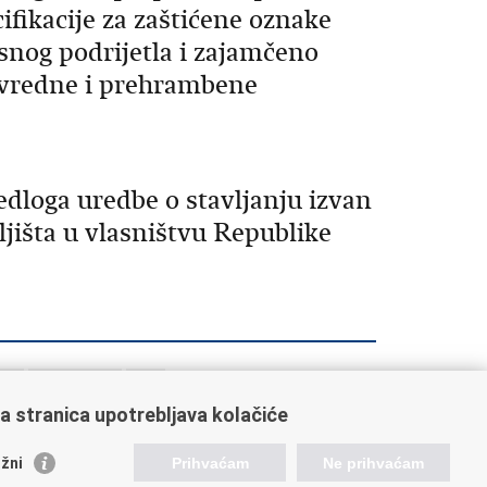
ifikacije za zaštićene oznake
snog podrijetla i zajamčeno
rivredne i prehrambene
edloga uredbe o stavljanju izvan
išta u vlasništvu Republike
10
Sljedeća »
»»
a stranica upotrebljava kolačiće
žni
Prihvaćam
Ne prihvaćam
ažne poveznice