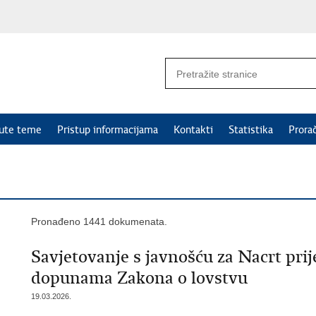
nute teme
Pristup informacijama
Kontakti
Statistika
Prora
Pronađeno 1441 dokumenata.
Savjetovanje s javnošću za Nacrt pri
dopunama Zakona o lovstvu
19.03.2026.