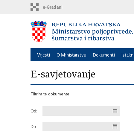
Preskoči
na
glavni
sadržaj
Vijesti
O Ministarstvu
Dokumenti
Istak
E-savjetovanje
Filtrirajte dokumente:
Od:
Do: