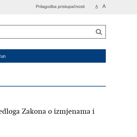
A
Prilagodba pristupačnosti
A
čun
jedloga Zakona o izmjenama i