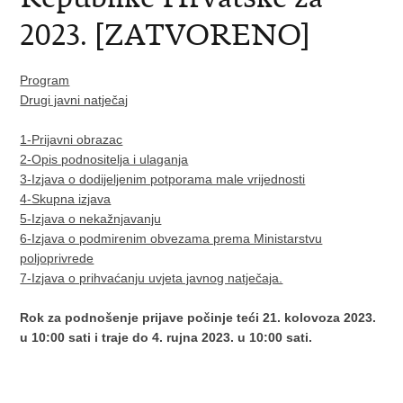
2023. [ZATVORENO]
Program
Drugi javni natječaj
1-Prijavni obrazac
2-Opis podnositelja i ulaganja
3-Izjava o dodijeljenim potporama male vrijednosti
4-Skupna izjava
5-Izjava o nekažnjavanju
6-Izjava o podmirenim obvezama prema Ministarstvu
poljoprivrede
7-Izjava o prihvaćanju uvjeta javnog natječaja.
Rok za podnošenje prijave počinje teći 21. kolovoza 2023.
u 10:00 sati i traje do 4. rujna 2023. u 10:00 sati.