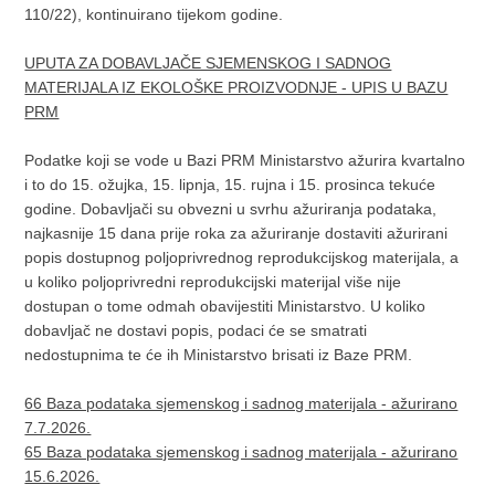
110/22), kontinuirano tijekom godine.
UPUTA ZA DOBAVLJAČE SJEMENSKOG I SADNOG
MATERIJALA IZ EKOLOŠKE PROIZVODNJE - UPIS U BAZU
PRM
Podatke koji se vode u Bazi PRM Ministarstvo ažurira kvartalno
i to do 15. ožujka, 15. lipnja, 15. rujna i 15. prosinca tekuće
godine. Dobavljači su obvezni u svrhu ažuriranja podataka,
najkasnije 15 dana prije roka za ažuriranje dostaviti ažurirani
popis dostupnog poljoprivrednog reprodukcijskog materijala, a
u koliko poljoprivredni reprodukcijski materijal više nije
dostupan o tome odmah obavijestiti Ministarstvo. U koliko
dobavljač ne dostavi popis, podaci će se smatrati
nedostupnima te će ih Ministarstvo brisati iz Baze PRM.
66 Baza podataka sjemenskog i sadnog materijala - ažurirano
7.7.2026.
65 Baza podataka sjemenskog i sadnog materijala - ažurirano
15.6.2026.