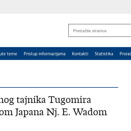
nute teme
Pristup informacijama
Kontakti
Statistika
Prora
nog tajnika Tugomira
kom Japana Nj. E. Wadom