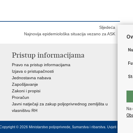
Sljedeća
Najnovija epidemiološka situacija vezano za ASK
Ov
Nu
Pristup informacijama
V
Fu
Pravo na pristup informacijama
Vl
Izjava o pristupačnosti
Hrv
St
Jednostavna nabava
Age
Zapošljavanje
raz
Zakoni i propisi
Drž
Proračun
Hrv
Javni natječaji za zakup poljoprivrednog zemljišta u
Puč
Na 
vlasništvu RH
Oba
Copyright © 2026 Ministarstvo poljoprivrede, šumarstva i ribarstva.
Uvjeti korištenja