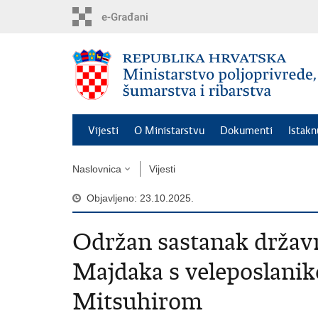
Preskoči
na
glavni
sadržaj
Vijesti
O Ministarstvu
Dokumenti
Istak
Naslovnica
Vijesti
Objavljeno: 23.10.2025.
Održan sastanak držav
Majdaka s veleposlani
Mitsuhirom