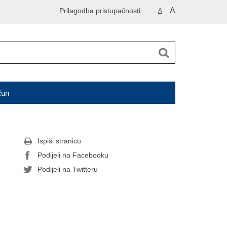
A
Prilagodba pristupačnosti
A
čun
Ispiši stranicu
Podijeli na Facebooku
Podijeli na Twitteru