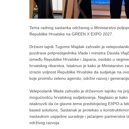
Tema radnog sastanka održanog u Ministarstvu poljopri
Republike Hrvatske na GREEN X EXPO 2027.
Državni tajnik Tugomir Majdak zahvalio je veleposlan
pozdrave potpredsjednika Vlade i ministra Davida Vlajč
između Republike Hrvatske i Japana, osobito u segmentu
hrvatskog ribarstva. Istaknuo je kako je Ministarstvo
izrazio voljnost Republike Hrvatske da sudjeluje na o
koje promiču zelenu agendu, održivi razvoj i generacij
Veleposlanik Wada zahvalio je državnom tajniku na prij
mogućnošću hrvatskog sudjelovanja. Naglasio je kako se
istaknuvši da će glavne teme predstojećeg EXPO-a biti 
based solutions. Sastanak je protekao u konstruktivnom
nastavkom uspješne suradnje i jačanjem partnerstva i
održivog razvoja.