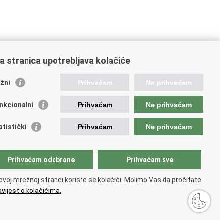
a stranica upotrebljava kolačiće
žni
Prihvaćam
Ne prihvaćam
ažne poveznice
nkcionalni
Prihvaćam
Ne prihvaćam
ada RH
atska agencija za poljoprivredu i hranu
atistički
Prihvaćam
Ne prihvaćam
ncija za plaćanja u poljoprivredi, ribarstvu i ruralnom
voju
avna ergela Đakovo i Lipik
Prihvaćam odabrane
Prihvaćam sve
atske šume
ka pravobraniteljica
ovoj mrežnoj stranci koriste se kolačići. Molimo Vas da pročitate
vijest o kolačićima.
.