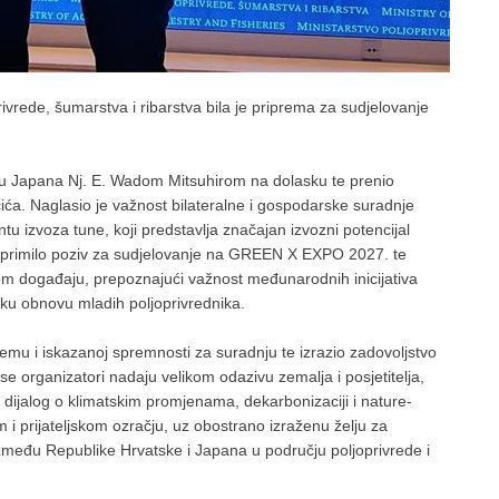
vrede, šumarstva i ribarstva bila je priprema za sudjelovanje
iku Japana Nj. E. Wadom Mitsuhirom na dolasku te prenio
ića. Naglasio je važnost bilateralne i gospodarske suradnje
 izvoza tune, koji predstavlja značajan izvozni potencijal
 zaprimilo poziv za sudjelovanje na GREEN X EXPO 2027. te
vom događaju, prepoznajući važnost međunarodnih inicijativa
sku obnovu mladih poljoprivrednika.
emu i iskazanoj spremnosti za suradnju te izrazio zadovoljstvo
 organizatori nadaju velikom odazivu zemalja i posjetitelja,
dijalog o klimatskim promjenama, dekarbonizaciji i nature-
 i prijateljskom ozračju, uz obostrano izraženu želju za
zmeđu Republike Hrvatske i Japana u području poljoprivrede i