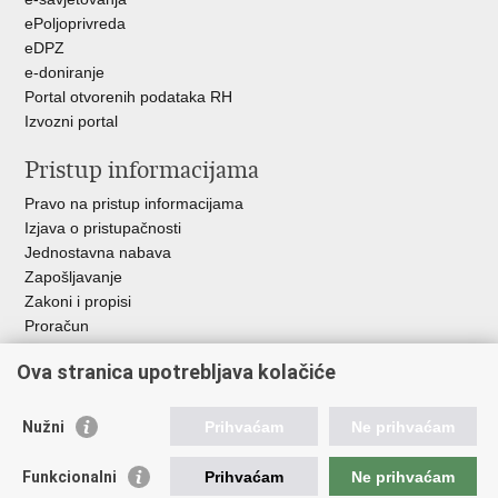
ePoljoprivreda
eDPZ
e-doniranje
Portal otvorenih podataka RH
Izvozni portal
Pristup informacijama
Pravo na pristup informacijama
Izjava o pristupačnosti
Jednostavna nabava
Zapošljavanje
Zakoni i propisi
Proračun
Javni natječaji za zakup poljoprivrednog zemljišta u vlasništvu
Ova stranica upotrebljava kolačiće
RH
Važne poveznice
Nužni
Prihvaćam
Ne prihvaćam
Vlada RH
Funkcionalni
Prihvaćam
Ne prihvaćam
Hrvatska agencija za poljoprivredu i hranu