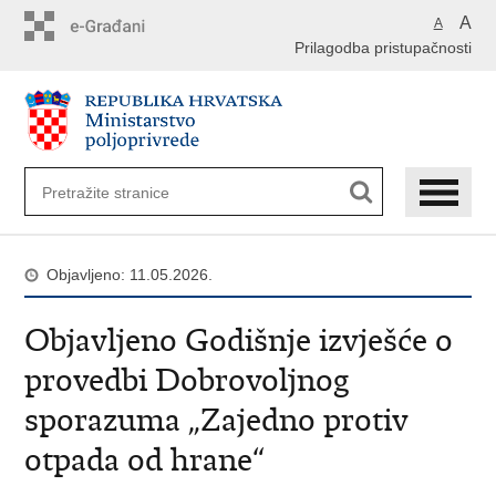
Preskoči
A
A
na
Prilagodba pristupačnosti
glavni
sadržaj
Objavljeno: 11.05.2026.
Objavljeno Godišnje izvješće o
provedbi Dobrovoljnog
sporazuma „Zajedno protiv
otpada od hrane“