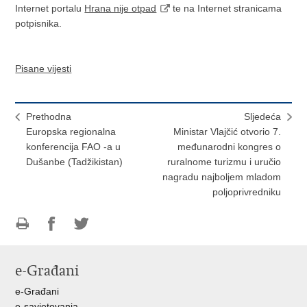
Internet portalu
Hrana nije otpad
te na Internet stranicama
potpisnika.
Pisane vijesti
Prethodna
Sljedeća
Europska regionalna
Ministar Vlajčić otvorio 7.
konferencija FAO -a u
međunarodni kongres o
Dušanbe (Tadžikistan)
ruralnome turizmu i uručio
nagradu najboljem mladom
poljoprivredniku
Ispiši
Podijeli
Podijeli
stranicu
na
na
e-Građani
Facebooku
Twitteru
e-Građani
e-savjetovanja