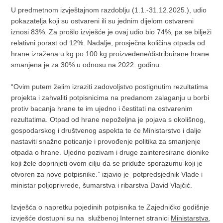
U predmetnom izvještajnom razdoblju (1.1.-31.12.2025.), udio
pokazatelja koji su ostvareni ili su jednim dijelom ostvareni
iznosi 83%. Za prošlo izvješće je ovaj udio bio 74%, pa se bilježi
relativni porast od 12%. Nadalje, prosječna količina otpada od
hrane izražena u kg po 100 kg proizvedene/distribuirane hrane
smanjena je za 30% u odnosu na 2022. godinu.
“Ovim putem želim izraziti zadovoljstvo postignutim rezultatima
projekta i zahvaliti potpisnicima na predanom zalaganju u borbi
protiv bacanja hrane te im ujedno i čestitati na ostvarenim
rezultatima. Otpad od hrane nepoželjna je pojava s okolišnog,
gospodarskog i društvenog aspekta te će Ministarstvo i dalje
nastaviti snažno poticanje i provođenje politika za smanjenje
otpada o hrane. Ujedno pozivam i druge zainteresirane dionike
koji žele doprinjeti ovom cilju da se priduže sporazumu koji je
otvoren za nove potpisnike.” izjavio je potpredsjednik Vlade i
ministar poljoprivrede, šumarstva i ribarstva David Vlajčić.
Izvješća o napretku pojedinih potpisnika te Zajedničko godišnje
izvješće dostupni su na službenoj Internet stranici
Ministarstva
,