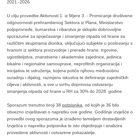
2021.-2026.
U cilju provedbe Aktivnosti 1. iz Mjere 3. - Promicanje društvene
odgovornosti prehrambenog Sektora iz Plana, Ministarstvo
poljoprivrede, šumarstva i ribarstva je sklopilo dobrovoljne
sporazume za sprječavanje i smanjenje otpada od hrane sa
različitim skupinama dionika, uključujući subjekte u poslovanju s
hranom iz sektora proizvodnje i prerade hrane, trgovine,
ugostiteljstva, znanstvene i akademske zajednice, jedinica
lokalne i regionalne samouprave, neprofitnih organizacija i
inicijativa te udruženja, kojima potiče njihovu međusobnu
suradnju i dijalog, razmjenu iskustva te definiranje zajedničkih
ciljeva i aktivnosti, a sve u svrhu doprinosa ostvarenju
smanjenja otpada od hrane u RH za 30% do 2028. godine.
Sporazum trenutno broji 38
potpisnika
, od kojih je 36 bilo
obvezno izvještavati o napretku ove godine. Godišnje izvješće o
provedbi ovog sporazuma je izrađeno temeljem dostavljenih
Izvješća o napretku potpisnika te isto objedinjuje i analizira
provedene aktivnosti i ostvarene pokazatelje.