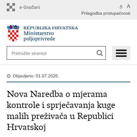
Preskoči
A
A
na
Prilagodba pristupačnosti
glavni
sadržaj
Objavljeno: 01.07.2026.
Nova Naredba o mjerama
kontrole i sprječavanja kuge
malih preživača u Republici
Hrvatskoj