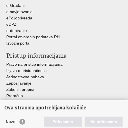
e-Građani
e-savjetovanja
ePoljoprivreda
eDPZ
e-doniranje
Portal otvorenih podataka RH
Izvozni portal
Pristup informacijama
Pravo na pristup informacijama
Izjava o pristupačnosti
Jednostavna nabava
Zapošljavanje
Zakoni i propisi
Proračun
Javni natječaji za zakup poljoprivrednog zemljišta u vlasništvu
Ova stranica upotrebljava kolačiće
RH
Važne poveznice
Nužni
Prihvaćam
Ne prihvaćam