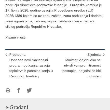
području Virovitičko-podravske županije. Europska komisija je
17. lipnja 2026. godine usvojila Provedbenu uredbu (EU)
2026/1389 kojom se uz zonu zaštite, zonu nadziranja i dodatnu
zonu ograničenja, zabranjuje premještanje ovaca i koza s
cijelog područja Republike Hrvatske.
Pisane vijesti
Prethodna
Sljedeća
Donesen novi Nacionalni
Ministar Vlajčić: Ako se
program poticanja razvoja
utvrdi kompromitiranost
toplokrvnih pasmina konja u
postupka, natječaj će biti
Republici Hrvatskoj
poništen
Ispiši
Podijeli
Podijeli
stranicu
na
na
e-Građani
Facebooku
Twitteru