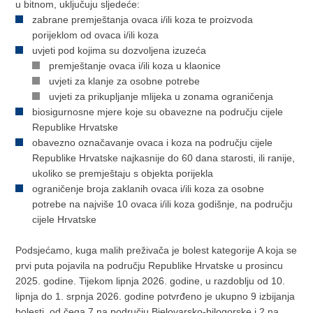
u bitnom, uključuju sljedeće:
zabrane premještanja ovaca i/ili koza te proizvoda
porijeklom od ovaca i/ili koza
uvjeti pod kojima su dozvoljena izuzeća
premještanje ovaca i/ili koza u klaonice
uvjeti za klanje za osobne potrebe
uvjeti za prikupljanje mlijeka u zonama ograničenja
biosigurnosne mjere koje su obavezne na području cijele
Republike Hrvatske
obavezno označavanje ovaca i koza na području cijele
Republike Hrvatske najkasnije do 60 dana starosti, ili ranije,
ukoliko se premještaju s objekta porijekla
ograničenje broja zaklanih ovaca i/ili koza za osobne
potrebe na najviše 10 ovaca i/ili koza godišnje, na području
cijele Hrvatske
Podsjećamo, kuga malih preživača je bolest kategorije A koja se
prvi puta pojavila na području Republike Hrvatske u prosincu
2025. godine. Tijekom lipnja 2026. godine, u razdoblju od 10.
lipnja do 1. srpnja 2026. godine potvrđeno je ukupno 9 izbijanja
bolesti, od čega 7 na području Bjelovarsko-bilogorske i 2 na