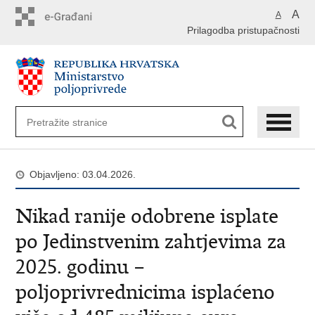
Preskoči
A
A
na
Prilagodba pristupačnosti
glavni
sadržaj
Objavljeno: 03.04.2026.
Nikad ranije odobrene isplate
po Jedinstvenim zahtjevima za
2025. godinu –
poljoprivrednicima isplaćeno