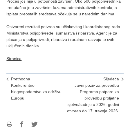
Proces još nije u potpunosti završen. Oko 500 poljoprivrednika
trenutačno je u završnim fazama administrativnih kontrola, a
isplata preostalih sredstava očekuje se u narednim danima.
Ostvareni rezultati potvrda su učinkovitog i koordiniranog rada
Ministarstva poljoprivrede, šumarstva i ribarstva, Agencije za
plaćanja u poljoprivredi, ribarstvu i ruralnom razvoju te svih
uključenih dionika.
Stranica
Prethodna
Sljedeća
Konkurentno
Javni poziv za provedbu
biogospodarstvo za održivu
Programa potpore za
Europu
provedbu proljetne
sjetve/sadnje u 2026. godini
otvoren do 17. travnja 2026.