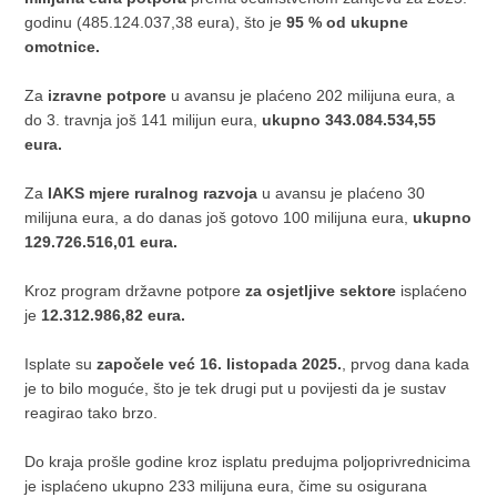
godinu (485.124.037,38 eura), što je
95 % od ukupne
omotnice.
Za
izravne potpore
u avansu je plaćeno 202 milijuna eura, a
do 3. travnja još 141 milijun eura,
ukupno 343.084.534,55
eura.
Za
IAKS mjere ruralnog razvoja
u avansu je plaćeno 30
milijuna eura, a do danas još gotovo 100 milijuna eura,
ukupno
129.726.516,01 eura.
Kroz program državne potpore
za osjetljive sektore
isplaćeno
je
12.312.986,82 eura.
Isplate su
započele već 16. listopada 2025.
, prvog dana kada
je to bilo moguće, što je tek drugi put u povijesti da je sustav
reagirao tako brzo.
Do kraja prošle godine kroz isplatu predujma poljoprivrednicima
je isplaćeno ukupno 233 milijuna eura, čime su osigurana