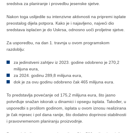
sredstva za planiranje i provedbu jesenske sjetve.
Nakon toga uslijedile su intenzivne aktivnosti na pripremi isplate
preostalog dijela potpora. Kako je i najavljeno, najveći dio
sredstava isplaćen je do Uskrsa, odnosno uoči proljetne sjetve.
Za usporedbu, na dan 1. travnja u ovom programskom
razdoblju:
za jedinstveni zahtjev iz 2023. godine odobreno je 270,2
milijuna eura,
za 2024. godinu 289,8 milijuna eura,
dok je za ovu godinu odobreno čak 465 milijuna eura.
To predstavlja povećanje od 175,2 milijuna eura, što jasno
potvrđuje snažan iskorak u dinamici i opsegu isplata. Također, u
usporedbi s prošlom godinom, isplata u ovom iznosu realizirana
je čak mjesec i pol dana ranije, što dodatno doprinosi stabilnosti
i pravovremenom planiranju proizvodnje.