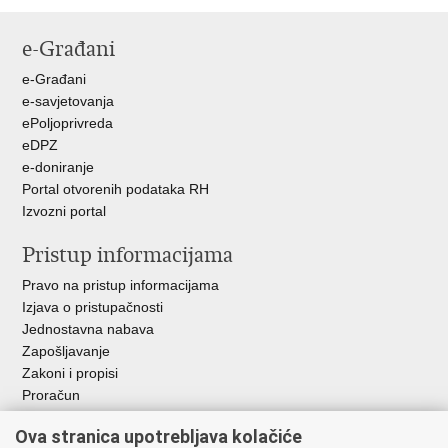
Ispiši
Podijeli
Podijeli
stranicu
na
na
e-Građani
Facebooku
Twitteru
e-Građani
e-savjetovanja
ePoljoprivreda
eDPZ
e-doniranje
Portal otvorenih podataka RH
Izvozni portal
Pristup informacijama
Pravo na pristup informacijama
Izjava o pristupačnosti
Jednostavna nabava
Zapošljavanje
Zakoni i propisi
Proračun
Javni natječaji za zakup poljoprivrednog zemljišta u vlasništvu
Ova stranica upotrebljava kolačiće
RH