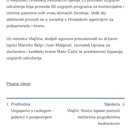
U Republici Hrvatskoj trenutačno djeluje 25 priznatih uzgojnih
udruženja koja provode 60 uzgojnih programa za komercijalne i
izvorne pasmine svih vrsta domaćih životinja. Velik dio
aktivnosti provodi se u suradnji s Hrvatskom agencijom za
poljoprivredu i hranu.
Uz ministra Vlajčića, dodjeli ugovora prisustvovali su državni
tajnici Marinko Beljo i Ivan Matijević, ravnatelj Uprava za
stočarstvo i kvalitetu hrane Mato Čačić te predstavnici županija,
uzgojnih udruženja.
Pisane vijesti
Prethodna
Sljedeća
Uzgajamo s razlogom -
Vlajčić: Kreću isplate pomoći
jedemo s povjerenjem
stočarima pogođenima
bedrenicom