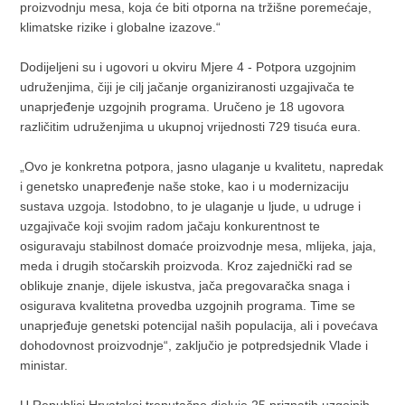
proizvodnju mesa, koja će biti otporna na tržišne poremećaje,
klimatske rizike i globalne izazove.“
Dodijeljeni su i ugovori u okviru Mjere 4 - Potpora uzgojnim
udruženjima, čiji je cilj jačanje organiziranosti uzgajivača te
unaprjeđenje uzgojnih programa. Uručeno je 18 ugovora
različitim udruženjima u ukupnoj vrijednosti 729 tisuća eura.
„Ovo je konkretna potpora, jasno ulaganje u kvalitetu, napredak
i genetsko unapređenje naše stoke, kao i u modernizaciju
sustava uzgoja. Istodobno, to je ulaganje u ljude, u udruge i
uzgajivače koji svojim radom jačaju konkurentnost te
osiguravaju stabilnost domaće proizvodnje mesa, mlijeka, jaja,
meda i drugih stočarskih proizvoda. Kroz zajednički rad se
oblikuje znanje, dijele iskustva, jača pregovaračka snaga i
osigurava kvalitetna provedba uzgojnih programa. Time se
unaprjeđuje genetski potencijal naših populacija, ali i povećava
dohodovnost proizvodnje“, zaključio je potpredsjednik Vlade i
ministar.