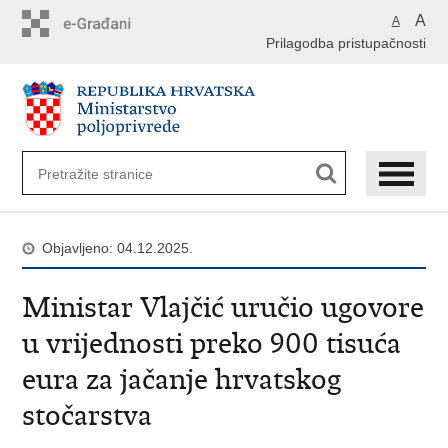
Preskoči
A
A
na
Prilagodba pristupačnosti
glavni
sadržaj
Objavljeno: 04.12.2025.
Ministar Vlajčić uručio ugovore
u vrijednosti preko 900 tisuća
eura za jačanje hrvatskog
stočarstva