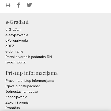
Ispiši
Podijeli
Podijeli
stranicu
na
na
e-Građani
Facebooku
Twitteru
e-Građani
e-savjetovanja
ePoljoprivreda
eDPZ
e-doniranje
Portal otvorenih podataka RH
Izvozni portal
Pristup informacijama
Pravo na pristup informacijama
Izjava o pristupačnosti
Jednostavna nabava
Zapošljavanje
Zakoni i propisi
Proračun