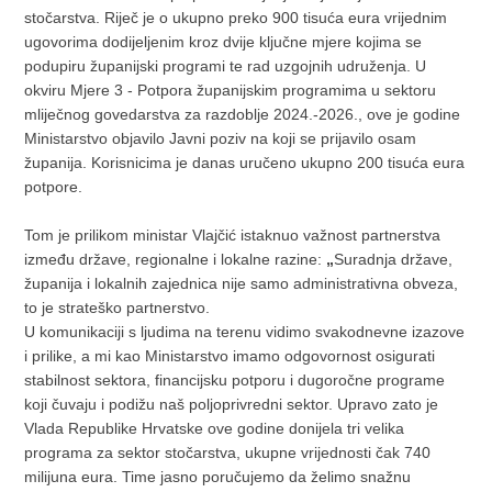
stočarstva. Riječ je o ukupno preko 900 tisuća eura vrijednim
ugovorima dodijeljenim kroz dvije ključne mjere kojima se
podupiru županijski programi te rad uzgojnih udruženja. U
okviru Mjere 3 - Potpora županijskim programima u sektoru
mliječnog govedarstva za razdoblje 2024.-2026., ove je godine
Ministarstvo objavilo Javni poziv na koji se prijavilo osam
županija. Korisnicima je danas uručeno ukupno 200 tisuća eura
potpore.
Tom je prilikom ministar Vlajčić istaknuo važnost partnerstva
između države, regionalne i lokalne razine:
„
Suradnja države,
županija i lokalnih zajednica nije samo administrativna obveza,
to je strateško partnerstvo.
U komunikaciji s ljudima na terenu vidimo svakodnevne izazove
i prilike, a mi kao Ministarstvo imamo odgovornost osigurati
stabilnost sektora, financijsku potporu i dugoročne programe
koji čuvaju i podižu naš poljoprivredni sektor. Upravo zato je
Vlada Republike Hrvatske ove godine donijela tri velika
programa za sektor stočarstva, ukupne vrijednosti čak 740
milijuna eura. Time jasno poručujemo da želimo snažnu