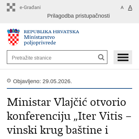
Preskoči
A
A
na
Prilagodba pristupačnosti
glavni
sadržaj
Objavljeno: 29.05.2026.
Ministar Vlajčić otvorio
konferenciju „Iter Vitis –
vinski krug baštine i