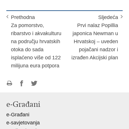
Prethodna
Sljedeća
Za pomorstvo,
Prvi nalaz Popillia
ribarstvo i akvakulturu
japonica Newman u
na području hrvatskih
Hrvatskoj – uveden
otoka do sada
pojačani nadzor i
isplaćeno više od 122
izrađen Akcijski plan
milijuna eura potpora
Ispiši
Podijeli
Podijeli
stranicu
na
na
e-Građani
Facebooku
Twitteru
e-Građani
e-savjetovanja