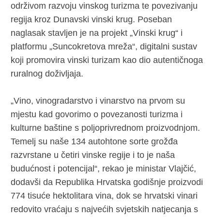
održivom razvoju vinskog turizma te povezivanju
regija kroz Dunavski vinski krug. Poseban
naglasak stavljen je na projekt „Vinski krug“ i
platformu „Suncokretova mreža“, digitalni sustav
koji promovira vinski turizam kao dio autentičnoga
ruralnog doživljaja.
„Vino, vinogradarstvo i vinarstvo na prvom su
mjestu kad govorimo o povezanosti turizma i
kulturne baštine s poljoprivrednom proizvodnjom.
Temelj su naše 134 autohtone sorte grožđa
razvrstane u četiri vinske regije i to je naša
budućnost i potencijal“, rekao je ministar Vlajčić,
dodavši da Republika Hrvatska godišnje proizvodi
774 tisuće hektolitara vina, dok se hrvatski vinari
redovito vraćaju s najvećih svjetskih natjecanja s