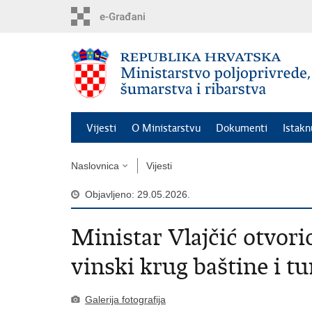
Preskoči
na
glavni
sadržaj
Vijesti
O Ministarstvu
Dokumenti
Istak
Naslovnica
Vijesti
Objavljeno: 29.05.2026.
Ministar Vlajčić otvorio
vinski krug baštine i t
Galerija fotografija