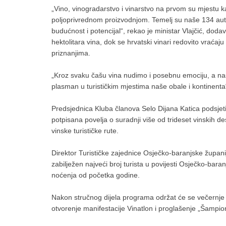
„Vino, vinogradarstvo i vinarstvo na prvom su mjestu k
poljoprivrednom proizvodnjom. Temelj su naše 134 autoh
budućnost i potencijal“, rekao je ministar Vlajčić, dod
hektolitara vina, dok se hrvatski vinari redovito vraćaj
priznanjima.
„Kroz svaku čašu vina nudimo i posebnu emociju, a naš
plasman u turističkim mjestima naše obale i kontinenta“,
Predsjednica Kluba članova Selo Dijana Katica podsjet
potpisana povelja o suradnji više od trideset vinskih d
vinske turističke rute.
Direktor Turističke zajednice Osječko-baranjske županij
zabilježen najveći broj turista u povijesti Osječko-bara
noćenja od početka godine.
Nakon stručnog dijela programa održat će se večernje
otvorenje manifestacije Vinatlon i proglašenje „Šampio