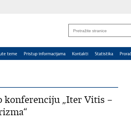
nute teme
Pristup informacijama
Kontakti
Statistika
Prora
 konferenciju „Iter Vitis –
urizma“