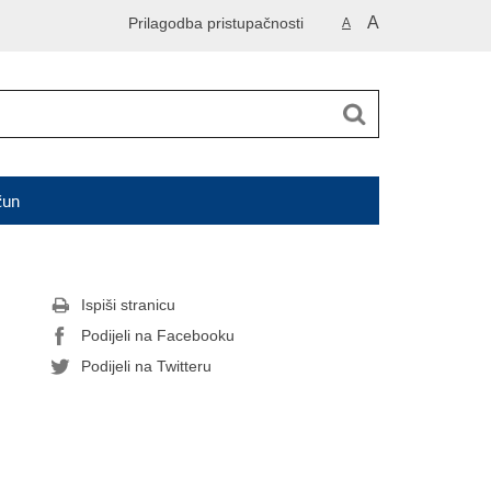
A
Prilagodba pristupačnosti
A
čun
Ispiši stranicu
Podijeli na Facebooku
Podijeli na Twitteru