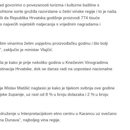
ad govorimo o povezanosti turizma i kulturne baštine s
tone sorte grožđa razvrstane u četiri vinske regije i to je naša
avši da Republika Hrvatska godišnje proizvodi 774 tisuće
u s najvećih svjetskih natjecanja s vrijednim nagradama i
im vinarima želim uspješnu proizvođačku godinu i što bolji
 zaključio je ministar Vlajčić.
ila je kako je prije nekoliko godina u Kneževim Vinogradima
estinacija Hrvatske, dok se danas radi na uspostavi nacionalne
e Mislav Matišić naglasio je kako je tijekom svibnja ove godine
njske županije, uz rast od 8 % u broju dolazaka i 2 % u broju
 druženje u Interpretacijskom etno centru u Karancu uz svečano
na Dunava“, najboljeg vina regije.