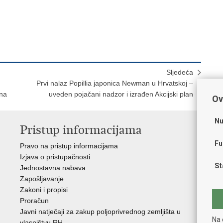
Sljedeća
Prvi nalaz Popillia japonica Newman u Hrvatskoj –
una
uveden pojačani nadzor i izrađen Akcijski plan
Ov
Nu
Pristup informacijama
V
Fu
Pravo na pristup informacijama
Vl
Izjava o pristupačnosti
Hrv
St
Jednostavna nabava
Age
Zapošljavanje
raz
Zakoni i propisi
Drž
Proračun
Hrv
Javni natječaji za zakup poljoprivrednog zemljišta u
Puč
Na 
vlasništvu RH