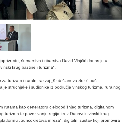
oprivrede, šumarstva i ribarstva David Vlajčić danas je u
vinski krug baštine i turizma“.
za turizam i ruralni razvoj „Klub članova Selo“ uoči
 je stručnjake i sudionike iz područja vinskog turizma, ruralnog
čkim rutama kao generatoru cjelogodišnjeg turizma, digitalnom
 turizma te povezivanju regija kroz Dunavski vinski krug.
 platformu „Suncokretova mreža“, digitalni sustav koji promovira