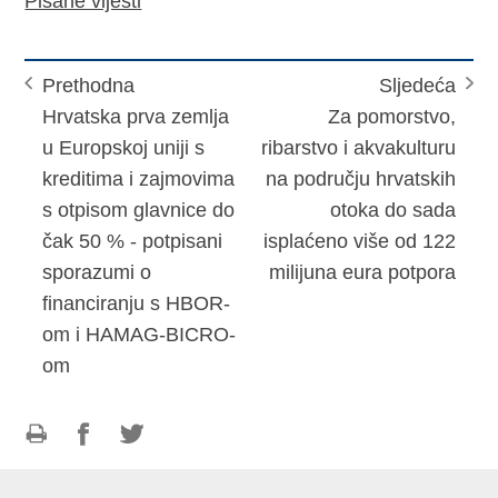
Pisane vijesti
Prethodna
Sljedeća
Hrvatska prva zemlja
Za pomorstvo,
u Europskoj uniji s
ribarstvo i akvakulturu
kreditima i zajmovima
na području hrvatskih
s otpisom glavnice do
otoka do sada
čak 50 % - potpisani
isplaćeno više od 122
sporazumi o
milijuna eura potpora
financiranju s HBOR-
om i HAMAG-BICRO-
om
Ispiši
Podijeli
Podijeli
stranicu
na
na