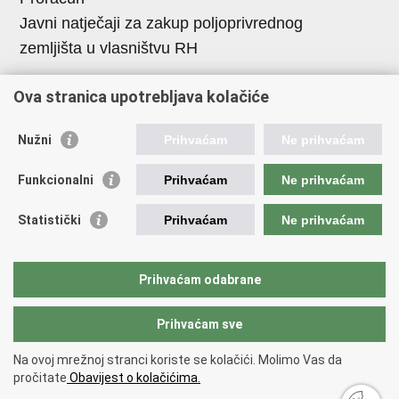
Javni natječaji za zakup poljoprivrednog
zemljišta u vlasništvu RH
Važne poveznice
Ova stranica upotrebljava kolačiće
Vlada RH
Nužni
Prihvaćam
Ne prihvaćam
Hrvatska agencija za poljoprivredu i hranu
Agencija za plaćanja u poljoprivredi, ribarstvu i
Funkcionalni
Prihvaćam
Ne prihvaćam
ruralnom razvoju
Statistički
Prihvaćam
Ne prihvaćam
Državna ergela Đakovo i Lipik
Hrvatske šume
Pučka pravobraniteljica
Prihvaćam odabrane
Prihvaćam sve
Povratak na vrh
Na ovoj mrežnoj stranci koriste se kolačići. Molimo Vas da
Copyright © 2026 Ministarstvo poljoprivrede, šumarstva i
pročitate
Obavijest o kolačićima.
ribarstva.
Uvjeti korištenja
.