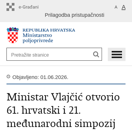
Preskoči
A
A
na
Prilagodba pristupačnosti
glavni
sadržaj
Objavljeno: 01.06.2026.
Ministar Vlajčić otvorio
61. hrvatski i 21.
međunarodni simpozij