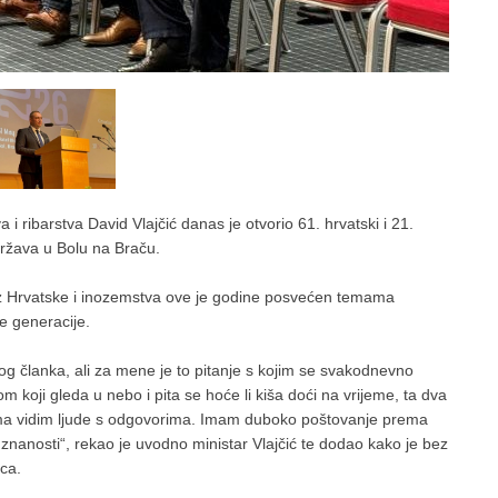
 i ribarstva David Vlajčić danas je otvorio 61. hrvatski i 21.
ržava u Bolu na Braču.
e iz Hrvatske i inozemstva ove je godine posvećen temama
e generacije.
g članka, ali za mene je to pitanje s kojim se svakodnevno
koji gleda u nebo i pita se hoće li kiša doći na vrijeme, ta dva
ma vidim ljude s odgovorima. Imam duboko poštovanje prema
 znanosti“, rekao je uvodno ministar Vlajčić te dodao kako je bez
nca.