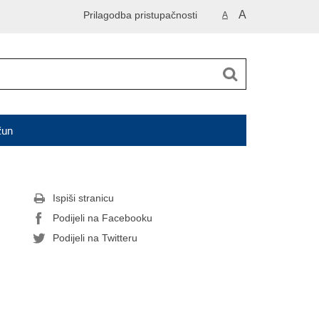
A
Prilagodba pristupačnosti
A
čun
Ispiši stranicu
Podijeli na Facebooku
Podijeli na Twitteru