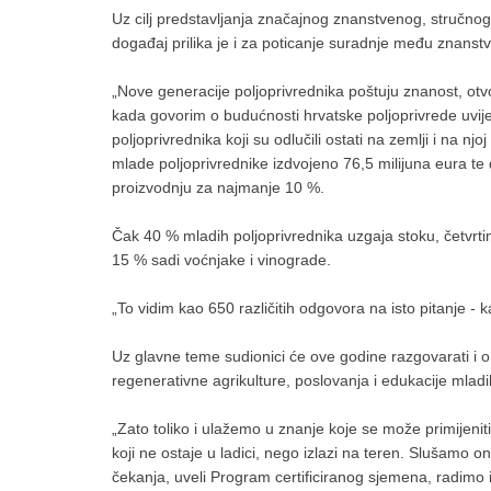
Uz cilj predstavljanja značajnog znanstvenog, stručno
događaj prilika je i za poticanje suradnje među znanstve
„Nove generacije poljoprivrednika poštuju znanost, otvo
kada govorim o budućnosti hrvatske poljoprivrede uvije
poljoprivrednika koji su odlučili ostati na zemlji i na nj
mlade poljoprivrednike izdvojeno 76,5 milijuna eura t
proizvodnju za najmanje 10 %.
Čak 40 % mladih poljoprivrednika uzgaja stoku, četvrtina
15 % sadi voćnjake i vinograde.
„To vidim kao 650 različitih odgovora na isto pitanje - ka
Uz glavne teme sudionici će ove godine razgovarati i o
regenerativne agrikulture, poslovanja i edukacije mladih
„Zato toliko i ulažemo u znanje koje se može primijenit
koji ne ostaje u ladici, nego izlazi na teren. Slušamo
čekanja, uveli Program certificiranog sjemena, radimo i 