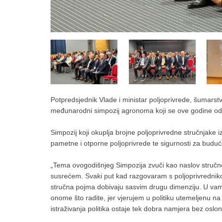
Potpredsjednik Vlade i ministar poljoprivrede, šumarstva
međunarodni simpozij agronoma koji se ove godine od
Simpozij koji okuplja brojne poljoprivredne stručnjak
pametne i otporne poljoprivrede te sigurnosti za buduć
„Tema ovogodišnjeg Simpozija zvuči kao naslov stručno
susrećem. Svaki put kad razgovaram s poljoprivrednikom 
stručna pojma dobivaju sasvim drugu dimenziju. U va
onome što radite, jer vjerujem u politiku utemeljenu na
istraživanja politika ostaje tek dobra namjera bez oslo