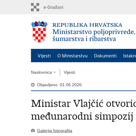
Preskoči
na
glavni
sadržaj
Vijesti
O Ministarstvu
Dokumenti
Istak
Naslovnica
Vijesti
Objavljeno: 01.06.2026.
Ministar Vlajčić otvorio
međunarodni simpozij 
Galerija fotografija