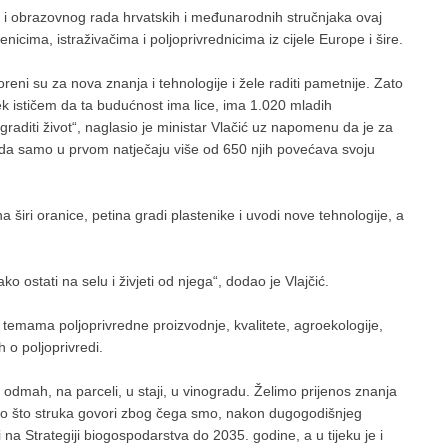
g i obrazovnog rada hrvatskih i međunarodnih stručnjaka ovaj
nicima, istraživačima i poljoprivrednicima iz cijele Europe i šire.
reni su za nova znanja i tehnologije i žele raditi pametnije. Zato
k ističem da ta budućnost ima lice, ima 1.020 mladih
oj graditi život“, naglasio je ministar Vlačić uz napomenu da je za
e da samo u prvom natječaju više od 650 njih povećava svoju
 širi oranice, petina gradi plastenike i uvodi nove tehnologije, a
ko ostati na selu i živjeti od njega“, dodao je Vlajčić.
 temama poljoprivredne proizvodnje, kvalitete, agroekologije,
 o poljoprivredi.
i odmah, na parceli, u staji, u vinogradu. Želimo prijenos znanja
 ono što struka govori zbog čega smo, nakon dugogodišnjeg
na Strategiji biogospodarstva do 2035. godine, a u tijeku je i