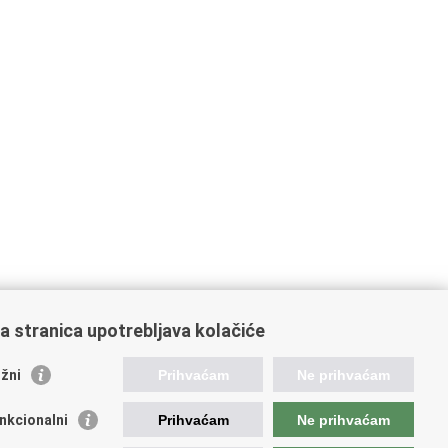
a stranica upotrebljava kolačiće
žni
Prihvaćam
Ne prihvaćam
ažne poveznice
nkcionalni
Prihvaćam
Ne prihvaćam
ada RH
atska agencija za poljoprivredu i hranu