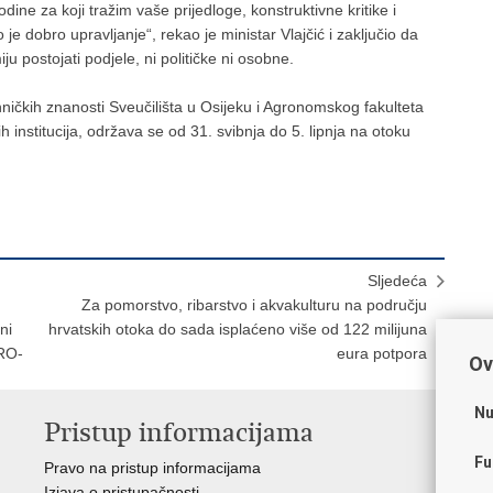
ine za koji tražim vaše prijedloge, konstruktivne kritike i
e dobro upravljanje“, rekao je ministar Vlajčić i zaključio da
 postojati podjele, ni političke ni osobne.
ničkih znanosti Sveučilišta u Osijeku i Agronomskog fakulteta
 institucija, održava se od 31. svibnja do 5. lipnja na otoku
Sljedeća
Za pomorstvo, ribarstvo i akvakulturu na području
ni
hrvatskih otoka do sada isplaćeno više od 122 milijuna
RO-
eura potpora
Ov
Nu
Pristup informacijama
V
Fu
Pravo na pristup informacijama
Vl
Izjava o pristupačnosti
Hrv