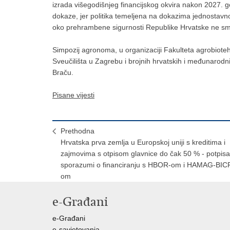
izrada višegodišnjeg financijskog okvira nakon 2027. god
dokaze, jer politika temeljena na dokazima jednostavno j
oko prehrambene sigurnosti Republike Hrvatske ne smiju
Simpozij agronoma, u organizaciji Fakulteta agrobioteh
Sveučilišta u Zagrebu i brojnih hrvatskih i međunarodnih
Braču.
Pisane vijesti
Prethodna
Hrvatska prva zemlja u Europskoj uniji s kreditima i
zajmovima s otpisom glavnice do čak 50 % - potpisa
sporazumi o financiranju s HBOR-om i HAMAG-BIC
om
e-Građani
e-Građani
e-savjetovanja