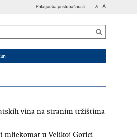
A
Prilagodba pristupačnosti
A
čun
atskih vina na stranim tržištima
i mljekomat u Velikoj Gorici