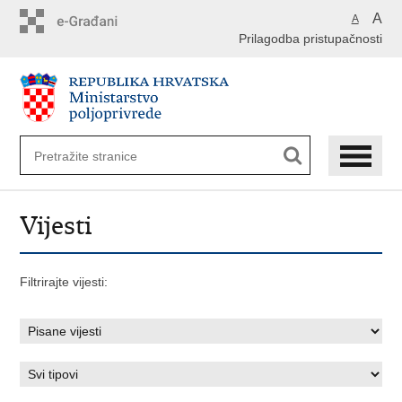
Preskoči
A
A
na
Prilagodba pristupačnosti
glavni
sadržaj
Vijesti
Filtrirajte vijesti: