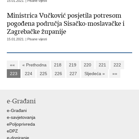
15.01.2021. | Pisane vijesti
Ministrica Vučković posjetila potresom
pogođena područja Sisačko-moslavačke i
Zagrebačke županije
15.01.2021. | Pisane vijesti
««
« Prethodna
218
219
220
221
222
223
224
225
226
227
Sljedeća »
»»
e-Građani
e-Građani
e-savjetovanja
ePoljoprivreda
eDPZ
e-doniranje