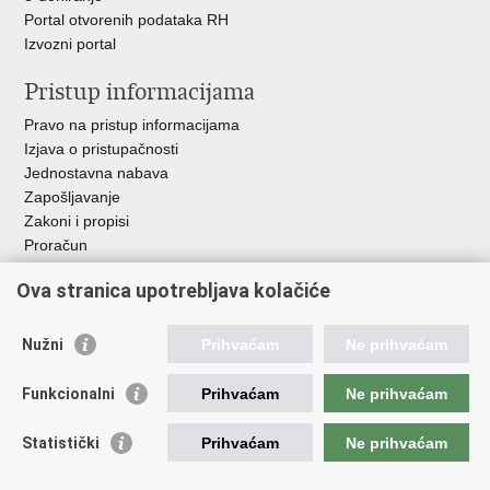
Portal otvorenih podataka RH
Izvozni portal
Pristup informacijama
Pravo na pristup informacijama
Izjava o pristupačnosti
Jednostavna nabava
Zapošljavanje
Zakoni i propisi
Proračun
Javni natječaji za zakup poljoprivrednog zemljišta u vlasništvu
Ova stranica upotrebljava kolačiće
RH
Važne poveznice
Nužni
Prihvaćam
Ne prihvaćam
Vlada RH
Funkcionalni
Prihvaćam
Ne prihvaćam
Hrvatska agencija za poljoprivredu i hranu
Agencija za plaćanja u poljoprivredi, ribarstvu i ruralnom
Statistički
Prihvaćam
Ne prihvaćam
razvoju
Državna ergela Đakovo i Lipik