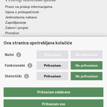
Pravo na pristup informacijama
Izjava o pristupačnosti
Jednostavna nabava
Zapošljavanje
Zakoni i propisi
Proračun
Javni natječaji za zakup poljoprivrednog zemljišta u vlasništvu
Ova stranica upotrebljava kolačiće
RH
Važne poveznice
Nužni
Prihvaćam
Ne prihvaćam
Vlada RH
Funkcionalni
Prihvaćam
Ne prihvaćam
Hrvatska agencija za poljoprivredu i hranu
Agencija za plaćanja u poljoprivredi, ribarstvu i ruralnom
Statistički
Prihvaćam
Ne prihvaćam
razvoju
Državna ergela Đakovo i Lipik
Hrvatske šume
Prihvaćam odabrane
Pučka pravobraniteljica
Prihvaćam sve