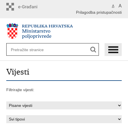
Preskoči
A
A
na
Prilagodba pristupačnosti
glavni
sadržaj
Vijesti
Filtrirajte vijesti: