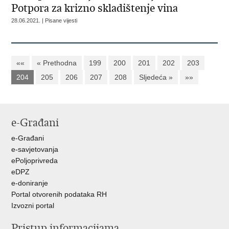
Potpora za krizno skladištenje vina
28.06.2021. | Pisane vijesti
««
« Prethodna
199
200
201
202
203
204
205
206
207
208
Sljedeća »
»»
e-Građani
e-Građani
e-savjetovanja
ePoljoprivreda
eDPZ
e-doniranje
Portal otvorenih podataka RH
Izvozni portal
Pristup informacijama